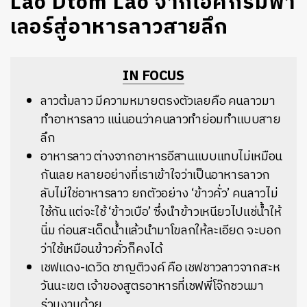
Lao Dtom Lao จากไอศกรีมพา
เลอร์สู่อาหารลาวสายลึก
IN FOCUS
ลาวต้มลาว มีความหมายตรงตัวเลยคือ คนลาวมา
ทำอาหารลาว แน่นอนว่าคนลาวทำย่อมทำแบบสาย
ลึก
อาหารลาว ต่างจากอาหารอีสานแบบแทบไม่เหมือน
กันเลย หลายอย่างที่เราเข้าใจว่าเป็นอาหารลาวก
ลับไม่ใช่อาหารลาว ยกตัวอย่าง ‘ข้าวคั่ว’ คนลาวไม่
ใช้กัน แต่จะใช้ ‘ข้าวเบือ’ ซึ่งนำข้าวเหนียวไปแช่น้ำให้
นิ่ม ก่อนสะเด็ดน้ำแล้วนำมาโขลกให้ละเอียด จะบอก
ว่าใช้เหมือนข้าวคั่วก็คงได้
เชฟแดง-เดวิด ชาญติวงค์ คือ เชฟชาวลาวจากสะห
วันนะเขต เจ้าของสูตรอาหารที่เชฟพี่โจ๊กชวนมา
ร่วมงานด้วย