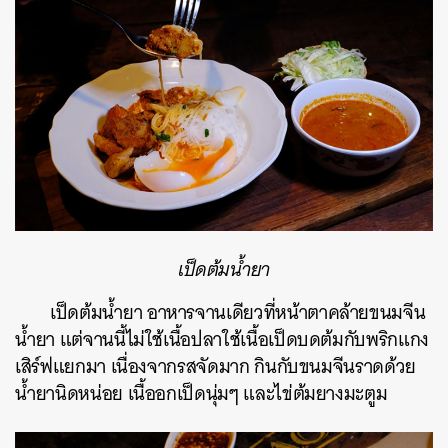
เป็ดต้มน้ำยา
เป็ดต้มน้ำยา อาหารจานเดียวที่หน้าตาคล้ายขนมจีน
น้ำยา แต่จานนี้ไม่ใช้เนื้อปลาใช้เนื้อเป็ดบดต้มกับพริกแกง
เสิร์ฟแยกมา เนื่องจากรสจัดมาก กินกับขนมจีนราดด้วย
น้ำยานิดหน่อย เนื้ออกเป็ดนุ่มๆ และไข่ต้มยางมะตูม