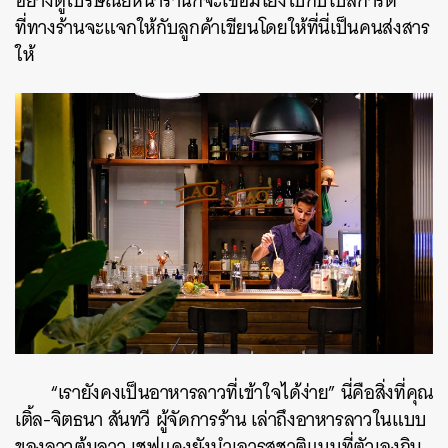
อย่างตู้ไปรษณีย์หน้าร้านก็จะเชื่อมโยงไปกับโปสการ์ด
ที่ทางร้านจะแจกให้กับลูกค้าเขียนโดยให้ที่นี่เป็นคนส่งสาร
ให้
“เรายังคงเป็นอาหารลาวที่เข้าใจได้ง่าย” นี่คือสิ่งที่คุณ
เติ้ล-
จิตธนา สันทวี ผู้จัดการร้าน
เล่าถึงอาหารลาวในแบบ
ของลาวต้มลาว เชฟแดงยังนำเอารสชาติแบบที่ตัวเองกิน