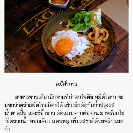
หมี่คั่วลาว
อาหารจานเดียวอีกจานที่น่าสนใจคือ หมี่คั่วลาว จะ
บอกว่าคล้ายผัดไทยก็คงได้ เส้นเล็กผัดกับน้ำปรุงรส
น้ำตาลปี๊บ และซีอิ๊วขาว ผัดแบบจานต่อจาน มาพร้อมไข่
เป็ดลวกน้ำ หอมเจียว แคบหมู เพิ่มรสชาติด้วยพริกและ
ถั่ว