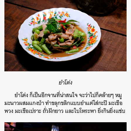
ยำโต่ง
ยำโต่ง ก็เป็นอีกจานที่น่าสนใจ จะว่าไปก็คล้ายๆ หมู
มะนาวผสมแกงป่า ทำขลุกขลิกแบบยำแต่ใส่กะปิ มะเขือ
พวง มะเขือเปราะ ถั่วฝักยาว และใบโหระพา ยิ่งกินยิ่งแซ่บ