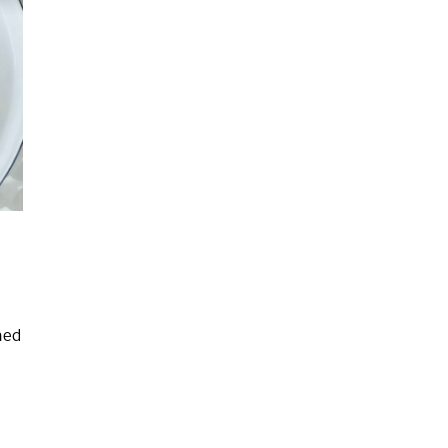
นหา
SHARE
TWEET
LINE
EMAIL
hed