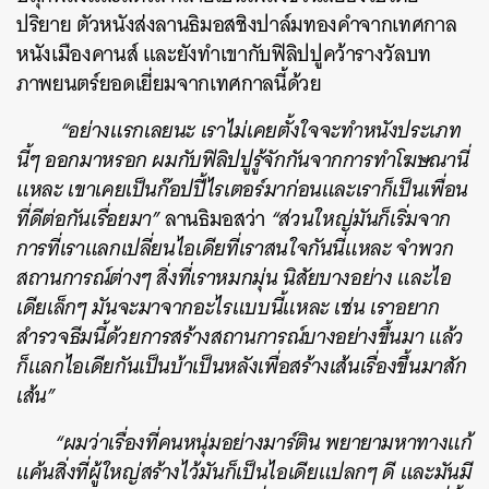
ปริยาย ตัวหนังส่งลานธิมอสชิงปาล์มทองคำจากเทศกาล
หนังเมืองคานส์ และยังทำเขากับฟิลิปปูคว้ารางวัลบท
ภาพยนตร์ยอดเยี่ยมจากเทศกาลนี้ด้วย
“
อย่างแรกเลยนะ เราไม่เคยตั้งใจจะทำหนังประเภท
นี้ๆ ออกมาหรอก ผมกับฟิลิปปูรู้จักกันจากการทำโฆษณานี่
แหละ เขาเคยเป็นก๊อปปี้ไรเตอร์มาก่อนและเราก็เป็นเพื่อน
ที่ดีต่อกันเรื่อยมา”
ลานธิมอสว่า
“
ส่วนใหญ่มันก็เริ่มจาก
การที่เราแลกเปลี่ยนไอเดียที่เราสนใจกันนี่แหละ จำพวก
สถานการณ์ต่างๆ สิ่งที่เราหมกมุ่น นิสัยบางอย่าง และไอ
เดียเล็กๆ มันจะมาจากอะไรแบบนี้แหละ เช่น เราอยาก
สำรวจธีมนี้ด้วยการสร้างสถานการณ์บางอย่างขึ้นมา แล้ว
ก็แลกไอเดียกันเป็นบ้าเป็นหลังเพื่อสร้างเส้นเรื่องขึ้นมาสัก
เส้น”
“ผมว่าเรื่องที่คนหนุ่มอย่างมาร์ติน พยายามหาทางแก้
แค้นสิ่งที่ผู้ใหญ่สร้างไว้มันก็เป็นไอเดียแปลกๆ ดี และมันมี