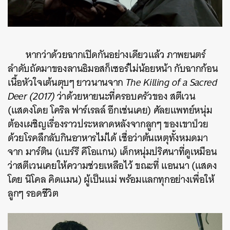
หากว่าด้วยฉากเปิดกันอย่างเดียวแล้ว ภาพยนตร์
ลำดับถัดมาของลานธิมอสก็เซอร์ไม่น้อยหน้า กับฉากก้อน
เนื้อหัวใจเต้นตุบๆ ยาวนานจาก
The Killing of a Sacred
Deer (2017)
ว่าด้วยหายนะที่ครอบครัวของ สตีเวน
(แสดงโดย โคริล ฟาร์เรลล์ อีกเช่นเคย) ศัลยแพทย์หนุ่ม
ต้องเผชิญเรื่องราวประหลาดหลังจากลูกๆ ของเขาป่วย
ด้วยโรคลึกลับกินอาหารไม่ได้ เชื่อว่าต้นเหตุทั้งหมดมา
จาก มาร์ติน (แบร์รี คีโอแกน) เด็กหนุ่มปริศนาที่ดูเหมือน
ว่าสตีเวนเคยให้ความช่วยเหลือไว้ ขณะที่ แอนนา (แสดง
โดย นิโคล คิดแมน) ผู้เป็นแม่ พร้อมแลกทุกอย่างเพื่อให้
ลูกๆ รอดชีวิต