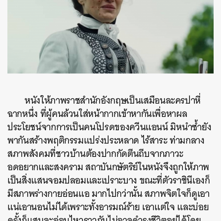
หนังให้ภาพราชสำนักอังกฤษเป็นเสมือนละครปาหี่
ฉากหนึ่ง ที่ผู้คนล้วนใส่หน้ากากเข้าหากันเพื่อหาผล
ประโยชน์จากการเป็นคนโปรดของควีนแอนน์ มิหนำซ้ำยัง
พากันสร้างพฤติกรรมแปร่งประหลาด ไร้สาระ ท่ามกลาง
สภาพสังคมที่ชาวบ้านต้องปากกัดตีนถีบจากภาวะ
อดอยากและสงคราม สถาบันกษัตริย์ในหนังจึงถูกให้ภาพ
เป็นสิ่งแสนจอมปลอมและเปราะบาง ขณะที่ตัวราชินีเองก็
มีสภาพร่างกายอ่อนแอ มากไปกว่านั้น สภาพจิตใจก็ดูเอา
แน่เอานอนไม่ได้เพราะทั้งอารมณ์ร้าย เอาแต่ใจ และบ่อย
ครั้งก็แสนจะอ่อนไหวราวกับไม่อาจดำรงชีวิตอยู่ได้โดย