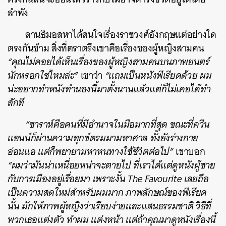
ลำพัง
ลานธิมอสหาได้สนใจเรื่องราชวงศ์อังกฤษแต่อย่างใด
ตรงกันข้าม สิ่งที่ตราตรึงเขาคือเรื่องของผู้หญิงสามคน
“
คุณไม่คอยได้เห็นเรื่องของผู้หญิงสามคนบนภาพยนตร์
นักหรอกใช่ไหมล่ะ”
เขาว่า
“
แถมเป็นหนังพีเรียดด้วย ผม
น่ะอยากทำหนังทำนองนี้มาตั้งนานแล้วแต่ก็ไม่เคยได้ทำ
สักที
“ซาราห์คือคนที่มีอำนาจในมือมากที่สุด ขณะที่ควีน
แอนน์ก็ผ่านความทุกข์ตรมมามหาศาล ทั้งยังร่างกาย
อ่อนแอ แต่ก็พยายามหาหนทางใช้ชีวิตต่อไป”
เขาบอก
“
ผมว่ามันน่าเหนื่อยหน่าจะตายไป ที่เราได้แต่ดูหนังผู้ชาย
กับการเมืองอยู่เรื่อยมา เพราะงั้น The Favourite เลยถือ
เป็นความสดใหม่สำหรับผมมาก ภาพลักษณ์ของพีเรียด
นั้น มักให้ภาพผู้หญิงว่าเรียบง่ายและแสนธรรมชาติ วิธีที่
พวกเธอแต่งตัว ทำผม แต่งหน้า แต่ถ้าคุณมาดูหนังเรื่องนี้