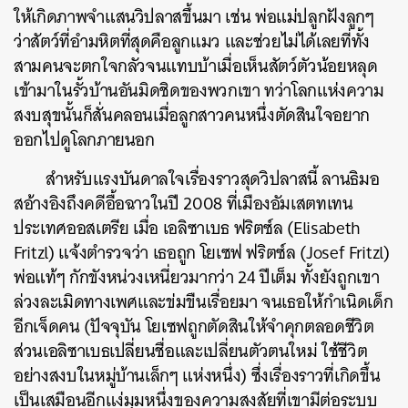
ให้เกิดภาพจำแสนวิปลาสขึ้นมา เช่น พ่อแม่ปลูกฝังลูกๆ
ว่าสัตว์ที่อำมหิตที่สุดคือลูกแมว และช่วยไม่ได้เลยที่ทั้ง
สามคนจะตกใจกลัวจนแทบบ้าเมื่อเห็นสัตว์ตัวน้อยหลุด
เข้ามาในรั้วบ้านอันมิดชิดของพวกเขา ทว่าโลกแห่งความ
สงบสุขนั้นก็สั่นคลอนเมื่อลูกสาวคนหนึ่งตัดสินใจอยาก
ออกไปดูโลกภายนอก
สำหรับแรงบันดาลใจเรื่องราวสุดวิปลาสนี้ ลานธิมอ
สอ้างอิงถึงคดีอื้อฉาวในปี 2008 ที่เมืองอัมเสตทเทน
ประเทศออสเตรีย เมื่อ เอลิซาเบธ ฟริตซ์ล (Elisabeth
Fritzl) แจ้งตำรวจว่า เธอถูก โยเซฟ ฟริตซ์ล (Josef Fritzl)
พ่อแท้ๆ กักขังหน่วงเหนี่ยวมากว่า 24 ปีเต็ม ทั้งยังถูกเขา
ล่วงละเมิดทางเพศและข่มขืนเรื่อยมา จนเธอให้กำเนิดเด็ก
อีกเจ็ดคน (ปัจจุบัน โยเซฟถูกตัดสินให้จำคุกตลอดชีวิต
ส่วนเอลิซาเบธเปลี่ยนชื่อและเปลี่ยนตัวตนใหม่ ใช้ชีวิต
อย่างสงบในหมู่บ้านเล็กๆ แห่งหนึ่ง) ซึ่งเรื่องราวที่เกิดขึ้น
เป็นเสมือนอีกแง่มุมหนึ่งของความสงสัยที่เขามีต่อระบบ