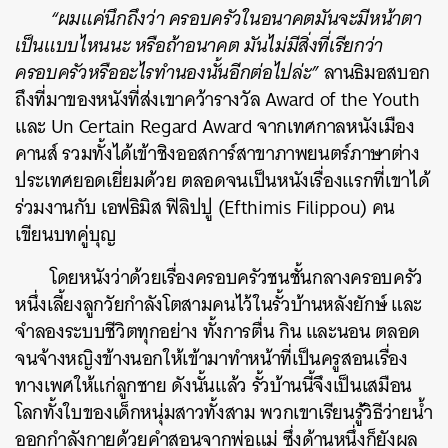
“ผมแค่นึกถึงว่า ครอบครัวในอนาคตมันจะมีหน้าตา
เป็นแบบไหนนะ หรือถ้าอนาคต มันไม่มีสิ่งที่เรียกว่า
ครอบครัวหรืออะไรทำนองนั้นอีกต่อไปล่ะ”
ลานธิมอสบอก
ถึงที่มาของหนังที่ส่งเขาคว้ารางวัล Award of the Youth
และ Un Certain Regard Award จากเทศกาลหนังเมือง
คานส์ รวมทั้งได้เข้าชิงออสการ์สาขาภาพยนตร์ภาษาต่าง
ประเทศยอดเยี่ยมด้วย ตลอดจนเป็นหนังเรื่องแรกที่เขาได้
ร่วมงานกับ เอฟธิมิส ฟิลิปปู (Efthimis Filippou) คน
เขียนบทคู่บุญ
โดยหนังว่าด้วยเรื่องครอบครัวชนชั้นกลางครอบครัว
หนึ่งเลี้ยงลูกวัยกำลังโตสามคนไว้ในรั้วบ้านหลังยักษ์ และ
จำลองระบบชีวิตทุกอย่าง ทั้งการตื่น กิน และนอน ตลอด
จนจ้างหญิงข้างนอกให้เข้ามาทำหน้าที่เป็นครูสอนเรื่อง
ทางเพศให้แก่ลูกชาย ดังนั้นแล้ว รั้วบ้านนี้จึงเป็นเสมือน
โลกทั้งใบของเด็กหนุ่มสาวทั้งสาม พวกเขาเรียนรู้วิธีว่ายน้ำ
ออกกำลังกายด้วยคำสอนจากพ่อแม่ ซึ่งด้านหนึ่งก็ยังผล