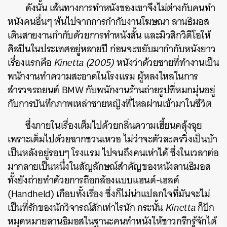
ดังนั้น เส้นทางการทำหนังของเขาจึงไม่ต่างกับคนทำ
หนังคนอื่นๆ พ้นไปจากการกำกับงานโฆษณา ลานธิมอส
เดินสายงานกำกับด้วยการทำหนังสั้น และมิวสิกวิดีโอให้
ศิลปินในประเทศอยู่หลายปี ก่อนจะขยับมากำกับหนังยาว
เรื่องแรกคือ
Kinetta (2005)
หนังว่าด้วยชายที่ทำงานเป็น
พนักงานทำความสะอาดในโรงแรม ผู้หลงใหลในการ
สำรวจรถยนต์ BMW กับพนักงานร้านถ่ายรูปที่หมกมุ่นอยู่
กับการบันทึกภาพเหล่าชายหญิงที่ไหลผ่านเข้ามาในชีวิต
ซึ่งภายในเรื่องเต็มไปด้วยกลิ่นความเฮี้ยนคลุ้งฉุย
เพราะเต็มไปด้วยฉากชวนเหวอ ไม่ว่าจะตัวละครวิ่งเป็นบ้า
เป็นหลังอยู่รอบๆ โรงแรม ไปจนถึงคนเห่าได้ ซึ่งในเวลาต่อ
มากลายเป็นหนึ่งในสัญลักษณ์สำคัญของหนังลานธิมอส
ทั้งยังถ่ายทำด้วยการถือกล้องแบบแฮนด์-เฮลด์
(Handheld) เกือบทั้งเรื่อง ซึ่งก็ไม่น่าแปลกใจที่มันจะไม่
เป็นที่รักของนักวิจารณ์สักเท่าไรนัก กระนั้น
Kinetta
ก็ปัก
หมุดหมายลานธิมอสในฐานะคนทำหนังให้ชาวกรีกรู้จักได้