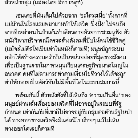
หัวหน้ากลุ่ม (แสดงโดย ลีอา เซดูซ์)
เช่นเคยที่มันเต็มไปด้วยฉาก
‘
อะไรวะเนี่ย
’
ทั้งฉากที่
แม่บ้านในโรงแรมพยายามทำให้เดวิด
‘
ปึ๋งปั๋ง
’
ไปจนถึง
ฉากที่เหล่าคนในป่าเต้นรำเดียวดายด้วยการสวมหูฟัง ตัว
หนังวิพากษ์วิจารณ์โครงสร้างสังคมที่บีบให้คนใช้ชีวิตคู่
(แม้จะไม่ดิสโทเปียเท่าในหนังก็ตามที) มนุษย์ถูกระบบ
ผลักให้สร้างครอบครัวอันเป็นหน่วยย่อยที่สุดของสังคม
เพื่อเป็นฐานรากในการหมุนเวียนเศรษฐกิจขนาดใหญ่ใน
อนาคต คนที่ไม่สามารถทำตามเงื่อนไขที่วางไว้ได้จะถูก
ทำให้กลายเป็นสัตว์อันไม่มีพื้่นที่ใดในระบบสมการนี้
พร้อมกันนี้ ตัวหนังยังชี้ให้เห็นถึง
‘
ความเป็นอื่น
’
ของ
มนุษย์ผ่านเส้นเรื่องของเดวิดที่ไม่อาจอยู่ในระบบที่รัฐ
กำหนด เท่ากันกับที่เขาก็ไม่อาจอยู่กับกลุ่มต่อต้านรัฐในป่า
ได้ ทางออกของเดวิดจึงมีแค่หนีไปเรื่อยๆ แม้ไม่เห็น
ทางออกใดเลยก็ตามที