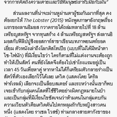
จากการคิดถึงความตายและวิธีที่มนุษย์เรารับมือกับมัน”
ส่วนผลงานที่น่าจะผ่านหูผ่านตาผู้ชมกันมากที่สุด คง
ต้องยกให้
The Lobster (2015)
หนังพูดภาษาอังกฤษเรื่อง
แรกของลานธิมอส กวาดรายได้ถล่มทลายไปที่ 18 ล้าน
เหรียญสหรัฐฯ จากทุนสร้าง 4 ล้านเหรียญสหรัฐฯ ส่งลานธิ
ค้นหา
มอสกับฟิลิปปูชิงออสการ์สาขาเขียนบทภาพยนตร์ยอด
SHARE
TWEET
LINE
EMAIL
เยี่ยม ตัวหนังเล่าถึงโลกดิสโทเปีย (แบบที่ไม่ได้มีหน้าตา
ไซ-ไฟนัก) ที่มีเงื่อนไขว่า ใครก็ตามที่ไม่แต่งงานจะต้องถูก
ทำให้เป็นสัตว์ คนที่ยังโสดจึงต้องไปเช่าโรงแรมอยู่เป็น
เวลา 45 วันเพื่อหาคู่ หากหาไม่ได้ก็เตรียมตัวกลายร่างเป็น
สัตว์ที่ตัวเองเลือกไว้ได้เลย เดวิด (แสดงโดย โคริล
ฟาร์เรลล์) เลือกจะเป็นล็อบสเตอร์ และระหว่างนั้นเขาก็พบ
เจอเข้ากับกลุ่มคนโสดที่ใช้ชีวิตอย่างผิดกฎหมายในป่า
และเป็นกลุ่มที่มีเงื่อนไขชัดเจนว่าห้ามคนในกลุ่มคบกัน
ความเวียนหัวคือเดวิดดันไปตกหลุมรักกับหญิงสาวคน
หนึ่ง (แสดงโดย ราเชล ไวสซ์) ท่ามกลางสายตากังขาของ