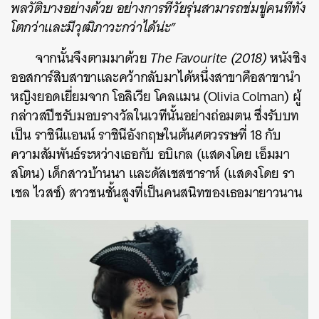
พลวัติบางอย่างด้วย อย่างการที่วัยรุ่นสามารถข่มขู่คนที่ทั้ง
โตกว่าและมีวุฒิภาวะกว่าได้น่ะ”
จากนั้นจึงตามมาด้วย
The Favourite (2018)
หนังชิง
ออสการ์สิบสาขาและคว้ากลับมาได้หนึ่งสาขาคือสาขานำ
หญิงยอดเยี่ยมจาก โอลิเวีย โคลแมน (Olivia Colman) ผู้
กล่าวสปีชรับมอบรางวัลในเวทีนั้นอย่างถ่อมตน ซึ่งรับบท
เป็น ราชินีแอนน์ ราชินีอังกฤษในต้นศตวรรษที่ 18 กับ
ความสัมพันธ์ระหว่างเธอกับ อบิเกล (แสดงโดย เอ็มมา
สโตน) เด็กสาวบ้านนา และดัสเชสซาราห์ (แสดงโดย รา
เชล ไวสซ์) สาวชนชั้นสูงที่เป็นคนสนิทของเธอมายาวนาน