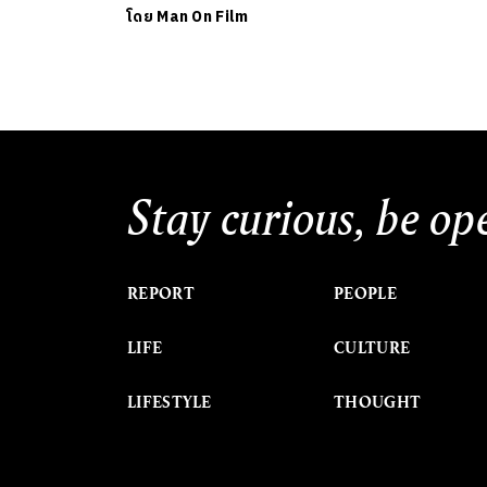
โดย
Man On Film
Stay curious, be op
REPORT
PEOPLE
LIFE
CULTURE
LIFESTYLE
THOUGHT