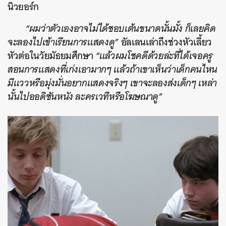
นิวยอร์ก
“ผมว่าตัวเองอาจไม่ได้ชอบเต้นขนาดนั้นมั้ง ก็เลยคิด
จะลองไปเข้าเรียนการแสดงดู”
อัลเลนเล่าถึงช่วงหัวเลี้ยว
หัวต่อในวัยมัธยมศึกษา
“แล้วผมโชคดีด้วยล่ะที่ได้เจอครู
สอนการแสดงที่เก่งเอามากๆ แล้วถ้าเขาเห็นว่าเด็กคนไหน
มีแววหรือมุ่งมั่นอยากแสดงจริงๆ เขาจะลองส่งเด็กๆ เหล่า
นั้นไปออดิชันหนัง ละครเวทีหรือโฆษณาดู”