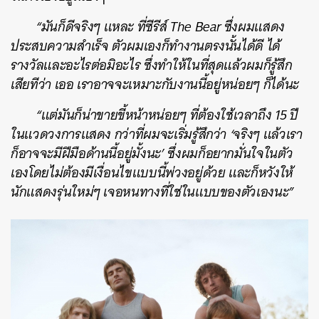
“มันก็ดีจริงๆ แหละ ที่ซีรีส์ The Bear ซึ่งผมแสดง
ประสบความสำเร็จ ตัวผมเองก็ทำงานตรงนั้นได้ดี ได้
รางวัลและอะไรต่อมิอะไร ซึ่งทำให้ในที่สุดแล้วผมก็รู้สึก
เสียทีว่า เออ เราอาจจะเหมาะกับงานนี้อยู่หน่อยๆ ก็ได้นะ
“แต่มันก็น่าขายขี้หน้าหน่อยๆ ที่ต้องใช้เวลาถึง 15 ปี
ในแวดวงการแสดง กว่าที่ผมจะเริ่มรู้สึกว่า ‘จริงๆ แล้วเรา
ก็อาจจะมีฝีมือด้านนี้อยู่มั้งนะ’ ซึ่งผมก็อยากมั่นใจในตัว
เองโดยไม่ต้องมีเงื่อนไขแบบนี้พ่วงอยู่ด้วย และก็หวังให้
นักแสดงรุ่นใหม่ๆ เจอหนทางที่ใช่ในแบบของตัวเองนะ”