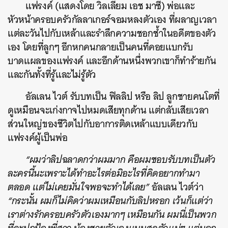
แฟรงค์ (แสดงโดย วิลเลียม เอช มาซี) พ่อและ
หัวหน้าครอบครัวกัลลาเกอร์จอมหลงตัวเอง ที่ผลาญเวลา
แต่ละวันไปกับเหล้าและรำลึกความชอกช้ำในอดีตของตัว
เอง โดยที่ลูกๆ อีกหกคนกลายเป็นคนที่คอยแบกรับ
บาดแผลของแฟรงค์ และอีกด้านหนึ่งพวกเขาก็ทำร้ายกัน
และกันทั้งที่รู้และไม่รู้ตัว
อัลเลน ไวต์ รับบทเป็น ฟิลลิป หรือ ลิป ลูกชายคนโตที่
ดูเหมือนจะเก่งกาจไปหมดเสียทุกด้าน แต่กลับเสียเวลา
ส่วนใหญ่ของชีวิตไปกับอาการติดเหล้าแบบเดียวกับ
แฟรงค์ผู้เป็นพ่อ
“ผมว่าลิปฉลาดกว่าผมมาก คือผมชอบรับบทเป็นตัว
ละครนี้นะเพราะได้ทำอะไรต่อมิอะไรที่คิดอยากทำมา
ตลอด แต่ไม่เคยมั่นใจพอจะทำได้เลย”
อัลเลน ไวต์ว่า
“กระนั้น ผมก็ไม่คิดว่าผมเหมือนกับลิปหรอก เว้นก็แต่ว่า
เราต่างรักครอบครัวตัวเองมากๆ เหมือนกัน ผมนี่เป็นพวก