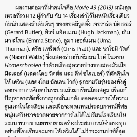
ผลงานต่อมาที่น่าสนใจคือ
Movie 43 (2013)
หนังสุด
เหวอที่รวม 12 ผู้กำกับ กับ 14 เรื่องเล่าไว้ในหนังเรื่องเดียว
กับนักแสดงลำดับต้นๆ ของฮอลลีวูดทั้ง เจอราร์ด บัตเลอร์
(Gerard Butler), ฮิวจ์ แจ็คแมน (Hugh Jackman), เอ็ม
มา สโตน (Emma Stone), อูมา เธอร์แมน (Uma
Thurman), คริส แพร็ตต์ (Chris Pratt) และ นาโอมิ วัตต์
ส (Naomi Watts) ซึ่งแสดงร่วมกับอัลเลน ไวต์ ในตอน
Homeschooled
ว่าด้วยเรื่องสุดวายป่วงของสองผัวเมีย
มิลเลอร์ (แสดงโดย วัตต์ส และ ลีฟ ชไรเบอร์) ที่ตัดสินใจ
ให้ เควิน (แสดงโดย อัลเลน ไวต์) ลูกชายวัยรุ่นของทั้งคู่
ออกจากการศึกษาในระบบแล้วมาเรียนโฮมสคูล เพื่อแก้
ปัญหาสารพัดทั้งการถูกกลั่นแกล้ง ตลอดจนการใช้ความ
รุนแรงในโรงเรียน และเพื่อจะทดแทนประสบการณ์ที่พ่อ
หนุ่มเควินอาจขาดหายจากการไม่ได้ไปเรียนโรงเรียนใน
ระบบ พวกเขาเลยพยายามสร้างประสบการณ์จำลองทุก
อย่างที่โรงเรียนจะมอบให้เควินได้ ไม่ว่าจะงานปาร์ตี้สุด