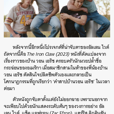
หลังจากนี้อีกหนึ่งโปรเจกต์ที่น่าจับตาของอัลเลน ไวต์
ถัดจากนี้คือ
The Iron Claw (2023)
หนังที่ดัดแปลงจาก
เรื่องราวของบ้าน วอน เอริช ครอบครัวนักมวยปล้ำชื่อ
กระฉ่อนของอเมริกา เมื่อสมาชิกสามในห้าของพี่น้องบ้าน
วอน เอริช ตัดสินใจปลิดชีพตัวเองและกลายเป็น
โศกนาฏกรรมที่ถูกเรียกว่า ‘คำสาปบ้านวอน เอริช’ ในเวลา
ต่อมา
ตัวหนังถูกจับตาตั้งแต่ยังไม่ออกฉาย เพราะนอกจาก
จะเพียบไปด้วยนักแสดงระดับต้นๆ ของวงการอย่าง อัล
เลน ไวต์, แซ็ค แอฟรอน (Zac Efron), แฮร์ริส ดิกคินสัน