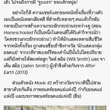
เฮ้ว ไปจนถึงการมี ‘จูบแรก’ ของเด็กหนุ่ม!
อย่างไรก็ดี ความเซอร์แตกของหนังทั้งเรื่องที่วางตัว
เองเป็นหนังตลกเสียดสี ที่สำหรับหลายๆ คนแล้วก็กลับ
กลายเป็นการสร้างความกระอักกระอ่วนระหว่างดู (ตอน
Homeschooled
ก็เป็นหนึ่งในตอนที่ได้รับคำวิจารณ์ว่า
‘โคตรชวนกระอักกระอ่วน’) ทำให้นักแสดงหลายสิบชีวิต
จากหนังทั้งเรื่อง ถูกเสนอชื่อเข้าชิงรางวัล ‘นักแสดงกลุ่ม
ยอดแย่’ จากเวทีราสเบอร์รีทองคำในปีนั้นไปโดยปริยาย
แต่ก็ยังพ่ายให้สองพ่อลูก วิลล์ สมิธ​ (Will Smith) และ จา
เด็น สมิธ (Jaden Smith) ผู้เข้าชิงด้วยกันจาก
After
Earth (2013)
ส่วนตัวหนัง
Movie 43
คว้ารางวัลจากเวทีนี้ไปสาม
สาขาด้วยกันคือ ภาพยนตร์ยอดแย่แห่งปี, กำกับยอดแย่
แห่งปี และบทภาพยนตร์ยอดแย่แห่งปี (ฮือ)
ค้นหา
SHARE
TWEET
LINE
EMAIL