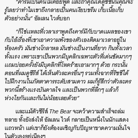
“คาร์มีเป็นคนไม่ค่อยพูด และถ้าคุณได้ดูซีซันนี้คุณจะ
รู้เลยว่าทำไมเขาถึงกลายเป็นคนเงียบขรึม เก็บเนื้อเก็บ
ตัวอย่างนั้น”
อัลเลน ไวต์บอก
“ก็ใช่แหละที่เวลาเราพูดถึงคาร์มีกับบาดแผลของเขา
กับไอ้เรื่องที่เขาเอาความพังของตัวเองติดมาเวลาอยู่ใน
ห้องครัว มันช่างโกลาหล มันช่างเป็นงานที่ยาก กินทั้งเวลา
ทั้งแรง เพราะเขาเป็นพวกมีบุคลิกเฉพาะตัวที่เด่นชัดมากๆ
แถมบ่อยครั้งยังมีบุคลิกที่โหดร้ายเอามากๆ ด้วย กระนั้น
ตอนที่ผมดูซีรีส์ ได้เห็นตัวละครอื่นๆ รวมทั้งฉากที่ริชชีได้
ไปฝึกงานในภัตตาคารระดับสามดาว ผมก็รู้สึกว่าตัวละคร
พวกนี้สร้างแรงบันดาลใจ และเป็นพวกที่ลึกๆ แล้วก็
ห่วงใยกันและกันไม่น้อยเลยด้วย”
และแม้ตัวซีรีส์
The Bear
จะคว้าความสำเร็จถล่ม
ทลาย ทั้งยังส่งให้ อัลเลน ไวต์ กลายเป็นหนึ่งในนักแสดง
แถวหน้า แต่เขาก็ยังต้องเผชิญกับปัญหาขาดความมั่นใจ
ในตัวเองอยู่เนืองๆ