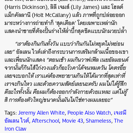
(Harris Dickinson), ลิลี เจมส์ (Lily James) และ โฮลต์
แม็กคัลลานี (Holt McCallany) แล้ว ภาพที่ถูกปล่อยออก
มาระหว่างการถ่ายทำก็ ‘สุดเดือด’ โดยเฉพาะเหล่านัก
แสดงนำชายที่ต้องปั้นร่างให้ล่ำบึ้กสุดขีดแบบนักมวยปล้ำ
“เราต้องกินกันทั้งวัน แบบว่ากินกันไม่หยุดไม่หย่อน
เลย”
อัลเลน ไวต์เล่าถึงกระบวนการเสริมกล้ามเนื้อของเขา
และเพื่อนนักแสดง
“ตอนเช้า ผมกินวาฟเฟิล เนยอัลมอนด์
จากนั้นก็กินไส้ไก่งวงแล้วก็อะโวคาโด้จนหมดวัน โคตรอึ๋ย
เลยจะบอกให้ เราแค่ต้องพยายามกินให้ได้มากที่สุดเท่าที่
เราจะกินไหว และด้วยความสัตย์เลยนะครับ ผมไม่ได้รู้สึก
ดีอะไรทั้งนั้น คือผมก็ต้องออกกำลังกายด้วยแหละ แต่ไม่รู้
สิ การต้องตัวใหญ่ขนาดนั้นมันไม่ใช่ทางผมเลยอะ”
Tags:
Jeremy Allen White
,
People Also Watch
,
เจเรมี
อัลเลน ไวต์
,
Afterschool
,
Movie 43
,
Shameless
,
The
Iron Claw