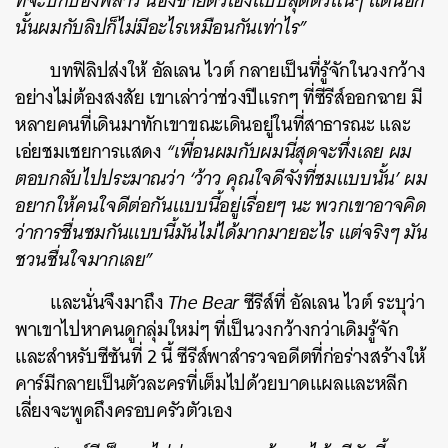
ที่จะปกป้องพี่สาว น้องชายตัวเองแบบสุดตัวแน่ๆ แต่นอก
นั้นผมกับลิปก็ไม่มีอะไรเหมือนกันเท่าไร”
บทฟิลิปส่งให้ อัลเลน ไวต์ กลายเป็นที่รู้จักในวงกว้าง
อย่างไม่ต้องสงสัย เขาเล่าว่าช่วงปีแรกๆ ที่ซีรีส์ออกฉาย มี
หลายคนที่เดินมาทักเขาขณะเดินอยู่ในที่สาธารณะ และ
เอ่ยชมเชยการแสดง
“เพื่อนผมกับผมนี่สุดจะทึ่งเลย ผม
ตอบกลับไปประมาณว่า ‘ว้าว คุณใจดีจังที่ชมแบบนั้น’ ผม
อยากให้คนใจดีต่อกันแบบนี้อยู่เรื่อยๆ นะ พวกเขาอาจคิด
ว่าการชื่นชมกันแบบนี้มันไม่ได้มากมายอะไร แต่จริงๆ มัน
ชวนชื่นใจมากเลย”
และนั่นจึงมาถึง
The Bear
ซีรีส์ที่ อัลเลน ไวต์ ระบุว่า
พาเขาไปหาคนดูกลุ่มใหม่ๆ ที่เป็นวงกว้างกว่าเดิมรู้จัก
และสำหรับซีซันที่ 2 นี้ ซีรีส์พาสำรวจอดีตที่ก่อร่างสร้างให้
คาร์มีกลายเป็นตัวละครที่เต็มไปด้วยบาดแผลและหลีก
เลี่ยงจะพูดถึงครอบครัวตัวเอง