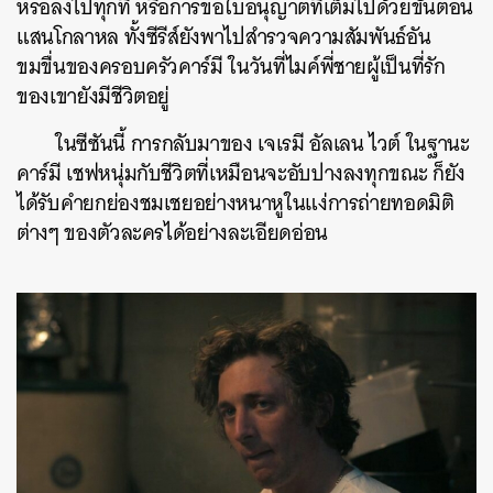
หรอลงไปทุกที หรือการขอใบอนุญาตที่เต็มไปด้วยขั้นตอน
แสนโกลาหล ทั้งซีรีส์ยังพาไปสำรวจความสัมพันธ์อัน
ขมขื่นของครอบครัวคาร์มี ในวันที่ไมค์พี่ชายผู้เป็นที่รัก
ของเขายังมีชีวิตอยู่
ในซีซันนี้ การกลับมาของ เจเรมี อัลเลน ไวต์ ในฐานะ
คาร์มี เชฟหนุ่มกับชีวิตที่เหมือนจะอับปางลงทุกขณะ ก็ยัง
ได้รับคำยกย่องชมเชยอย่างหนาหูในแง่การถ่ายทอดมิติ
ต่างๆ ของตัวละครได้อย่างละเอียดอ่อน