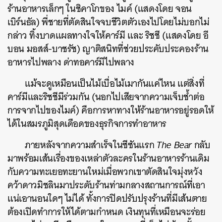
ร้านอาหารเล็กๆ ในชิคาโกของ ไมค์ (แสดงโดย จอน
เบิร์นธัล) พี่ชายที่ตัดสินใจจบชีวิตตัวเองไปโดยไม่บอกไม่
กล่าว ทิ้งบาดแผลทางใจให้คาร์มี และ ริชชี (แสดงโดย อี
บอน มอสส์-บาชรัช) ญาติสนิทที่ช่วยประคับประคองร้าน
อาหารไปพลาง ด่าทอคาร์มีไปพลาง
แม้จะดูเหมือนเป็นไม้เบื่อไม้เมากันแค่ไหน แต่สิ่งที่
คาร์มีและริชชีมีร่วมกัน (นอกไปเสียจากความเจ็บช้ำต่อ
การจากไปของไมค์) คือการหาทางให้ร้านอาหารอยู่รอดให้
ได้ในสมรภูมิสุดเดือดของธุรกิจการทำอาหาร
ภายหลังจากความสำเร็จในซีซันแรก
The Bear
กลับ
มาพร้อมเส้นเรื่องของเหล่าตัวละครในร้านอาหารร้านเดิม
กับความทะเยอทะยานใหม่เมื่อพวกเขาตัดสินใจมุ่งหวัง
คว้าดาวมิชลินมาประดับร้านท่ามกลางสถานการณ์ที่เอา
แน่เอานอนใดๆ ไม่ได้ ทั้งการปิดปรับปรุงร้านที่มีเส้นตาย
ต้องเปิดทำการให้ได้ตามกำหนด เงินทุนที่เหมือนจะร่อย