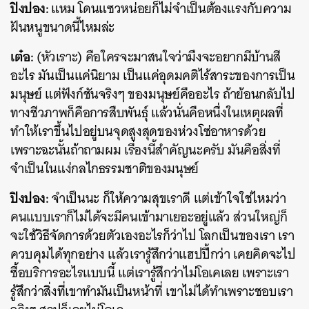
ปิงปอง:
แหม โดนแซวหน่อยก็ไม่จำเป็นต้องแรงกับความ
ฝันหนูขนาดนี้ไหมล่ะ
เต๋อ:
(หัวเราะ) คือใครจะมาสนใจว่ามึงจะอยากมีบ้านสี
อะไร มันเป็นแค่นิยาม เป็นแค่อุดมคติไร้สาระของการเป็น
มนุษย์ แต่ฟังก์ชันจริงๆ ของมนุษย์คืออะไร ถ้าย้อนกลับไป
ทางชีวภาพก็คือการสืบพันธุ์ แล้วนั่นคือหนึ่งในเหตุผลที่
ทำให้เราขึ้นไปอยู่บนจุดสูงสุดของห่วงโซ่อาหารด้วย
เพราะฉะนั้นถ้าถามผม เรื่องนี้สำคัญนะครับ มันคือสิ่งที่
จำเป็นในแง่กลไกธรรมชาติของมนุษย์
ปิงปอง:
จำเป็นนะ ก็ให้ความสุขเราดี แต่เข้าใจใช่ไหมว่า
คนแบบเราก็ไม่ได้จะมีคนเข้ามาเยอะอยู่แล้ว ส่วนใหญ่ก็
จะใช้วิธีจัดการด้วยตัวเองอะไรก็ว่าไป โลกเป็นของเรา เรา
ควบคุมได้ทุกอย่าง แล้วเรารู้สึกว่าแฮปปี้กว่า เคยคิดจะไป
ซื้อบริการอะไรแบบนี้ แต่เรารู้สึกว่าไม่โอเคเลย เพราะเรา
รู้สึกว่าสิ่งที่เขาทำมันเป็นหน้าที่ เขาไม่ได้ทำเพราะชอบเรา