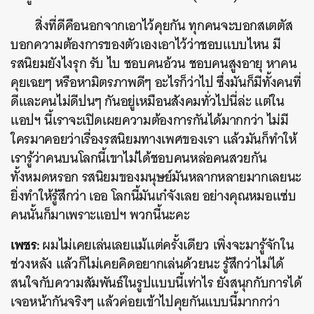
สิ่งที่ดีคือนอกจากเอาไว้คุยกัน ทุกคนจะบอกสเตตัส
บอกความต้องการของตัวเองเอาไว้ว่าชอบแบบไหน มี
รสนิยมยังไงรุก รับ ไบ ชอบคนอ้วน ชอบคนสูงอายุ หาคน
คุยเฉยๆ หรือหามิตรภาพดีๆ อะไรก็ว่าไป ซึ่งมันก็มีทั้งคนที่
ดีและคนไม่ดีปนๆ กันอยู่เหมือนสังคมทั่วไปนี่ล่ะ แต่ใน
แอปฯ นี้เราจะเปิดเผยความต้องการกันได้มากกว่า ไม่มี
ใครมาคอยว่าเรื่องรสนิยมทางเพศของเรา แล้วมันก็ทำให้
เรารู้ว่าคนบนโลกนี้เขาไม่ได้ชอบคนหล่อคนสวยกัน
ทั้งหมดหรอก รสนิยมของมนุษย์มันหลากหลายมากเลยนะ
ยิ่งทำให้รู้สึกว่า เออ โลกนี้มันเก๋จังเลย อย่างคุณหมอแซ่บ
คนนั้นก็มาเพราะแอปฯ พวกนี้นะคะ
เพชร:
ผมไม่เคยเล่นเลยแม้แต่ครั้งเดียว เพิ่งจะมารู้จักใน
ช่วงหลัง แล้วก็ไม่เคยคิดอยากเล่นด้วยนะ รู้สึกว่าไม่ได้
สนใจกับความสัมพันธ์ในรูปแบบนี้เท่าไร ยังสนุกกับการได้
เจอหน้ากันจริงๆ แล้วค่อยเข้าไปคุยกันแบบนี้มากกว่า