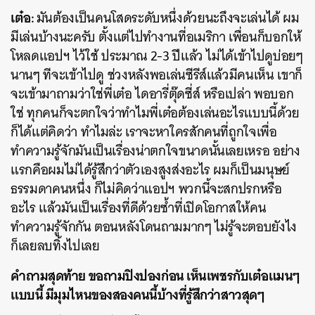
เต๋อ:
มันต้องเป็นคนโสดระดับหนึ่งด้วยนะถึงจะเล่นได้ ผม
มีเล่นบ้างนะครับ ตั้งแต่ไปทำงานที่อเมริกา เพื่อนก็บอกให้
โหลดแอปฯ ไว้ใช้ ประมาณ 2-3 ปีแล้ว ไม่ได้เข้าไปดูบ่อยๆ
นานๆ ทีจะเข้าไปดู ช่วงหลังพอเล่นซีรีส์แล้วมีคนเห็น เขาก็
จะเข้ามาถามว่าใช่พี่เต๋อ ไดอารี่ตุ๊ดซี่ส์ หรือเปล่า พอบอก
ใช่ ทุกคนก็จะตกใจว่าทำไมพี่เต๋อต้องเล่นอะไรแบบนี้ด้วย
ก็ได้แต่คิดว่า ทำไมล่ะ เราจะหาใครสักคนที่ถูกใจเพื่อ
ทำความรู้จักมันเป็นเรื่องน่าตกใจขนาดนั้นเลยเหรอ อย่าง
แรกคือผมไม่ได้รู้สึกว่าตัวเองสูงส่งอะไร ผมก็เป็นมนุษย์
ธรรมดาคนหนึ่ง ก็ไม่คิดว่าแอปฯ พวกนี้จะสกปรกหรือ
อะไร แล้วมันเป็นเรื่องที่ดีด้วยซ้ำที่เปิดโอกาสให้คน
ทำความรู้จักกัน ตอนหลังโดนถามมากๆ ไม่รู้จะตอบยังไง
ก็เลยลบทิ้งไปเลย
คำถามสุดท้าย ขอถามปิงปองก่อน เห็นเพชรกับเต๋อแมนๆ
แบบนี้ มีมุมไหนของสองคนนี้บ้างที่รู้สึกว่าสาวสุดๆ