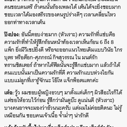
คนชอบดนตรี ถ้าคนนั้นร้องเพลงได้ เต้นได้จะยิ่งชอบมาก
ชอบเวลาได้มองสรีระของคนรูปร่างดีๆ เวลาเคลื่อนไหว
ออกท่าทางเวลาเต้น
ปิงปอง:
อันนี้ตอบง่ายมาก (หัวเราะ) ความรักที่แซ่บคือ
ความรักที่ทำให้รู้สึกร้อนหน้าท้องเวลาเห็นก้อน 6 ถึง 8
แพ็ก ยิ่งมีวีเชปยิ่งดี หรือจะออกแนวไทยเดิมแบบวินัย ไกร
บุตร หรือต๊อก-ศุภกรณ์ กิจสุวรรณ ใน มนต์รัก
ทรานซิสเตอร์ ถ้าหากได้ฟีลนั้นจะรู้สึกแซ่บมาก แล้วถ้าได้
คนแบบนั้นมาเป็นความรักที่ดี ความรักแบบห่วงใยกัน
แบบแม่ลูกที่เรารู้จักนะ โอ้โห แจ็กพ็อตแตกค่ะ
เต๋อ:
วู้ว ผมชอบผู้หญิงอวบๆ มาตั้งแต่เด็กๆ ผิวสีอะไรก็ได้
แต่ขอให้อวบไว้ก่อน รู้สึกว่ามันดูบ๊ะ ดูแน่นดี (หัวเราะ)
บางคนอาจจะมองว่าอ้วนนะครับ แต่ผมไม่ค่อยติดนะ ไม่รู้
เหมือนกัน ชอบคนเจ้าเนื้อ จ้ำม่ำๆ น่ารักดี