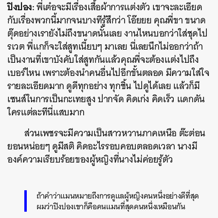
ปิงปอง:
พี่เต๋อจะมีเรื่องเสื้อผ้าการแต่งตัว เขาจะละเอียด
กับเรื่องพวกนี้มากจนบางทีรู้สึกว่า โอ๊ยยย คุณพี่ขา ขนาด
ตุ๊ดอย่างเรายังไม่ถึงขนาดนั้นเลย งานไหนบอกว่าใส่ชุดไป
รเวต พี่แกก็จะใส่สูทเนี้ยบๆ มาเลย นี่เลยนึกไม่ออกว่าถ้า
เป็นงานที่เขาบังคับใส่สูทกันแล้วคุณพี่จะต้องแต่งไปถึง
เบอร์ไหน เพราะต้องนำคนอื่นไปอีกขั้นตลอด มีความใส่ใจ
รายละเอียดมาก ดูดีทุกอย่าง ทุกชิ้น ไปดูได้เลย แล้วก็มี
เซนส์ในการเป็นกะเทยสูง ปากจัด คิดเก่ง คิดเร็ว แดกดัน
ใครแต่ละทีนี่แสบมาก
ส่วนเพชรจะมีความเป็นสาวหวานภาคเหนือ ต๊ะต่อน
ยอนหน่อยๆ ดูมีสติ คิดอะไรรอบคอบตลอดเวลา นางมี
องค์ความเรียบร้อยของผู้หญิงที่นางไม่ค่อยรู้ตัว
ถ้าคำว่าแมนหมายถึงการดูแลผู้หญิงคนหนึ่งอย่างดีที่สุด
ผมว่าปิงปองเขาก็คือคนแมนที่สุดคนหนึ่งเหมือนกัน