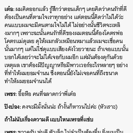
เต๋อ:
ผมคิดออกแล้ว รู้สึกว่าตอนเด็กๆ เคยคิดว่าคนรักที่ดี
ต้องเป็นคนที่ตามใจเราทุกอย่าง แต่ตอนนี้คิดว่าไม่ได้ว่ะ
คนแบบผมจะมีคนตามใจไม่ได้ ไม่อย่างนั้นชีวิตจะเหลิ
งมากๆ เพราะฉะนั้นคนรักที่ดีของผมตอนนี้ต้องโคตรพ่อ
โคตรแม่ดุเลย ดุให้ผมกลัวเหมือนหมาแล้วผมจะเชื่อคน
นั้นมากๆ แต่ไม่ใช่ดุแบบเสียงดังโวยวายนะ ถ้าเจอแบบนั้น
บอกได้เลยว่าจะไม่ได้เจอกับผมอีก แต่มันต้องดุกันด้วย
เหตุผล เขาต้องมีปัญญาหรือมีพาวเวอร์อะไรหลายๆ อย่าง
ที่ทำให้ผมยอมจำนน ซึ่งตอนนี้ยังไม่เจอคนที่ถึงขนาด
ทำให้ผมยอมจำนนได้
เพชร:
อื้อหือ คนที่ฉลาดกว่าพี่เต๋อ
ปิงปอง:
คงจะมีมั้งนั่นน่ะ ถ้างั้นก็หาวนไปค่ะ (หัวเราะ)
ถ้าไม่นับเรื่องความดี แบบไหนเหรอที่แซ่บ
เพชร:
ขาวครับ หุ่นดี ตัวเล็ก ไม่จำเป็นต้องอึ๋ม ยิ่งผมเป็น