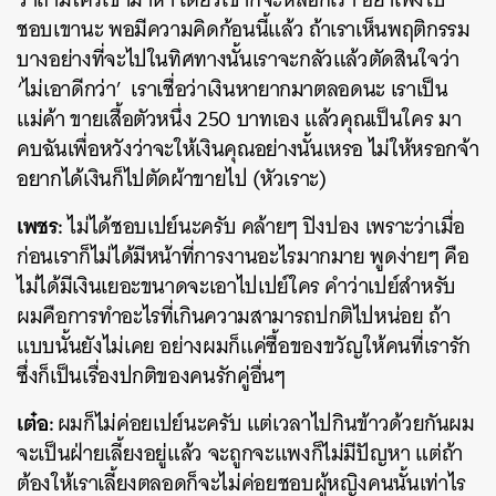
ชอบเขานะ พอมีความคิดก้อนนี้แล้ว ถ้าเราเห็นพฤติกรรม
บางอย่างที่จะไปในทิศทางนั้นเราจะกลัวแล้วตัดสินใจว่า
‘ไม่เอาดีกว่า’ เราเชื่อว่าเงินหายากมาตลอดนะ เราเป็น
แม่ค้า ขายเสื้อตัวหนึ่ง 250 บาทเอง แล้วคุณเป็นใคร มา
คบฉันเพื่อหวังว่าจะให้เงินคุณอย่างนั้นเหรอ ไม่ให้หรอกจ้า
อยากได้เงินก็ไปตัดผ้าขายไป (หัวเราะ)
เพชร:
ไม่ได้ชอบเปย์นะครับ คล้ายๆ ปิงปอง เพราะว่าเมื่อ
ก่อนเราก็ไม่ได้มีหน้าที่การงานอะไรมากมาย พูดง่ายๆ คือ
ไม่ได้มีเงินเยอะขนาดจะเอาไปเปย์ใคร คำว่าเปย์สำหรับ
ผมคือการทำอะไรที่เกินความสามารถปกติไปหน่อย ถ้า
แบบนั้นยังไม่เคย อย่างผมก็แค่ซื้อของขวัญให้คนที่เรารัก
ซึ่งก็เป็นเรื่องปกติของคนรักคู่อื่นๆ
เต๋อ:
ผมก็ไม่ค่อยเปย์นะครับ แต่เวลาไปกินข้าวด้วยกันผม
จะเป็นฝ่ายเลี้ยงอยู่แล้ว จะถูกจะแพงก็ไม่มีปัญหา แต่ถ้า
ต้องให้เราเลี้ยงตลอดก็จะไม่ค่อยชอบผู้หญิงคนนั้นเท่าไร