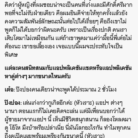
คิดว่าผู้หญิงที่ผมชอบน่าจะเป็นคนที่เก่งและมีศักดิ์ศรีมาก
พอที่จะไม่รับฝ่ายเดียว คือผมยินดีจ่ายให้ทุกครั้งแล้วยัง
คงความสัมพันธ์ลักษณะนั้นต่อไปได้เรื่อยๆ คือถึงเขาไม่
พูดก็ไม่ได้บอกว่าผิดนะครับ เพราะเป็นเรื่องปกติ คนเรา
เติบโตมาไม่เหมือนกัน แต่ถ้าเขาพูดมาแค่ว่ามื้อนี้พี่เต๋อไม่
ต้องนะ เขาขอเลี้ยงเอง เจอแบบนี้ผมจะประทับใจเป็น
พิเศษ
แต่ละคนสนิทสนมกับแอปพลิเคชันแชตหรือแอปพลิเคชัน
หาคู่ต่างๆ มากขนาดไหนครับ
เต๋อ:
ปิงปองคนเดียวน่าจะพูดได้ประมาณ 2 ชั่วโมง
ปิงปอง:
เล่นเก่งกว่ากูเกิลอีกค่ะ (หัวเราะ) แอปฯ ต่างๆ
นานา ตอนแรกก็ไม่เคยคิดจะเล่น แต่มีเพื่อนบอกว่าได้
ผู้ชายมาจากแอปฯ นี้ เห็นมีชีวิตสนุกสนาน ก็ลองโหลดมา
ดู โอ้โห มึงบ้าหรือเปล่าเนี่ย นี่มันโลกอะไรกัน ทำไมทุกคน
ถึงดูเปิดเผยพร้อมเพรียงกันขนาดนี้ (หัวเราะ)