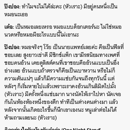
ปิงปอง:
ทำไมจะไม่ได้ล่ะคะ (หัวเราะ) มีอยู่คนหนึ่งเป็น
หมอนะเธอ
เต๋อ:
เป็นหมอเลยเหรอ หมอแบบด็อกเตอร์นะ ไม่ใช่หมอ
นวดหรือหมอผีอะไรแบบนี้ไม่เอานะ
ปิงปอง:
หมอจริงๆ โว้ย เป็นนายแพทย์เลยค่ะ คือเป็นฟีลที่
ชอบเลย สูงยาวเข่าดี มีซิกซ์แพ็ก เขามีรสนิยมทางเพศที่
ชอบคนอ้วน เคยดูลิสต์คนที่เขาชอบคืออ้วนแบบเป็นอึ่ง
อ่างเลย อ้วนแบบถ้าตรวจก็คือเป็นเบาหวาน หรือไม่ก็
ความดันแน่ๆ แล้วก็มีความแซ่บกันจนถึงทุกวันนี้ แต่
หลังๆ ก็เริ่มหายไปแล้วเพราะเราคงอ้วนเกินลิมิตไปมั้ง
(หัวเราะ) มีครั้งหนึ่งแซ่บมาก นางนัดให้เราไปหา นัดเจอ
กันในห้องห้องหนึ่งของตึก ทำทีเป็นต่างคนต่างมา แล้ว
หลังจากนั้นเกิดอะไรขึ้นก็นึกเอาเองนะ หนูเล่าต่อไม่ได้
ห้ามถามเลยนะ (หัวเราะ)