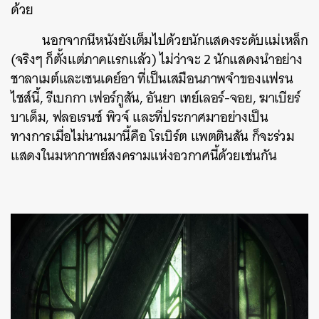
ด้วย
นอกจากนีหนังยังเต็มไปด้วยนักแสดงระดับแม่เหล็ก
(จริงๆ ก็ตั้งแต่ภาคแรกแล้ว) ไม่ว่าจะ 2 นักแสดงนำอย่าง
ชาลาเมต์และเซนเดย์อา ที่เป็นเสมือนภาพจำของแฟรน
ไชส์นี้, รีเบกกา เฟอร์กูสัน, อันยา เทย์เลอร์-จอย,
ฆาเบียร์
บาเด็ม
, ฟลอเรนซ์ พิวจ์ และที่ประกาศมาอย่างเป็น
ทางการเมื่อไม่นานมานี้คือ โรเบิร์ต แพตตินสัน ก็จะร่วม
แสดงในมหากาพย์สงครามแห่งอวกาศนี้ด้วยเช่นกัน