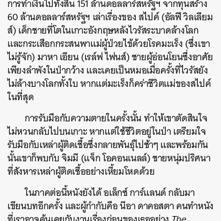
การทำเงินไปทั้งสิ้น 151 ล้านดอลลาร์สหรัฐฯ จากทุนสร้าง
60 ล้านดอลลาร์สหรัฐฯ เล่าเรื่องของ สไปค์ (อัลฟี วิลเลียม
ส์) เด็กชายที่โตในเกาะอังกฤษหลังไวรัสระบาดล้างโลก
และกระเสือกกระสนพาแม่ผู้ป่วยไข้ด้วยโรคมะเร็ง​ (ซึ่งเขา
ไม่รู้จัก) มาหา เอียน (เรล์ฟ ไฟนส์) ชายผู้อ่อนโยนซึ่งอาศัย
เพียงลำพังในป่ากว้าง และเคยเป็นหมอเมื่อครั้งที่ไวรัสยัง
ไม่ล้างบางโลกทั้งใบ หากแต่มะเร็งก็คร่าชีวิตแม่ของสไปค์
ในที่สุด
การรับมือกับความตายในครั้งนั้น ทำให้เขาตัดสินใจ
ไม่หวนกลับไปบนเกาะ หากแต่ใช้ชีวิตอยู่ในป่า เตรียมใจ
รับมือกับเหล่าผู้ติดเชื้อซึ่งกลายพันธุ์ไปช้าๆ และพร้อมกัน
นั้นเขาก็พบกับ จิมมี (แจ็ก โอคอนเนลล์) ชายหนุ่มปริศนา
ที่สังหารเหล่าผู้ติดเชื้ออย่างเหี้ยมโหดด้วย
ในภาคต่อนี้หนังยังได้ อเล็กซ์ การ์แลนด์ กลับมา
เขียนบทอีกครั้ง และผู้กำกับคือ นีอา ดาคอสตา คนทำหนัง
ที่เราอาจคุ้นเคยกับงานเรื่องก่อนของเธออย่าง
The