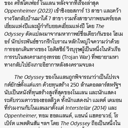
ของ คริสโตเฟอร์ โนแลน หลังจากที่เรื่องล่าสุด
Oppenheimer (2023)
เข้าชิงออสการ์ 13 สาขา และคว้า
รางวัลกลับบ้านมาได้ 7 สาขา รวมทั้งสาขาภาพยนตร์ยอด
เยี่ยมแห่งปีและผู้กำกับยอดเยี่ยมแห่งปี โดย
The
Odyssey
ดัดแปลงมาจากมหากาพย์ชื่อเดียวกันของ โฮเม
อร์ นักประพันธ์ชาวกรีกโบราณ
หลักใหญ่ใจความ
ว่าด้วย
การออกเดินทางของ โอดิสซีย์ วีรบุรุษผู้เป็นหนึ่งในหัวเรือ
การรบในสงครามกรุงทรอย (Trojan War) ที่พยายามหา
ทางกลับไปยังเกาะอิธากาหลังสงครามจบลง
The Odyssey
ของโนแลนถูกพิจารณาว่าเป็นโปรเจ
กต์ยักษ์ตั้งแต่แรก ด้วยทุนสร้าง 250 ล้านดอลลาร์สหรัฐฯ
นับเป็นหนังที่ทุนสร้างสูงที่สุดของโนแลน และนักแสดง
ระดับรวมดาวของฮอลลีวูด ทั้งนักแสดงนำ แมตต์ เดมอน
ที่ร่วมงานกับโนแลนมาตั้งแต่
Interstellar (2014)
และ
Oppenheimer
, ทอม ฮอลแลนด์, แอนน์ แฮตธาเวย์, โร
เบิร์ต แพตตินสัน ฯลฯ โดย
The Odyssey
ถือเป็นหนึ่งใน