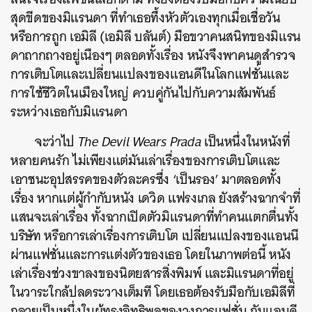
สุดขีดของมิแรนดา ที่ทำเธอทึ้งหัวตัวเองทุกเมื่อเชื่อวัน
หรือการถูก เอมิลี (เอมิลี บลันต์) มือขวาคนสนิทของมิแรน
ดาถากถางอยู่เนืองๆ ตลอดทั้งเรื่อง หนังจึงพาคนดูสำรวจ
การเติบโตและเปลี่ยนแปลงของแอนดีในโลกแฟชั่นและ
การใช้ชีวิตในเมืองใหญ่ ควบคู่กันไปกับความสัมพันธ์
ค้นหา
ระหว่างเธอกับมิแรนดา
SHARE
TWEET
LINE
EMAIL
จะว่าไป
The Devil Wears Prada
เป็นหนึ่งในหนังที่
หลายคนรัก ไม่เพียงแต่มันเล่าเรื่องของการเติบโตและ
เอาชนะอุปสรรคของตัวละครซึ่ง ‘เป็นรอง’ มาตลอดทั้ง
เรื่อง หากแต่ผู้กำกับหนัง เดวิด แฟรงเกล ยังสร้างฉากจำที่
แสนจะเล่าเรื่อง ทั้งฉากเปิดตัวมิแรนดาที่ทำคนแตกตื่นทั้ง
บริษัท หรือการเล่าเรื่องการเติบโต เปลี่ยนแปลงของแอนนี
ผ่านแฟชั่นและการแต่งตัวของเธอ โดยในภาพต่อนี้ หนัง
เล่าเรื่องช่วงขาลงของนิตยสารสิ่งพิมพ์ และมิแรนดาที่อยู่
ในวาระใกล้ปลดระวางเต็มที โดยเธอต้องรับมือกับเอมิลีที่
กลายเป็นหนึ่งในผู้ทรงอิทธิพลของวงการแฟชั่น กับแอนดี