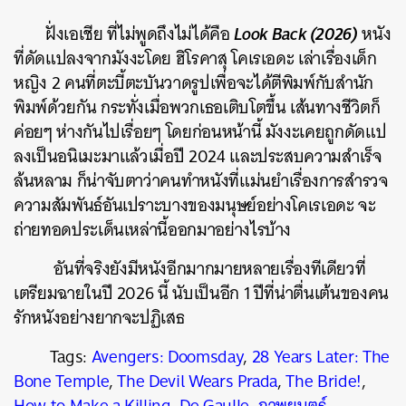
Look Back (2026)
ฝั่งเอเชีย ที่ไม่พูดถึงไม่ได้คือ
หนัง
ที่ดัดแปลงจากมังงะโดย ฮิโรคาสุ โคเรเอดะ เล่าเรื่องเด็ก
หญิง 2 คนที่ตะบี้ตะบันวาดรูปเพื่อจะได้ตีพิมพ์กับสำนัก
พิมพ์ด้วยกัน กระทั่งเมื่อพวกเธอเติบโตขึ้น เส้นทางชีวิตก็
ค่อยๆ ห่างกันไปเรื่อยๆ โดยก่อนหน้านี้ มังงะเคยถูกดัดแป
ลงเป็นอนิเมะมาแล้วเมื่อปี 2024 และประสบความสำเร็จ
ล้นหลาม ก็น่าจับตาว่าคนทำหนังที่แม่นยำเรื่องการสำรวจ
ความสัมพันธ์อันเปราะบางของมนุษย์อย่างโคเรเอดะ จะ
ถ่ายทอดประเด็นเหล่านี้ออกมาอย่างไรบ้าง
อันที่จริงยังมีหนังอีกมากมายหลายเรื่องทีเดียวที่
เตรียมฉายในปี 2026 นี้ นับเป็นอีก 1 ปีที่น่าตื่นเต้นของคน
รักหนังอย่างยากจะปฏิเสธ
Tags:
Avengers: Doomsday
,
28 Years Later: The
Bone Temple
,
The Devil Wears Prada
,
The Bride!
,
How to Make a Killing
,
De Gaulle
,
ภาพยนตร์
,