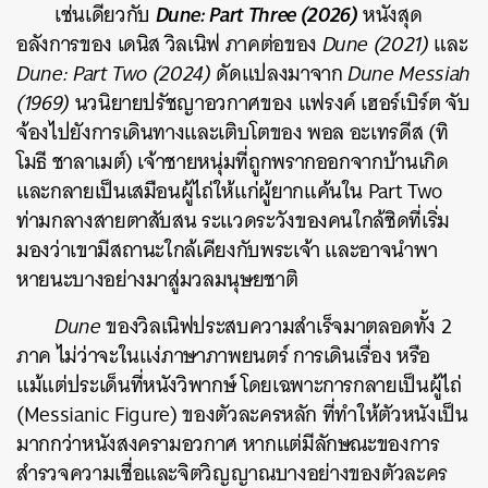
Dune: Part Three (2026)
เช่นเดียวกับ
หนังสุด
อลังการของ เดนิส วิลเนิฟ ภาคต่อของ
Dune (2021)
และ
Dune: Part Two (2024)
ดัดแปลงมาจาก
Dune Messiah
(1969)
นวนิยายปรัชญาอวกาศของ แฟรงค์ เฮอร์เบิร์ต จับ
จ้องไปยังการเดินทางและเติบโตของ พอล อะเทรดีส (ทิ
โมธี ชาลาเมต์) เจ้าชายหนุ่มที่ถูกพรากออกจากบ้านเกิด
และกลายเป็นเสมือนผู้ไถ่ให้แก่ผู้ยากแค้นใน Part Two
ท่ามกลางสายตาสับสน ระแวดระวังของคนใกล้ชิดที่เริ่ม
มองว่าเขามีสถานะใกล้เคียงกับพระเจ้า และอาจนำพา
หายนะบางอย่างมาสู่มวลมนุษยชาติ
Dune
ของวิลเนิฟประสบความสำเร็จมาตลอดทั้ง 2
ภาค ไม่ว่าจะในแง่ภาษาภาพยนตร์ การเดินเรื่อง หรือ
แม้แต่ประเด็นที่หนังวิพากษ์ โดยเฉพาะการกลายเป็นผู้ไถ่
(Messianic Figure) ของตัวละครหลัก ที่ทำให้ตัวหนังเป็น
มากกว่าหนังสงครามอวกาศ หากแต่มีลักษณะของการ
สำรวจความเชื่อและจิตวิญญาณบางอย่างของตัวละคร