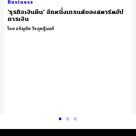
Business
​‘ธุรกิจเงินคืน’ อีกหนึ่งเทรนด์ของสตาร์ตอัป
การเงิน
โดย อริญชัย วีรดุษฎีนนท์