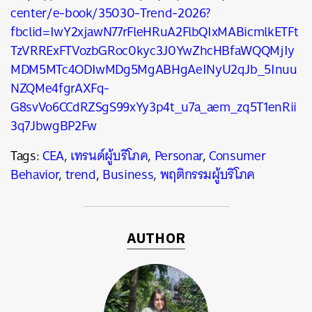
center/e-book/35030-Trend-2026?
fbclid=IwY2xjawN77rFleHRuA2FlbQIxMABicmlkETFt
TzVRRExFTVozbGRoc0kyc3J0YwZhcHBfaWQQMjIy
MDM5MTc4ODIwMDg5MgABHgAeINyU2qJb_5Inuu
NZQMe4fgrAXFq-
G8svVo6CCdRZSgS99xYy3p4t_u7a_aem_zq5T1enRii
3q7JbwgBP2Fw
Tags:
CEA
,
เทรนด์ผู้บริโภค
,
Personar
,
Consumer
Behavior
,
trend
,
Business
,
พฤติกรรมผู้บริโภค
AUTHOR