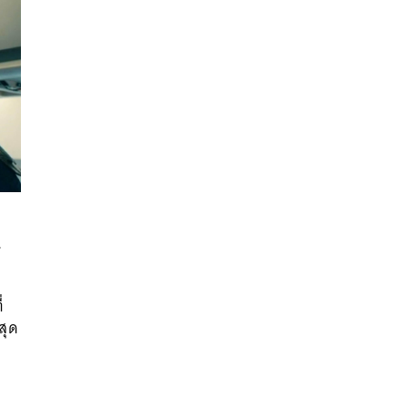
นหา
SHARE
TWEET
LINE
EMAIL
่
สุด