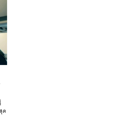
นหา
SHARE
TWEET
LINE
EMAIL
่
สุด