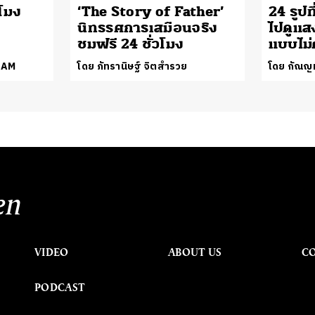
วโมง
‘The Story of Father’
24 รูป
นิทรรศการเสมือนจริง
ไปดูแส
ชมฟรี 24 ชั่วโมง
แบบไม่
EAM
โดย ภัทรานิษฐ์ จิตสำรวย
โดย กัณญม
en
VIDEO
ABOUT US
C
PODCAST