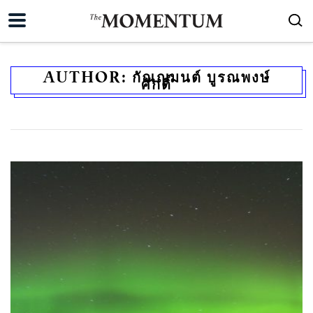
AUTHOR:
กัณญมนต์ บูรณพงษ์
ศักดิ์