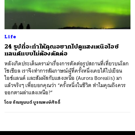
ค้นหา
SHARE
TWEET
LINE
EMAIL
Life
24 รูปที่จะทำให้คุณอยากไปดูแสงเหนือไอซ์
แลนด์แบบไม่ต้องตัดต่อ
หลังเกิดประเด็นดราม่าเรื่องการตัดต่อรูปสถานที่เที่ยวบนโลก
โซเชียล เราจึงทำการสัมภาษณ์ผู้ที่ครั้งหนึ่งเคยได้ไปเยือน
ไอซ์แลนด์ และสัมผัสกับแสงเหนือ (Aurora Borealis) มา
แล้วจริงๆ เพื่อบอกคุณว่า “ครั้งหนึ่งในชีวิต ทำไมคุณถึงควร
ออกตามล่าแสงเหนือ?”
โดย
กัณญมนต์ บูรณพงษ์ศักดิ์