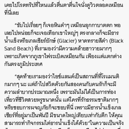
เคยไปโรดทริปที่ไหนแล้วตื่นตาตื่นใจนั่งดูวิวตลอดเหมือน
ที่นี่เลย
“ขับไปเรื่อยๆ ก็เจอหินดำๆ เหมือนอุกกาบาตตก พอ
เลยไปหน่อยก็จะเจอเทือกเขาใหญ่ๆ ตรงกลางก็จะมีธาร
น้ำแข็งหรือเกลเซียร์ยักษ์ (Glacier) หาดทรายสีดำ (Black
Sand Beach) ที่เรามองว่ามีความคล้ายฮาวายมากๆ
เพราะเกิดจากภูเขาไฟระเบิดเหมือนกัน เพียงแต่แตกต่าง
กันตรงภูมิประเทศ
“สุดท้ายเรามองว่าไอซ์แลนด์เป็นสถานที่ที่โรแมนติ
กมากๆ นะ แต่ถ้าไปสวีตด้วยกันสองคนกับคนรักก็จะมี
ความลำบากประมาณหนึ่ง เพราะมันไม่ได้เป็นการท่อง
เที่ยวที่ชีวิตสวยหรูขนาดนั้น แต่ใครที่รักธรรมชาติมากๆ
หรือชอบการผจญภัยก็จะชอบที่นี่ เพราะมีธารน้ำแข็งเกล
เซียร์ที่อยู่มาเป็นพันปี มีขนาดใหญ่เทียบเท่ากับตึก ให้คุณ
สามารถทำกิจกรรมไต่ธารน้ำแข็งได้ด้วย“ในความเป็นจริง