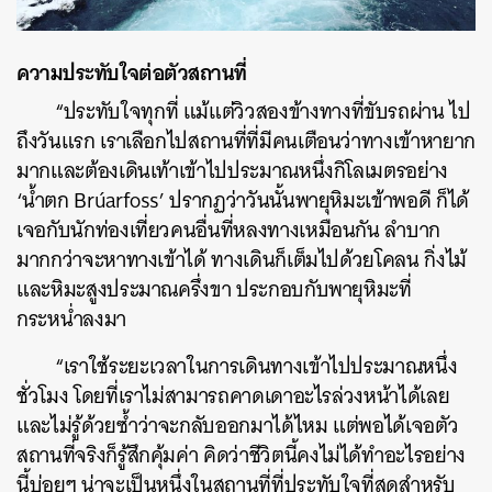
ความประทับใจต่อตัวสถานที่
“ประทับใจทุกที่ แม้แต่วิวสองข้างทางที่ขับรถผ่าน ไป
ถึงวันแรก เราเลือกไปสถานที่ที่มีคนเตือนว่าทางเข้าหายาก
มากและต้องเดินเท้าเข้าไปประมาณหนึ่งกิโลเมตรอย่าง
‘น้ำตก Brúarfoss’ ปรากฏว่าวันนั้นพายุหิมะเข้าพอดี ก็ได้
เจอกับนักท่องเที่ยวคนอื่นที่หลงทางเหมือนกัน ลำบาก
มากกว่าจะหาทางเข้าได้ ทางเดินก็เต็มไปด้วยโคลน กิ่งไม้
และหิมะสูงประมาณครึ่งขา ประกอบกับพายุหิมะที่
กระหน่ำลงมา
“เราใช้ระยะเวลาในการเดินทางเข้าไปประมาณหนึ่ง
ชั่วโมง โดยที่เราไม่สามารถคาดเดาอะไรล่วงหน้าได้เลย
และไม่รู้ด้วยซ้ำว่าจะกลับออกมาได้ไหม แต่พอได้เจอตัว
สถานที่จริงก็รู้สึกคุ้มค่า คิดว่าชีวิตนี้คงไม่ได้ทำอะไรอย่าง
นี้บ่อยๆ น่าจะเป็นหนึ่งในสถานที่ที่ประทับใจที่สุดสำหรับ