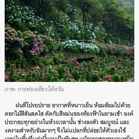
ภาพ: การท่องเที่ยวไต้หวัน
ฝนที่โปรยปราย อากาศที่หนาวเย็น ห้อมล้อมไปด้วย
ดอกไม้สีสันสดใส ตัดกับสีหม่นของท้องฟ้าในยามเช้า องค์
ประกอบทุกอย่างในห้วงเวลานั้น ช่างลงตัว สมบูรณ์ และ
งดงามสำหรับฉันมากๆ จึงไม่แปลกที่ปล่อยให้ตัวเองใช้
เวลาในพื้นที่แห่งนี้นานเป็นพิเศษ แม้อากาศจะหนาวเหน็บ