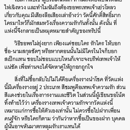
ไห่เฉิงหวง และทำไมฉันถึงต้องขอพรเทพเจ้าเย่วโหลว
เกี่ยวกับคุณ มีเสียงลือเสียงเล่าอ้างว่า วัดนี้ศักดิ์สิทธิ์มาก
ใครมาไหว้ก็มักสมหวังเรื่องความรักกันทั้งนั้น ดังนั้น ที่
แห่งนี้จึงกลายเป็นหมุดหมายสำคัญของทริปนี้
วิธีขอพรไม่ยุ่งยาก เพียงแค่ชอบใคร รักใคร ให้บอก
ชื่อ-นามสกุลชัดๆ หรือหากตอนนั้นไม่มีใครในใจก็บอก
สเป็กแทน ชอบไม่ชอบแบบไหนก็เจาะจงบรีฟเทพเจ้าให้
แน่ชัด เพื่อท่านจะได้จัดหาคู่ให้ถูกอกถูกใจ
สิ่งที่ไม่ซื้อกลับไปไม่ได้คือเครื่องรางนำโชค ที่วัดแห่ง
นี้มีเครื่องรางอยู่ 2 ประเภท สีชมพูคือเทพเจ้าความรัก ส่วน
สีแดงช่วยในเรื่องการงานและชีวิต ในส่วนนี้ผู้เขียนขอโน้ต
ทิ้งท้ายไว้ว่า เครื่องรางเทพเจ้าความรักจากวัดแห่งนี้
เหมาะแก่การซื้อให้ตัวเองเท่านั้น ไม่ควรซื้อไปฝากเพื่อน
คนรู้จัก หรือใครก็ตาม ว่ากันว่าหากซื้อเป็นของฝาก บุคคล
ผู้นั้นอาจหันมาตกหลุมรักเราแทนได้