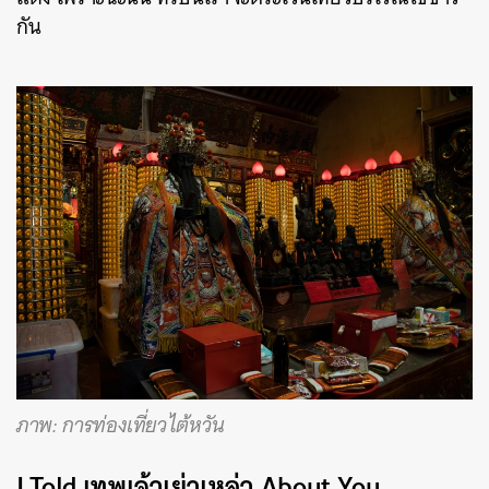
กัน
ภาพ: การท่องเที่ยวไต้หวัน
I Told เทพเจ้าเย่วเหล่า About You