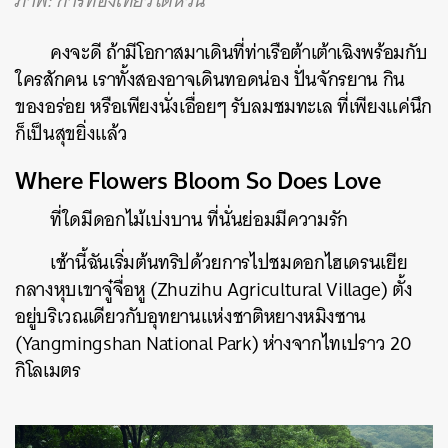
ภาพ: การท่องเที่ยวไต้หวัน
คงจะดี ถ้ามีโอกาสมาเดินที่ท่าเรือต้าเต้าเฉิงพร้อมกับ
ใครสักคน เราทั้งสองอาจเดินทอดน่อง ปั่นจักรยาน กิน
ของอร่อย หรือเพียงนั่งเอื่อยๆ รับลมชมทะเล ที่เพียงแค่นึก
ก็เป็นสุขยิ่งแล้ว
Where Flowers Bloom So Does Love
ที่ใดมีดอกไม้เบ่งบาน ที่นั่นย่อมมีความรัก
เช้านี้ฉันเริ่มต้นทริปด้วยการไปชมดอกไฮเดรนเยีย
กลางหุบเขาจู๋จื่อหู (
Zhuzihu Agricultural Village) ตั้ง
อยู่บริเวณเดียวกับอุทยานแห่งชาติหยางหมิงซาน
ค้นหา
(Yangmingshan National Park) ห่างจากไทเปราว 20
SHARE
TWEET
LINE
EMAIL
กิโลเมตร