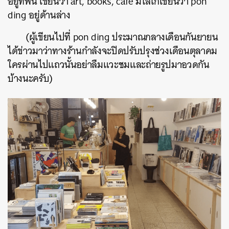
อยู่ที่พื้น เขียนว่า art, books, café มีโลโก้เขียนว่า pon
ค้นหา
ding อยู่ด้านล่าง
SHARE
TWEET
LINE
EMAIL
(ผู้เขียนไปที่ pon ding ประมาณกลางเดือนกันยายน
ได้ข่าวมาว่าทางร้านกำลังจะปิดปรับปรุงช่วงเดือนตุลาคม
ใครผ่านไปแถวนั้นอย่าลืมแวะชมและถ่ายรูปมาอวดกัน
บ้างนะครับ)