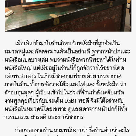
เมื่อเดินเข้ามาในร้านก็พบกับหนังสือที่ถูกจัดเป็น
หมวดหมู่และคัดสรรมาแล้วเป็นอย่างดี ดูจากหน้าปกและ
หนังสือแปลบางเล่ม พบว่าหนังสือพวกนี้พอหาได้ในร้าน
หนังสือใหญ่ แต่เมื่ออยู่ในร้านนี้ก็ถูกจัดวางไว้อย่างโดด
เด่นพอสมควร ในร้านมีชา-กาแฟขายด้วย บรรยากาศ
ภายในร้าน ทั้งการจัดวางโต๊ะ แสงไฟ และชั้นหนังสือ น่า
รักอบอุ่นสุดๆ ผู้เขียนเข้าไปในช่วงที่ร้านกำลังเตรียมจัด
งานพูดคุยเกี่ยวกับประเด็น LGBT พอดี จึงมีโต๊ะสำหรับ
หนังสือในหมวดนี้โดยเฉพาะ ดูและเดาจากหน้าปกก็มีทั้ง
วรรณกรรม สารคดี และงานวิชาการ
ก่อนออกจากร้าน ถามพนักงานว่าชื่อร้านอ่านว่าอะไร