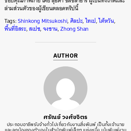
ขอบคุณภาพถ่าย โดย สุธิดา ชลชลาธาร ผู้เป็นทั้งไกด์และ
ล่ามส่วนตัวของผู้เขียนตลอดทริปนี้
Tags:
Shinkong Mitsukoshi
,
ศิลปะ
,
ไทเป
,
ไต้หวัน
,
พื้นที่อิสระ
,
สเปซ
,
จงซาน
,
Zhong Shan
AUTHOR
ศรัณย์ วงศ์ขจิตร
ประกอบอาชีพรับจ้างทั่วไปเกี่ยวกับงานสิ่งพิมพ์ เป็นทั้งเจ้านาย
และลูกน้องของตัวเองในสำนักพิมพ์เล็กๆ แห่งหนึ่ง เน้นพิมพ์งาน