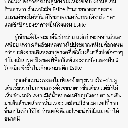
ปีกหนึ่งของอาคารเป็นศูนย์รวมแหล่งช็อปปิ้งงานดีไซน์
ร้านอาหาร ร้านหนังสือ Eslite ร้านขายชาหลากหลาย
แบรนด์ของไต้หวัน มีโรงภาพยนตร์ฉายหนังอาร์ต ฯลฯ
และอีกปีกของอาคารเป็นโรงแรม Eslite
ผู้เขียนตั้งใจจะมาที่นี่ช่วงบ่าย แต่กว่าจะเจอก็เล่นเอา
เหนื่อย เพราะเดินอ้อมหลงทางไปประมาณหนึ่งบล็อกถนน
กว่าๆ หลังจากเดินหลงอยู่ราวครึ่งชั่วโมงก็มาถึงปาร์กราวๆ
4 โมงเย็น เวลาปิดของพิพิธภัณฑ์และงานจัดแสดงคือ 6
โมงเย็น จึงขึ้นไปเดินเล่นบนตึก Eslite
จากด้านบน มองลงไปเห็นคล้ายๆ สวน เมื่อลงไปดู
เดินเลี้ยววนไปมาจนกระทั่งเจออาคารชั้นเดียว แต่ยังไม่
เห็นด้านหน้า เพราะมีตู้น้ำหยอดเหรียญบังสายตา พอเดิน
มาเห็นด้านหน้าเท่านั้นแหละ เหมือนมีลำแสงแฮปปี้วาบ
ขึ้นมาในหัว โอ้โฮ! ร้านหนังสืออะไรจะน่ารักโรแมนติกได้
ขนาดนี้