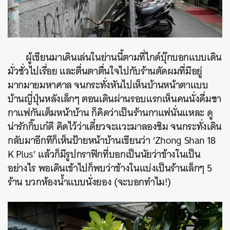
ผู้เขียนมาเดินเล่นในย่านนี้ตามที่ไกด์บุ๊กบอกแบบเดิน
มั่วซั่วไปเรื่อย และตื่นตาตื่นใจไปกับร้านตัดผมที่มีอยู่
มากมายมหาศาล จนกระทั่งหันไปเห็นบ้านหน้าตาแบบ
บ้านญี่ปุ่นหลังเล็กๆ ตอนเดินผ่านรอบแรกเห็นคนนั่งดื่มชา
กาแฟกันเต็มหน้าบ้าน ก็คิดว่าเป็นร้านกาแฟนั่นแหละ ดู
น่ารักกิ๊บเก๋ดี คิดไว้ว่าเดี๋ยวจะแวะมาลองชิม จนกระทั่งเดิน
กลับมาอีกทีก็เห็นป้ายหน้าบ้านเขียนว่า ‘Zhong Shan 18
K Plus’ แล้วก็มีรูปกราฟิกที่บอกเป็นนัยว่าข้างในเป็น
อย่างไร พอเดินเข้าไปก็พบว่าข้างในแบ่งเป็นร้านเล็กๆ 5
ร้าน บวกห้องน้ำแบบนั่งยอง (จะบอกทำไม!)