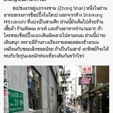
สเปซแรกอยู่แถวจงชาน (Zhong Shan) หนึ่งในย่าน
อารยธรรมการช็อปปิ้งในไทเป นอกจากห้าง Shinkong
Mitsukoshi ที่แบ่งเป็นสามตึก ย่านนี้ยังเต็มไปด้วยร้าน
เสื้อผ้า ร้านตัดผม คาเฟ่ และร้านอาหารจำนวนมาก ถ้า
ใครชอบช็อปปิ้งแนวเดินลัดเลาะไปตามถนน ย่านนี้น่าจะ
เดินสนุก เพราะมีร้านรวงเรียงรายตลอดสองข้างถนน
เหมือนกับซอยเล็กซอยน้อย ถ้าเป็นวันเสาร์-อาทิตย์ก็จะได้
พบกับวัยรุ่นและนักท่องเที่ยวเดินกันขวักไขว่