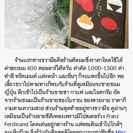
ร้านแรกทางขวามือคือร้านตัดผมซึ่งราคาโหดใช้ได้
ค่าสระผม 400 ดอลลาร์ไต้หวัน ค่าตัด 1,000-1,500 ค่า
ทำสี ทรีตเมนต์ แต่งหน้า และอื่นๆ ก็จะแพงขึ้นไปอีก พอ
เลี้ยวขวาไปตามทางก็พบกับร้านที่ดูเหมือนจะขายขนม
ญี่ปุ่น ลึกเข้าไปเป็นร้านขายชา กาแฟ และไอศกรีม ถัด
จากร้านขนมเป็นร้านขายของโบราณ ของสวยงาม ราคาก็
งามตามความสวย ส่วนร้านสุดท้ายอยู่ทางขวามือ ดูผ่านๆ
เหมือนเป็นร้านขายซีดีเพลงเพราะมีโปสเตอร์วง Franz
Ferdinand โดดเด่นอยู่กลางร้าน แต่พอเดินเข้าไปใกล้ๆ
จนเห็นป้าย จึงรู้ว่ามันคือสตูดิโอออกแบบกราฟิกชื่อ
Misc