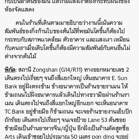
กับเป็นลำต้นของมัน แล้วก็มีแสงเงาส่องกระทบผนังของ
ห้องจัดแสดง
คนในร้านที่เดินตามมาอธิบายว่างานนี้เน้นความ
สัมพันธ์ของกิ่งก้านใบของต้นไม้ที่พอมันโตขึ้นก็ต้องไป
กระทบกับสภาพแวดล้อม ตัวอาคาร และแสงเงา เหมือน
กับคนเราเมื่อเติบโตขึ้นก็ต้องมีความสัมพันธ์กับคนอื่นไม่
ต่างจากต้นไม้
พิกัด
: สถานี Zongshan (G14/R11) ทางออกหมายเลข 2
เดินตรงไปเรื่อยๆ จนถึงสี่แยกใหญ่ เห็นธนาคาร E. Sun
Bank อยู่ฝั่งตรงข้าม ข้างธนาคารเป็นร้านขายราเมน ให้
ข้ามถนนไปฝั่งธนาคารแล้วเดินไปทางขวามือผ่านร้านรา
เมน เดินตรงไปจนถึงสี่แยกใหญ่อีกแยก จะเห็นธนาคาร
TC Bank อยู่ซ้ายมือ ก็ข้ามถนน จะเจอร้านขายงานเย็บปัก
ถักร้อย เดินตรงไปเรื่อยๆ จนเจอป้าย Lane 53 ต้นซอย
ซ้ายมือเป็นร้านอาหารจีน/ญี่ปุ่น อีกฝั่งเป็นร้านตัดสูทชื่อ
Arts เดินเข้าซอยไปประมาณ 50 เมตร pon ding จะอยู่