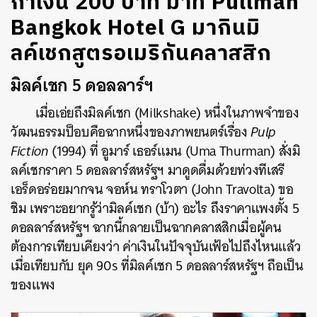
กำเงิน 200 บาท มาที่ Pullman
Bangkok Hotel G มากินมิ
ลค์เชกสูตรอเมริกันคลาสสิก
มิลค์เชก 5 ดอลลาร์ฯ
เมื่อเอ่ยถึงมิลค์เชก (Milkshake) หนึ่งในภาพจำของ
วัฒนธรรมป็อบคือฉากหนึ่งของภาพยนตร์เรื่อง
Pulp
Fictio
n
(1994) ที่ อูมาร์ เธอร์แมน (Uma Thurman) สั่งมิ
ลค์เช
กราคา 5 ดอลลาร์สหรัฐฯ มาดูดดื่มด้วยท่วงทีเสรี
เอร็ดอร่อยมากจน จอห์น ทราโวตา (John Travolta) ขอ
ชิม เพราะอยากรู้ว่ามิลค์เชก (บ้า) อะไร ถึงราคาแพงตั้ง 5
ดอลลาร์สหรัฐฯ ฉากนี้กลายเป็นฉากคลาสสิกเมื่อผู้คน
ต้องการเทียบเคียงว่า ค่าเงินในปัจจุบันเฟ้อไปถึงไหนแล้ว
เมื่อเทียบกับ ยุค 90s ที่มิลค์เชก 5 ดอลลาร์สหรัฐฯ ถือเป็น
ของแพง