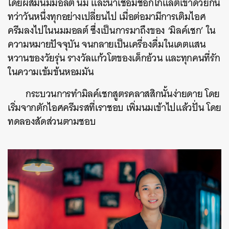
โดยผสมนมมอลต์ นม และน้ำเชื่อมช็อกโกแลตเข้าด้วยกัน
ทว่าวันหนึ่งทุกอย่างเปลี่ยนไป เมื่อต่อมามีการเติมไอศ
ครีมลงไปในนมมอลต์ ซึ่งเป็นการมาถึงของ ‘มิลค์เชก’ ใน
ความหมายปัจจุบัน
จนกลายเป็น
เครื่องดื่มในเดตแสน
หวานของวัยรุ่น
รางวัลแก้วโตของเด็กอ้วน และทุกคนที่รัก
ในความเข้มข้นหอมมัน
กระบวนการทำมิลค์เชกสูตรคลาสสิกนั้นง่ายดาย โดย
เริ่มจากตักไอศครีมรสที่เราชอบ เพิ่มนมเข้าไปแล้วปั่น โดย
ทดลองสัดส่วนตามชอบ