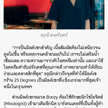
อรุณี สงครินทร์
“การปั่นมิลค์เชกสำคัญ เนื้อสัมผัสต้องไม่เหนียวจน
ดูดไม่ขึ้น หรือเหลวจนคล้ายนมเกินไป เราจะไม่เสริมน้ำ
เชื่อมเลย ความหวานมาจากตัวไอศครีมเท่านั้น และเราใช้
ไอศครีมตำรับฝรั่งเศสที่คุณภาพดี เราพยายามทำให้เรียบ
ง่ายและคลาสสิกที่สุด” อรุณีกล่าวถึงจุดที่ทำให้มิลค์เช
กร้าน 25 Degrees เป็นมิลค์เชกที่แข็งแกร่งมากที่สุดเจ้า
หนึ่งในกรุงเทพฯ
ส่วนมิลค์เชกหมวด Boozy ต้องใช้ทักษะมิกโซโลจิตส์
(Mixologist) เข้ามาเติมอีกนิด บาร์เทนเดอร์ที่เป็นทั้งผู้ทำ