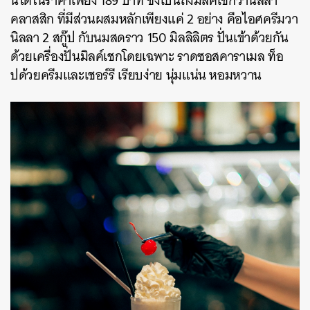
นี้ได้ในราคาเพียง 189 บาท ซึ่งเป็นถึงมิลค์เชกวานิลลา
คลาสสิก ที่มีส่วนผสมหลักเพียงแค่ 2 อย่าง คือไอศครีมวา
นิลลา 2 สกู๊ป กับนมสดราว 150 มิลลิลิตร ปั่นเข้าด้วยกัน
ด้วยเครื่องปั่นมิลค์เชกโดยเฉพาะ ราดซอสคาราเมล ท็อ
ปด้วยครีมและเชอร์รี เรียบง่าย นุ่มแน่น หอมหวาน