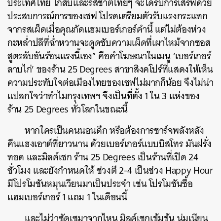
ประเทศไทย ไก่สับและรสชาติไทยๆ จะได้รับการเสิร์ฟด้วย
ประสบการณ์การของเชฟ โปรดเตรียมตัวรับแรงกระแทก
จากรสเผ็ดเมื่อคุณกัดแฮมเบอร์เกอร์คำนี้ แต่ไม่ต้องห่วง
กะหล่ำปลีที่ฉ่ำหวานจะดูดซับความเผ็ดที่เผาไหม้จากซอส
สูตรลับอันร้อนแรงนี้เอง” คือคำโฆษณาในเมนู ‘เบอร์เกอร์
ลาบไก่’ ของร้าน 25 Degre
es สาขาสิงคโปร์ที่แส
ดงให้เห็น
ความประทับใจต่อเมืองไทยของเชฟไม่มากก็น้อย จึงไม่น่า
แปลกใจว่าทำไมกรุงเทพฯ จึงเป็นที่ตั้ง 1 ใน 3 แห่งของ
ร้าน 25 Degrees ทั่วโลกในขณะนี้
หากใครเป็นคนนอนดึก หรือต้องการชาร์จพลังหลัง
คืนแฮงเอาต์ที่ยาวนาน ด้วยเบอร์เกอร์แบบบิสโทร มันฝรั่ง
ทอด และมิลค์เชก ร้าน 25 Degrees เป็นร้านที่เปิด 24
ชั่วโมง และยังกำหนดให้ ช่วงตี 2-4 เป็นช่วง Happy Hour
มีโปรโมชันหมุนเวียนมาเป็นประจำ เช่น โปรโมชันซื้อ
แฮมเบอร์เกอร์ 1 แถม 1 ในเดือนนี้
และไม่ว่าซัดเซมาจากไหน มิลค์เชกเข้มข้น นุ่มเนียน