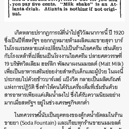
เกิดหลายปรากฏการณ์ที่นำไปสู่วิวัฒนาการนี้ ปี 1920
ซึ่งเป็นปีที่สหรัฐฯ ออกกฎหมายห้ามผลิตและขายสุรา บาร์
ในโรงแรมหลายแห่งเปลี่ยนไปเป็นร้านไอศครีม เช่นเดียว
กับโรงเหล้าที่เปลี่ยนเป็นโรงงานไอศครีม ปลายศตวรรษที่
19 บริษัทวิลเลียม ฮอร์ลิก พัฒนาผงนมมอลต์ (Malt Milk)
เพื่อเป็นอาหารเสริมย่อยง่ายสำหรับเด็กและผู้ป่วย ในผงนี้
ประกอบไปด้วยข้าวบาร์เลย์ แป้งวีต กลายเป็นผลิตภัณฑ์
แห่งการปฏิวัติ ซึ่งทำให้คนได้รับเครื่องดื่มที่เข้มข้นด้วย
สารอาหารเพียงแค่เติมน้ำลงไป ซึ่งได้รับความนิยมอย่าง
มากเมื่อสหรัฐฯ อยู่ในช่วงเศรษฐกิจตกต่ำ
ในทศวรรษนี้นับเป็นยุคทองของตู้กดน้ำอัดลมในร้าน
ขายยา (Soda Fountain) และเกือบทุกร้านขายนมมอลต์