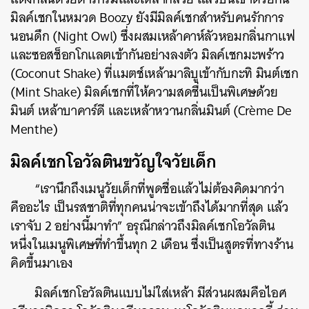
มิลค์เชกในหมวด Boozy ยังมีมิลค์เชกสำหรับคนรักการ
นอนดึก (Night Owl) ซึ่งผสมเหล้าคาห์ลัวหอมกลิ่นกาแฟ
และซอสช็อกโกแลตเข้ากันอย่างลงตัว มิลค์เชกมะพร้าว
(Coconut Shake) ที่แมตช์เหล้ามาลิบูเข้ากับกะทิ มินต์เชก
(Mint Shake) มิลค์เชกที่ให้ความสดชื่นเป็นพิเศษด้วย
มิน
ต์ เหล้าบาคาร์ดี และเหล้าหวานกลิ่นมินต์ (Crème De
Menthe)
มิลค์เชกโอวัลตินขวัญใจวัยเด็ก
“เรานึกถึงเมนูวัยเด็กที่พูดชื่อแล้วไม่ต้องคิดมากว่า
คืออะไร เป็นรสชาติที่ทุกคนน่าจะเข้าถึงได้มากที่สุด แล้ว
เราจับ 2 อย่างนี้มาทำ” อรุณีกล่าวถึงมิลค์เชกโอวัลติน
หนึ่งในเมนูพิเศษที่ทำขึ้นทุก 2 เดือน ซึ่งเป็นสูตรที่ทางร้าน
คิดขึ้นมาเอง
มิลค์เชกโอวัลตินแบบไม่ใส่เหล้า มีส่วนผสมคือไอศ