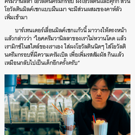
ครีมวานิลลา โอวัลตินครีมกรอบ ผงโอวัลตินและคุกกี้ ส่วน
โอวัลตินมิลค์เชกแบบมึนเมา จะมีส่วนผสมของคาห์ลัว
เพิ่มเข้ามา
บาร์เทนเดอร์เลื่อนมิลค์เชกแก้วนี้ มาวางให้ตรงหน้า
แล้วกล่าวว่า “ไอศครีมวานิลลาของเราไม่หวานโดด แล้ว
เรามิกซ์ในสไตล์ของเราเอง ใส่ผงโอวัลตินนิดๆ ใส่โอวัลติ
นครีมกรอบที่มีความครัมเบิล เพื่อเพิ่มรสสัมผัส กินแล้ว
เหมือนกลับไปเป็นเด็กอีกครั้งครับ”