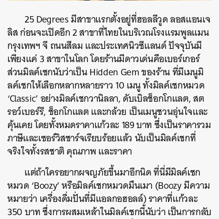
25 Degrees มีสาขาแรกตั้งอยู่ที่ฮอลลีวูด ลอสแอนเจ
ลิส ก่อนจะเปิดอีก 2 สาขาที่ไทยในบริเวณโรงแรมพูลแมน
กรุงเทพฯ
จี
ถนนสีลม และประเทศนิวซีแลนด์ ปัจจุบันมี
เพียงแค่ 3 สาขาในโลก โดยร้านมีดาวเด่นคือเบอร์เกอร์
ส่วนมิลค์เชกนับว่าเป็น Hidden Gem ของร้าน ที่มีเมนูมิ
ลค์เชกให้เลือกหลากหลายราว 10 เมนู ทั้งมิลค์เชกหมวด
‘Classic’ อย่างมิลค์เชกวานิลลา, ดับเบิลช็อกโกแลต, สต
รอว์เบอร์รี, ช็อกโกแลต และกล้วย เป็นเมนูชวนอุ่นใจและ
คุ้นเคย โดยทั้งหมดราคาแก้วละ 189 บาท ซึ่งเป็นราคารวม
ภาษีและเซอร์วิสชาร์จเรียบร้อยแล้ว นับเป็นมิลค์เชกที่
จริงใจทั้งรสชาติ คุณภาพ และราคา
แต่ถ้าใครอยากผจญภัยขึ้นมาอีกนิด ที่นี่มีมิลค์เชก
หมวด ‘Boozy’ หรือมิลค์เชกหมวดมึนเมา (Boozy มีความ
หมายว่า เครื่องดื่มปั่นที่มีแอลกอฮอลล์) ราคาที่แก้วละ
350 บาท ซึ่งการผสมเหล้าในมิลค์เชกนี้นับว่า เป็นการกลับ