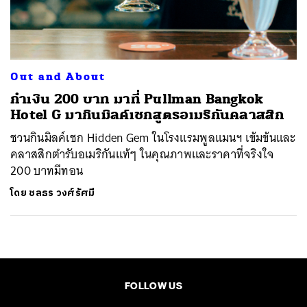
ค้นหา
SHARE
TWEET
LINE
EMAIL
Out and About
กำเงิน 200 บาท มาที่ Pullman Bangkok
Hotel G มากินมิลค์เชกสูตรอเมริกันคลาสสิก
ชวนกินมิลค์เชก Hidden Gem ในโรงแรมพูลแมนฯ เข้มข้นและ
คลาสสิกตำรับอเมริกันแท้ๆ ในคุณภาพและราคาที่จริงใจ
200 บาทมีทอน
โดย
ชลธร วงศ์รัศมี
FOLLOW US