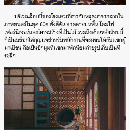
บริเวณล็อบบี้ของโรงแรมที่ราวกับหลุดมาจากฉากใน
ภาพยนตร์ในยุค 60s ทั้งสีสัน ลวดลายบนพื้น โคมไฟ
เฟอร์นิเจอร์และโครงสร้างที่เป็นไม้ รวมถึงด้านหลังล็อบบี้
ก็เป็นบล็อกใส่กุญแจสำหรับพนักงานที่จะมอบให้กับแขกผู้
มาเยือน ถือเป็นอีกมุมที่แขกมาพักนิยมถ่ายรูปเก็บเป็นที่
ระลึก