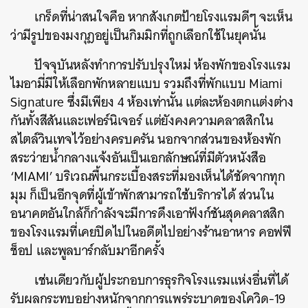
เกร็ดที่น่าสนใจคือ หากสังเกตป้ายโรงแรมดีๆ จะเห็น
ว่ามีรูปของมงกุฎอยู่เป็นกิมมิกที่ถูกเลือกใช้ในยุคนั้น
ปัจจุบันหลังทำการปรับปรุงใหม่ ห้องพักของโรงแรม
ไมอามี่มีให้เลือกพักหลายแบบ รวมถึงที่พักแบบ
Miami
Signature ซึ่งมีเพียง 4 ห้องเท่านั้น
แต่ละห้องตกแต่งต่าง
กันทั้งสีสันและเฟอร์นิเจอร์ แต่ยังคงความคลาสสิกใน
สไตล์วินเทจไว้อย่างครบครัน นอกจากส่วนของห้องพัก
สระว่ายน้ำกลางแจ้งอันเป็นเอกลักษณ์ที่มีตัวหนังสือ
‘MIAMI’ บริเวณพื้นกระเบื้องสระที่มองเห็นได้ชัดจากทุก
มุม ก็เป็นอีกจุดที่ผู้เข้าพักสามารถใช้บริการได้ ส่วนใน
อนาคตอันใกล้ก็กำลังจะมีการดึงเอาฟังก์ชันสุดคลาสสิก
ของโรงแรมที่เคยปิดไปในอดีตไปอย่างร้านอาหาร คอฟฟี
ช็อป และพูลบาร์กลับมาอีกครั้ง
เช่นเดียวกับผู้ประกอบการธุรกิจโรงแรมแห่งอื่นที่ได้
รับผลกระทบอย่างหนักจากการแพร่ระบาดของโควิด-19