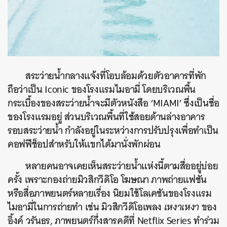
สระว่ายน้ำกลางแจ้งที่โอบล้อมด้วยตัวอาคารที่พัก
ถือว่าเป็น Iconic ของโรงแรมไมอามี่ โดยบริเวณพื้น
กระเบื้องของสระว่ายน้ำจะมีตัวหนังสือ ‘MIAMI’ ซึ่งเป็นชื่อ
ของโรงแรมอยู่ ส่วนบริเวณพื้นที่ใช้สอยด้านล่างอาคาร
รอบสระว่ายน้ำ กำลังอยู่ในระหว่างการปรับปรุงเพื่อทำเป็น
คอฟฟีช็อปสำหรับให้แขกได้มานั่งพักผ่อน
หลายคนอาจเคยเห็นสระว่ายน้ำแห่งนี้ตามสื่ออยู่บ่อย
ครั้ง เพราะกองถ่ายมิวสิกวีดิโอ โฆษณา ภาพถ่ายแฟชั่น
ค้นหา
หรือสื่อภาพยนตร์หลายเรื่อง นิยมใช้โลเคชันของโรงแรม
SHARE
TWEET
LINE
EMAIL
ไมอามี่ในการถ่ายทำ เช่น มิวสิกวีดิโอเพลง
เหงาเหงา
ของ
อิ้งค์ วรันธร, ภาพยนตร์กึ่งสารคดีที่
Netflix Series ทำร่วม