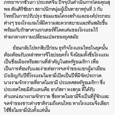
ภรรยาจากซัวเถา ประเทศจีน ปัจจุบันดำเนินการโดยคุณสุ
พล ตัณศิริชัยยา สถาปนิกหนุ่มผู้เป็นทายาทรุ่นที่ 3 กับ
โจทย์ในการปรับปรุง ซ่อมแซมโครงสร้างและองค์ประกอบ
ต่างๆ ของโรงแรมให้
มีความสะดวกสบายและทันสมัยขึ้น
พร้อมกับรักษาคาแรกเตอร์ที่โดดเด่นของโรงแรมไว้
ท่ามกลางความเปลี่ยนแปลงของยุคสมัย
ย้อนกลับไปหกสิบปีก่อน ธุรกิจโรงแรมไทยในยุคนั้น
ต้องต้อนรับเหล่าทหารจีไอบ่อยครั้ง จึงนิยมตั้งชื่อโรงแรม
เป็นชื่อเมืองหรือสถานที่สำคัญในสหรัฐอเมริกา เพื่อ
เป็นการต้อนรับและง่ายต่อการจดจำของแขกผู้มาเยือน
บังเอิญกับปีที่โรงแรมไมอามี่เปิดเป็นปีที่มีจัดประกวด
นางงามจักรวาลที่หาดไมอามี ประเทศสหรัฐอเมริกา ซึ่ง
ประเทศไทยมีตัวแทนคือ อาภัสรา หงสกุล ที่ได้รับ
ตำแหน่งนางงามจักรวาล ชื่อหาดไมอามีจึงเป็นที่รู้จักและ
จดจำของชาวต่างชาติรวมถึงคนไทย ทางโรงแรมจึงเลือก
ใช้ชื่อไมอามี่นับตั้งแต่นั้น