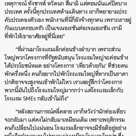
เหตุการณ์ ทั้งซารส์ หวัดนก สึนามิ แต่ตอนนั้นแค่ปิดบาง
ประเทศ ครั้งนี้ทุกประเทศห้ามเดินทาง เราก็พยายามประ
คับประคองตัวเอง พนักงานที่นี่ก็ยังจ้างทุกคน เพราะเราอยู่
กันแบบครอบครัว เป็นเจเนอเรชันต่อเจเนอเรชัน เรามี
ที่พักให้เขาอาศัยอยู่ที่นี่เลย”
“ที่ผ่านมาโรงแรมเล็กค่อนข้างลำบาก เพราะส่วน
ใหญ่พวกโครงการที่รัฐสนับสนุน โรงแรมใหญ่จะค่อนข้าง
ได้ประโยชน์หมด อย่างโครงการ ‘เที่ยวด้วยกัน’ ที่ช่วยคน
พักครึ่งหนึ่ง คนก็อยากไปพักโรงแรมใหญ่ที่หากเป็นราคา
ปกติอาจจะสูงจนเข้าพักไม่ไหว เราเลยรู้สึกว่าโครงการ
พวกนี้มันไปถึงโรงแรมใหญ่มากกว่า แต่โรงแรมเล็กกับ
โรงแรม SMEs กลับเข้าไม่ถึง”
“หลังสถานการณ์คลี่คลาย เราก็หวังว่านักท่องเที่ยว
จะกลับมา แต่คงไม่กลับมาเหมือนเดิม เพราะพฤติกรรม
คนก็เปลี่ยนไปแน่นอน โรงแรมเล็กอาจจะมีข้อดีอยู่อย่าง