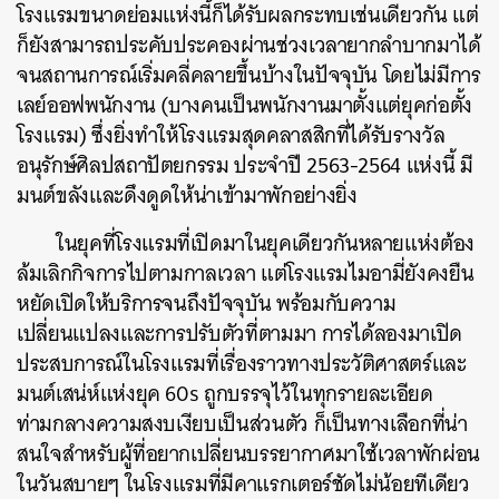
โรงแรมขนาดย่อมแห่งนี้ก็ได้รับผลกระทบเช่นเดียวกัน แต่
ก็ยังสามารถประคับประคองผ่านช่วงเวลายากลำบากมาได้
จนสถานการณ์เริ่มคลี่คลายขึ้นบ้างในปัจจุบัน โดยไม่มีการ
เลย์ออฟพนักงาน (บางคนเป็นพนักงานมาตั้งแต่ยุคก่อตั้ง
โรงแรม) ซึ่งยิ่งทำให้โรงแรมสุดคลาสสิกที่ได้รับรางวัล
อนุรักษ์ศิลปสถาปัตยกรรม ประจำปี 2563-2564 แห่งนี้ มี
มนต์ขลังและดึงดูดให้น่าเข้ามาพักอย่างยิ่ง
ในยุคที่โรงแรมที่เปิดมาในยุคเดียวกันหลายแห่งต้อง
ล้มเลิกกิจการไปตามกาลเวลา แต่โรงแรมไมอามี่ยังคงยืน
หยัดเปิดให้บริการจนถึงปัจจุบัน พร้อมกับความ
เปลี่ยนแปลงและการปรับตัวที่ตามมา การได้ลองมาเปิด
ประสบการณ์ในโรงแรมที่เรื่องราวทางประวัติศาสตร์และ
มนต์เสน่ห์แห่งยุค 60s ถูกบรรจุไว้ในทุกรายละเอียด
ท่ามกลางความสงบเงียบเป็นส่วนตัว ก็เป็นทางเลือกที่น่า
สนใจสำหรับผู้ที่อยากเปลี่ยนบรรยากาศมาใช้เวลาพักผ่อน
ในวันสบายๆ ในโรงแรมที่มีคาแรกเตอร์ชัดไม่น้อยทีเดียว