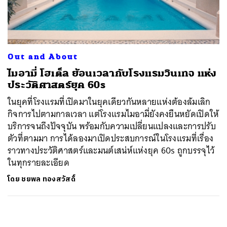
ค้นหา
SHARE
TWEET
LINE
EMAIL
Out and About
ไมอามี่ โฮเต็ล ย้อนเวลากับโรงแรมวินเทจ แห่ง
ประวัติศาสตร์ยุค 60s
ในยุคที่โรงแรมที่เปิดมาในยุคเดียวกันหลายแห่งต้องล้มเลิก
กิจการไปตามกาลเวลา แต่โรงแรมไมอามี่ยังคงยืนหยัดเปิดให้
บริการจนถึงปัจจุบัน พร้อมกับความเปลี่ยนแปลงและการปรับ
ตัวที่ตามมา การได้ลองมาเปิดประสบการณ์ในโรงแรมที่เรื่อง
ราวทางประวัติศาสตร์และมนต์เสน่ห์แห่งยุค 60s ถูกบรรจุไว้
ในทุกรายละเอียด
โดย
ชยพล ทองสวัสดิ์