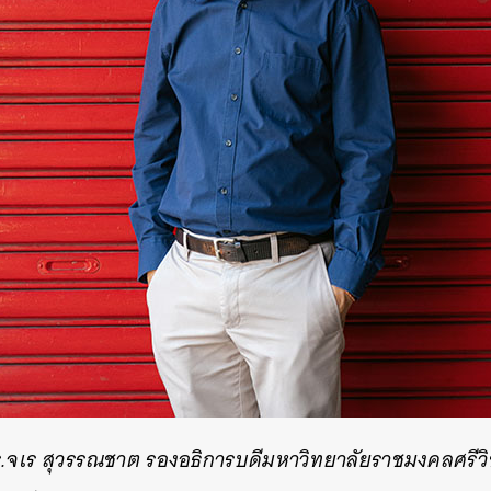
SHARE
TWEET
LINE
EMAIL
ร
.
จเร
สุวรรณชาต
รองอธิการบดีมหาวิทยาลัยราชมงคลศรีวิ