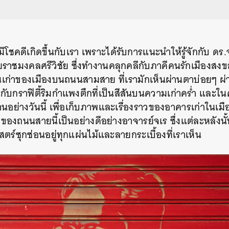
มีโชคดีเกิดขึ้นกับเรา
เพราะได้รับการแนะนำให้รู้จักกับ
ดร
.
ยราชมงคลศรีวิชัย
ซึ่งทำงานคลุกคลีกับภาคีคนรักเมืองสง
่านเก่าของเมืองบนถนนสามสาย
ที่เรามักเห็นผ่านตาบ่อยๆ
ผ
ินกับกราฟิตี้ริมกำแพงตึกที่เป็นสีสันบนความเก่าคร่ำ
และในคว
านอย่างวันนี้
เพื่อเก็บภาพและเรื่องราวของอาคารเก่าในเมื
ซอยของถนนสายนี้เป็นอย่างดีอย่างอาจารย์จเร
ซึ่งแต่ละหลัง
ตร์ซุกซ่อนอยู่ทุกแผ่นไม้และลายกระเบื้องที่เราเห็น