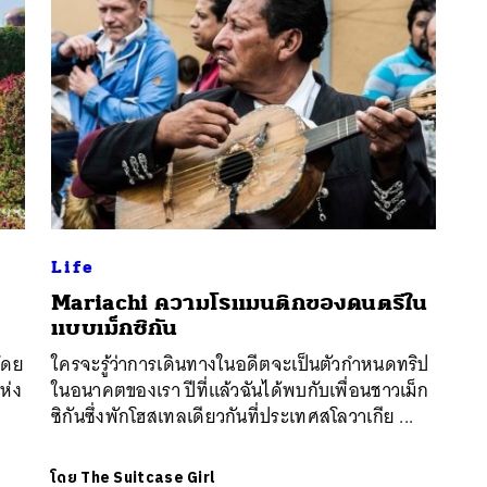
Life
Mariachi ความโรแมนติกของดนตรีใน
นหา
แบบเม็กซิกัน
SHARE
TWEET
LINE
EMAIL
โดย
ใครจะรู้ว่าการเดินทางในอดีตจะเป็นตัวกำหนดทริป
ห่ง
ในอนาคตของเรา ปีที่แล้วฉันได้พบกับเพื่อนชาวเม็ก
ซิกันซึ่งพักโฮสเทลเดียวกันที่ประเทศสโลวาเกีย ...
โดย
The Suitcase Girl