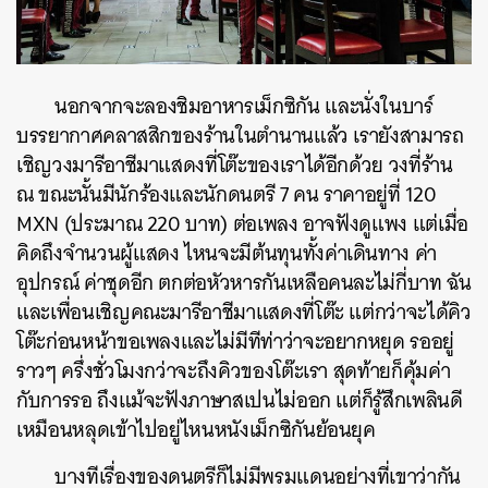
นอกจากจะลองชิมอาหารเม็กซิกัน และนั่งในบาร์
บรรยากาศคลาสสิกของร้านในตำนานแล้ว เรายังสามารถ
เชิญวงมารีอาชีมาแสดงที่โต๊ะของเราได้อีกด้วย วงที่ร้าน
ณ ขณะนั้นมีนักร้องและนักดนตรี 7 คน ราคาอยู่ที่ 120
MXN (ประมาณ 220 บาท) ต่อเพลง อาจฟังดูแพง แต่เมื่อ
คิดถึงจำนวนผู้แสดง ไหนจะมีต้นทุนทั้งค่าเดินทาง ค่า
อุปกรณ์ ค่าชุดอีก ตกต่อหัวหารกันเหลือคนละไม่กี่บาท ฉัน
และเพื่อนเชิญคณะมารีอาชีมาแสดงที่โต๊ะ แต่กว่าจะได้คิว
โต๊ะก่อนหน้าขอเพลงและไม่มีทีท่าว่าจะอยากหยุด รออยู่
ราวๆ ครึ่งชั่วโมงกว่าจะถึงคิวของโต๊ะเรา สุดท้ายก็คุ้มค่า
กับการรอ ถึงแม้จะฟังภาษาสเปนไม่ออก แต่ก็รู้สึกเพลินดี
เหมือนหลุดเข้าไปอยู่ไหนหนังเม็กซิกันย้อนยุค
บางทีเรื่องของดนตรีก็ไม่มีพรมแดนอย่างที่เขาว่ากัน