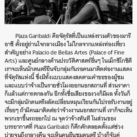
Plaza Garibaldi คือจัตุรัสที่เป็นแหล่งรวมตัวของมารี
อาชี ตั้งอยู่ย่านใจกลางเมือง ไม่ไกลจากแหล่งท่องเที่ยว
สำคัญอย่าง Palacio de Bellas Artes (Palace of Fine
Arts) และศูนย์กลางด้านประวัติศาสตร์อื่นๆ ในเม็กซิโกซิตี
ค้นหา
เราจะเห็นนักดนตรียืนจับกลุ่มกันรอคนมาติดต่องานแสดง
SHARE
TWEET
LINE
EMAIL
ที่จัตุรัสแห่งนี้ ซึ่งมีทั้งแบบแสดงสดตามคำขอของผู้ชม
และแบบว่าจ้างเป็นรายชั่วโมงออกนอกสถานที่ ส่วนราคา
ก็แล้วแต่การตกลงกัน อีกทั้งชื่อเสียงของวงก็มีผล ทั้งวันก็
จะมีกลุ่มนักดนตรีผลัดเปลี่ยนหมุนเวียนกันไปรอรับงานอยู่
เรื่อยๆ ถ้ามีคนมาติดต่อว่าจ้างงานนอกสถานที่ เราก็จะเห็น
พวกเขาขึ้นรถออกไป ณ จุดว่าจ้างทันที ในส่วนของ
บรรยากาศที่ Plaza Garibaldi ก็คึกคักตลอดตั้งแต่ช่วง
บ่ายจนถึงกลางคืน จะเห็นคนยืนชมดนตรี บ้างก็จับคู่