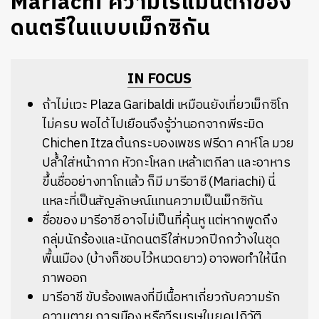
Mariachi ความโรแมนติกของ
ดนตรีในแบบเม็กซิกัน
IN FOCUS
ถ้าไม่แวะ Plaza Garibaldi เหมือนยังเที่ยวเม็กซิโก
ไม่ครบ พอได้ไปเยือนจึงรู้ว่านอกจากพีระมิด
Chichen Itza ต้นกระบองเพชร ฟรีดา คาห์โล มวย
ปล้ำใส่หน้ากาก หัวกะโหลก เหล้าเตกีลา และอาหาร
ขึ้นชื่ออย่างทาโกแล้ว ก็มี มารีอาชี (Mariachi) นี่
แหละที่เป็นสัญลักษณ์แทนความเป็นเม็กซิกัน
ชื่อของ มารีอาชี อาจไม่เป็นที่คุ้นหู แต่หากพูดถึง
กลุ่มนักร้องและนักดนตรีใส่หมวกปีกกว้างในชุด
พื้นเมือง (บ้างก็ชอบไว้หนวดยาว) อาจพอทำให้นึก
ภาพออก
มารีอาชี ขับร้องเพลงที่มีเนื้อหาเกี่ยวกับความรัก
ความตาย การเมือง หรือวีรบุรุษในยุคปฏิวัติ