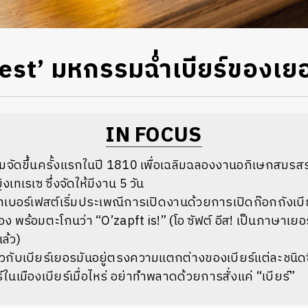
est’ มหกรรมฉ่ำเบียร์ของเย
IN FOCUS
่มจัดขึ้นครั้งแรกในปี 1810 เพื่อเฉลิมฉลองงานอภิเษกสมรส
ิงเทเรเซ ซึ่งจัดให้มีงาน 5 วัน
โทเบอร์เฟสต์เริ่มประเพณีการเปิดงานด้วยการเปิดก๊อกถังเ
ง พร้อมตะโกนว่า “O’zapft is!” (โอ ซัฟต์ อีส! เป็นภาษาเยอ
ล้ว)
ี่ยวกับเบียร์เยอรมันอยู่ตรงความแตกต่างของเบียร์แต่ละชนิด
์ในเมืองเบียร์เมื่อไหร่ อย่าทำพลาดด้วยการสั่งแค่ “เบียร์”