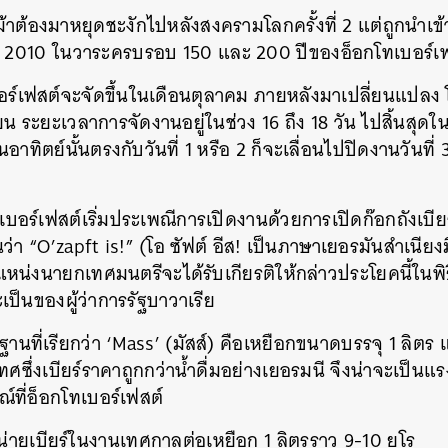
้าต้องมาหยุดชะงักไปหลังสงครามโลกครั้งที่ 2 แต่ถูกนำเ
ละ 2010 ในวาระครบรอบ 150 และ 200 ปีของอ็อกโทเบอร์เ
อร์เฟสต์จะจัดขึ้นในเดือนตุลาคม ภายหลังมาเปลี่ยนแปลง โด
น ระยะเวลาการจัดงานอยู่ในช่วง 16 ถึง 18 วัน ไปสิ้นสุด
อาทิตย์นั้นตรงกับวันที่ 1 หรือ 2 ก็จะเลื่อนไปปิดงานวันที่ 
ทเบอร์เฟสต์เริ่มประเพณีการเปิดงานด้วยการเปิดก๊อกถังเบ
่า “O’zapft is!” (โอ ซัฟต์ อีส! เป็นภาษาเยอรมันสำเนียงม
ำแหน่งนายกเทศมนตรีจะได้รับเกียรติให้กล่าวประโยคนี้ในพิธี
เป็นของผู้ว่าการรัฐบาวาเรีย
ฐานที่เรียกว่า ‘Mass’ (มัสส์) คือเหยือกขนาดบรรจุ 1 ลิตร 
ซึ่งเบียร์ราคาถูกกว่าน้ำดื่มอย่างเยอรมนี จึงน่าจะเป็นแรง
ที่อ็อกโทเบอร์เฟสต์
่ายเบียร์ในงานเทศกาลต่อเหยือก 1 ลิตรราว 9-10 ยูโร
นหา