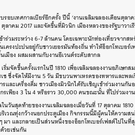
อบเทศกาลเบียร์อีกครั้ง ปีนี้ ‘งานเฉลิมฉลองเดือนตุลาคม’ เ
ตุลาคม 2017 และจัดขึ้นที่มิวนิก เมืองหลวงของรัฐบาวาเร
เข้าร่วมระหว่าง 6-7 ล้านคน โดยเฉพาะนักท่องเที่ยวจากสหรัฐ
นเครงปะปนอยู่กับชาวเยอรมันท้องถิ่น ทำให้อ็อกโทเบอร์เ
ื้นเมือง ผสมผสานกับงานอีเวนต์ระดับสากล
 เริ่มจัดขึ้นครั้งแรกในปี 1810 เพื่อเฉลิมฉลองงานอภิเษกส
เทเรเซ ซึ่งจัดให้มีงาน 5 วัน มีขบวนพาเหรดของทหารและพลเ
หารและเครื่องดื่ม ชาวเมืองมิวนิกได้รับเชิญเข้าร่วมงานกัน
กรเพียง 3 ใน 4 หรือราว 30,000 คนขณะนั้น ที่ไปร่วมงา
จในวันสุดท้ายของงานเฉลิมฉลองเมื่อวันที่ 17 ตุลาคม 1810 ค
ิเวณทุ่งกว้างนอกประตูเมือง กิจกรรมนี้มีผู้คนให้ความสนใจ
ๆ มา และกลายเป็นส่วนหนึ่งของอ็อกโทเบอร์เฟสต์ไปในที่ส
้วยเช่นกัน