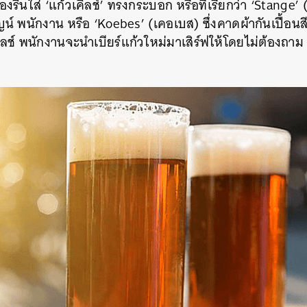
ต้องรินใส่ ‘แก้วเคิลช์’ ทรงกระบอก หรือที่เรียกว่า ‘Stange’
 พนักงาน หรือ ‘Koebes’ (เคอเบส) ซึ่งคาดผ้ากันเปื้อนสีฟ้า
เคิลช์ พนักงานจะนำเบียร์แก้วใหม่มาเสิร์ฟให้โดยไม่ต้องถา