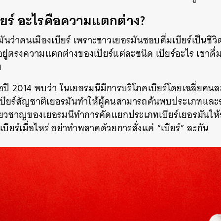
SHARE
TWEET
LINE
EMAIL
เบียร์ อะไรคือความแตกต่าง?
ันว่าคนเมืองเบียร์ เพราะชาวเยอรมันชอบดื่มเบียร์เป็นชีวิ
นอยู่ตรงความแตกต่างของเบียร์แต่ละชนิด เบียร์อะไร เขาดื่ม
ม
อปี 2014 พบว่า ในเยอรมนีมีการบริโภคเบียร์โดยเฉลี่ยคน
ยร์สัญชาติเยอรมันทำให้ผู้คนสามารถค้นพบประเภทและรส
เชี่ยวชาญของเยอรมนีทำการคัดแยกประเภทเบียร์เยอรมันให้ร
เบียร์เมื่อไหร่ อย่าทำพลาดด้วยการสั่งแค่ “เบียร์” ละกัน