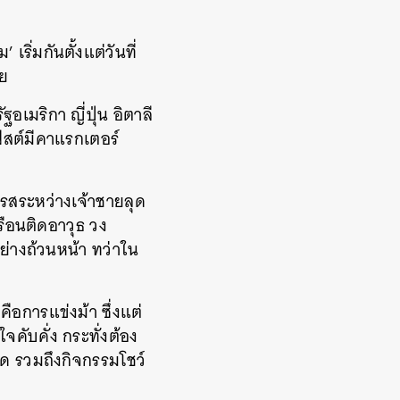
ริ่มกันตั้งแต่วันที่
ีย
อเมริกา ญี่ปุ่น อิตาลี
ฟสต์มีคาแรกเตอร์
มรสระหว่างเจ้าชายลุด
รือนติดอาวุธ วง
อย่างถ้วนหน้า ทว่าใน
น
ือการแข่งม้า ซึ่งแต่
คับคั่ง กระทั่งต้อง
ุด รวมถึงกิจกรรมโชว์