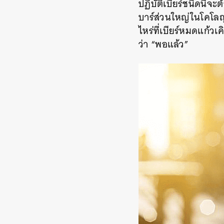
ปฏิบัติเบียร์ชนิดนี้จะ
บาร์ส่วนใหญ่ในโคโลญน์
ไหร่ที่เบียร์หมดแก้ว
ว่า “พอแล้ว”