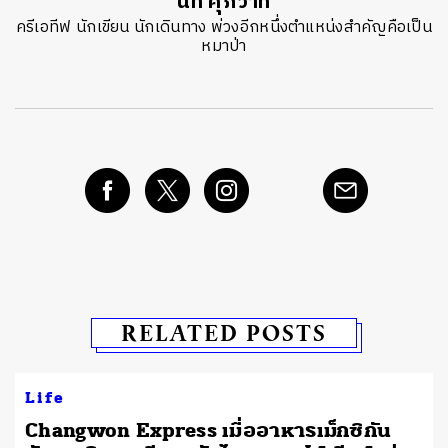
นัท ศุภวาที
ครีเอทีฟ นักเขียน นักเดินทาง พ่วงอีกหนึ่งตำแหน่งสำคัญคือเป็น
หมาป่า
RELATED POSTS
Life
Changwon Express เมื่ออาหารเม็กซิกัน