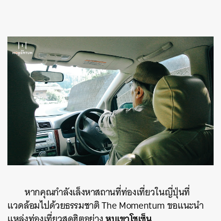
หากคุณกำลังเล็งหาสถานที่ท่องเที่ยวในญี่ปุ่นที่
แวดล้อมไปด้วยธรรมชาติ The Momentum ขอแนะนำ
หุบเขาโชเซ็น
แหล่งท่องเที่ยวสุดฮิตอย่าง