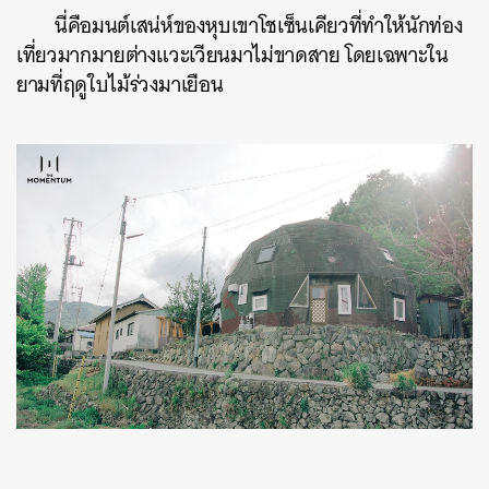
นี่คือมนต์เสน่ห์ของหุบเขาโชเซ็นเคียวที่ทำให้นักท่อง
เที่ยวมากมายต่างแวะเวียนมาไม่ขาดสาย โดยเฉพาะใน
ยามที่ฤดูใบไม้ร่วงมาเยือน