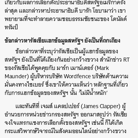
เกี่ยวกับผลการเลือกตั้งประธานาธิบดีสหรัฐอเมริกาครั้ง
ล่าสุด และกล่าวหาประธานาธิบดี บารัก โอบามาว่า เขา
พยายามที่จะทำลายความชอบธรรมชัยชนะของ โดนัลด์
ทรัมป์
ข้อกล่าวหารัสเซียแฮกข้อมูลสหรัฐฯ ยังเป็นที่ถกเถียง
ข้อกล่าวหาที่ระบุว่ารัสเซียเป็นผู้แฮกข้อมูลของ
สหรัฐฯ ยังเป็นที่โต้เถียงกันอย่างกว้างขวาง สำนักข่าว RT
ของรัสเซียได้พูดคุยกับ มาร์ก เมาน์เดอร์ (Mark
Maunder) ผู้บริหารบริษัท Wordfence บริษัทด้านความ
มั่นคงทางไซเบอร์ ซึ่งเขาให้ความเห็นว่า หลักฐานที่เกี่ยว
กับการแฮกข้อมูลของสหรัฐฯ นั้น ‘ไม่มีน้ำหนัก’
และทันทีที่ เจมส์ แคลปเปอร์ (James Clapper) ผู้
อำนวยการหน่วยข่าวกรองสหรัฐฯ ออกมาสรุปว่า รัสเซีย
จงใจแทรกแซงการเลือกตั้งของสหรัฐฯ เช่นนี้ ก็ได้เกิด
กระแสวิพากษ์วิจารณ์ในสังคมออนไลน์อย่างกว้างขวาง