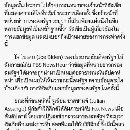
ข้อมูลนั้นประกอบไปด้วยบทสนทนาของเจ้าหน้าที่รัสเซีย
ที่แสดงความดีใจที่ทรัมป์ชนะการเลือกตั้ง ซึ่งเจ้าหน้าที่
หน่วยข่าวกรองสหรัฐฯ ระบุว่า นี่เป็นเพียงแค่หนึ่งในอีก
หลายข้อมูลที่เป็นหลักฐานชี้ว่า รัสเซียเป็นผู้เกี่ยวข้องใน
การแฮกข้อมูล และบ่งบอกถึงเป้าหมายของการกระทำครั้ง
นี้
โจ ไบเดน (Joe Biden) รองประธานาธิบดีสหรัฐฯ ให้
สัมภาษณ์กับ PBS NewsHour ว่าข้อมูลที่หน่วยข่าวกรอง
สหรัฐฯ ได้มาจะถูกนำมาเปิดเผยต่อสาธารณะในสัปดาห์
หน้า เพื่อเปิดเผยให้เห็นว่าขณะนี้สหรัฐฯ ทราบข้อมูลอะไร
บ้างเกี่ยวกับการที่รัสเซียแฮกข้อมูลของสหรัฐฯ ในครั้งนี้
ขณะที่ก่อนหน้านี้ จูเลียน อาสซานจ์ (Julian
Assange) ผู้ก่อตั้งวิกิลีกส์ให้สัมภาษณ์กับ Fox News เมื่อ
ต้นสัปดาห์ โดยเขาปฏิเสธข้อกล่าวหาของสหรัฐฯ ที่ระบุว่า
รัสเซียคือแหล่งข่าวที่ปล่อยอีเมลให้กับวิกิลีกส์ ซึ่งมีเนื้อหา