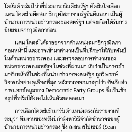
โดนัลด์ ทรัมป์ ว่าที่ประธานาธิบดีสหรัฐฯ ตัดสินใจเลือก
แดน โคตส์ อดีตสมาชิกวุฒิสภาจากรัฐอินดีแอนา เป็นผู้
อำนวยการหน่วยข่าวกรองของสหรัฐฯ แต่จะต้องได้รับการ
ยินยอมจากวุฒิสภาก่อน
แดน โคตส์ ได้ลาออกจากตำแหน่งสมาชิกวุฒิสภา
ก่อนหน้านี้ และอาจเข้ามาทำงานเป็นที่ปรึกษาให้กับทรัมป์
ในด้านหน่วยข่าวกรอง และตรวจสอบการทำงานของ
ค้นหา
หน่วยข่าวกรองสหรัฐฯ ในช่วงที่ผ่านมา นับว่าเป็นการเข้า
SHARE
TWEET
LINE
EMAIL
มารับหน้าที่ในช่วงที่หน่วยข่าวกรองสหรัฐฯ ถูกวิพากษ์
วิจารณ์อย่างดุเดือดที่สุด หลังจากออกมาสรุปว่า รัสเซียทำ
การแฮกข้อมูลของ Democratic Party Groups ซึ่งเป็นข้อ
สรุปที่ทรัมป์ยังคงไม่เห็นด้วยตลอดมา
การเลือกโคตส์เข้ามารับตำแหน่งตรงกับรายงานที่
ระบุว่า ทีมงานของทรัมป์กำลังหาวิธีจำกัดอำนาจของผู้
อำนวยการหน่วยข่าวกรอง ซึ่ง ฌอน สไปเซอร์ (Sean