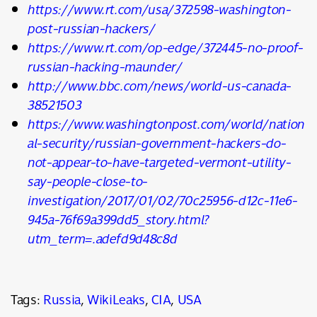
https://www.rt.com/usa/372598-washington-
post-russian-hackers/
https://www.rt.com/op-edge/372445-no-proof-
russian-hacking-maunder/
http://www.bbc.com/news/world-us-canada-
38521503
https://www.washingtonpost.com/world/nation
al-security/russian-government-hackers-do-
not-appear-to-have-targeted-vermont-utility-
say-people-close-to-
investigation/2017/01/02/70c25956-d12c-11e6-
945a-76f69a399dd5_story.html?
utm_term=.adefd9d48c8d
Tags:
Russia
,
WikiLeaks
,
CIA
,
USA