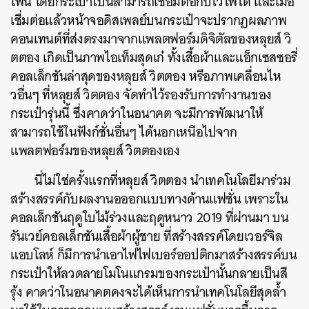
โฟน โดยกระเป๋าใบนี้สามารถเชื่อมต่อกับไวไฟได้ และเมื่อ
เชื่มต่อแล้วหน้าจอดิสเพลย์บนกระเป๋าจะปรากฏผลภาพ
คอนเทนต์ที่ส่งตรงมาจากแพลตฟอร์มดิจิตัลของหลุยส์ วิ
ตตอง เกิดเป็นภาพไอเท็มสุดเก๋ ทั้งเสื้อผ้าและแอ็กเซสซอรี่
คอลเล็กชันล่าสุดของหลุยส์ วิตตอง หรือภาพเคลื่อนไห
วอื่นๆ ที่หลุยส์ วิตตอง จัดทำไว้รองรับการทำงานของ
กระเป๋ารุ่นนี้ ซึ่งคาดว่าในอนาคต จะมีการพัฒนาให้
สามารถใช้ในฟังก์ชั่นอื่นๆ ได้นอกเหนือไปจาก
แพลตฟอร์มของหลุยส์ วิตตองเอง
นี่ไม่ใช่ครั้งแรกที่หลุยส์ วิตตอง นำเทคโนโลยีมาร่วม
สร้างสรรค์กับผลงานอออกแบบทางด้านแฟชั่น เพราะใน
คอลเล็กชันฤดูใบไม้ร่วงและฤดูหนาว 2019 ที่ผ่านมา บน
รันเวย์คอลเล็กชันเสื้อผ้าผู้ชาย ที่สร้างสรรค์โดยเวอร์จิล
แอบโลห์ ก็มีการนำเอาไฟไฟเบอร์ออปติกมาสร้างสรรค์บน
กระเป๋าให้ลวดลายโมโนแกรมของกระเป๋านั้นกลายเป็นสี
รุ้ง คาดว่าในอนาคตคงจะได้เห็นการนำเทคโนโลยีสุดล้ำ