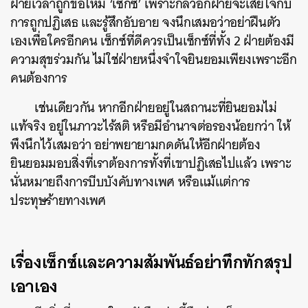
ฝ่ายเวลาถูกขอให้มี ‘เซ็กซ์’ เพราะกลัวอีกฝ่ายจะเสียใจกับ
การถูกปฏิเสธ และรู้สึกอับอาย จงนึกเสมอว่าอย่าฝืนตัว
เองเพื่อใครอีกคน เซ็กซ์ที่ดีควรเป็นเซ็กซ์ที่ทั้ง 2 ฝ่ายต้องมี
ความสุขร่วมกัน ไม่ใช่ฝ่ายหนึ่งจำใจยินยอมเพียงเพราะอีก
คนต้องการ
เช่นเดียวกัน หากอีกฝ่ายอยู่ในสถานะที่ยินยอมไม่
แท้จริง อยู่ในภาวะไร้สติ หรือมีอำนาจต่อรองน้อยกว่า ให้
ค้นหา
พึงนึกไว้เสมอว่า อย่าพยายามกดดันให้อีกฝ่ายต้อง
SHARE
TWEET
LINE
EMAIL
ยินยอมมอบสิ่งที่เราต้องการทั้งที่เขาปฏิเสธไปแล้ว เพราะ
นั่นหมายถึงการบีบบังคับทางเพศ หรือแม้แต่การ
ประทุษร้ายทางเพศ
เรื่องเซ็กซ์และความสัมพันธ์อย่าทึกทักสรุป
เอาเอง