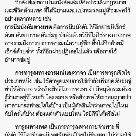
อีกสิ่งที่เราชอบในหนังสือเล่มนี้คือประเด็นกฎหมาย
และชีวิตด้านเพศ ที่ได้นิยามและแบ่งหมวดหมู่เรื่องเพศไว้
อย่างหลากหลาย เช่น
การบีบบังคับทางเพศ
คือการบีบบังคับให้อีกฝ่ายมีเซ็กซ์
ด้วย ด้วยการกดดันข่มขู่ บังคับด้วยวิธีที่ไม่ใช่ทางกายภาพ
อาจรวมถึงการบงการอารมณ์ความรู้สึก ตื๊อให้อีกฝ่ายมี
เซ็กซ์ด้วยซ้ำๆ ทั้งที่อีกฝ่ายปฏิเสธไปแล้ว หรือการใช้
อำนาจข่มขู่
การทารุณทางอารมณ์และวาจา
เป็นการทารุณจิตใจ
ประเภทหนึ่ง เช่น ใช้คำพูดแทนการใช้กำลังเพื่อกดดันข่มขู่
ทำให้อับอาย หรืออ้างสิทธิในการครอบงำ มีพฤติกรรมต้อง
รู้ว่าเราอยู่ที่ไหนกับใครตลอด หรือต้องรอให้เขาอนุญาตว่า
เราสามารถทำอะไรได้บ้าง เป็นผู้ตัดสินใจว่าเราจะไปไหน
กับใครได้บ้าง ต้องแต่งตัวแบบไหน ใส่บิกินีได้หรือไม่
ทารุณทางเพศ
เป็นการทารุณทางกายจำเพาะ ที่
บังคับให้ใครอีกคนมีเพศสัมพันธ์โดยไม่ยินยอม ไม่ว่าจะใช้