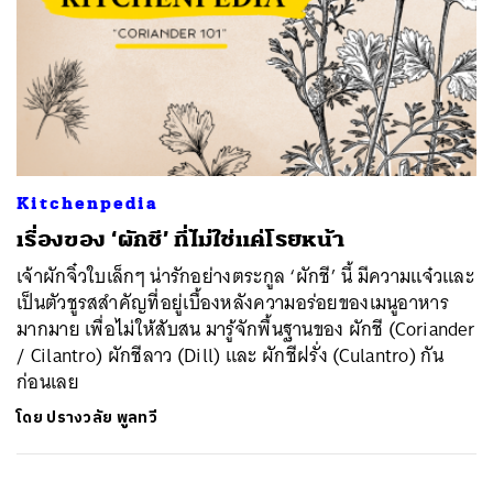
Kitchenpedia
เรื่องของ ‘ผักชี’ ที่ไม่ใช่แค่โรยหน้า
เจ้าผักจิ๋วใบเล็กๆ น่ารักอย่างตระกูล ‘ผักชี’ นี้ มีความแจ๋วและ
เป็นตัวชูรสสำคัญที่อยู่เบื้องหลังความอร่อยของเมนูอาหาร
มากมาย เพื่อไม่ให้สับสน มารู้จักพื้นฐานของ ผักชี (Coriander
/ Cilantro) ผักชีลาว (Dill) และ ผักชีฝรั่ง (Culantro) กัน
ก่อนเลย
โดย
ปรางวลัย พูลทวี