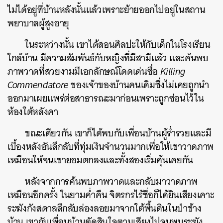
ไม่ได้อยู่ที่บ้านหลังนั้นแล้วเพราะย้ายออกไปอยู่ในสถาน
พยาบาลผู้สูงอายุ
ในระหว่างนั้น เขาได้สอนศิลปะให้กับเด็กในโรงเรียน
ใกล้บ้าน มีความสัมพันธ์กับหญิงที่มีสามีแล้ว และค้นพบ
ภาพวาดที่สวยงามมีเอกลักษณ์โดดเด่นชื่อ
Killing
Commendatore
ของเจ้าของบ้านคนเดิมซึ่งไม่เคยถูกนำ
ออกมาเผยแพร่ต่อสาธารณะมาก่อนเพราะถูกซ่อนไว้ใน
ห้องใต้หลังคา
ขณะเดียวกัน เขาก็ได้พบกับเพื่อนบ้านผู้ร่ำรวยและมี
เบื้องหลังอันลึกลับที่ทุ่มเงินจำนวนมากเพื่อให้เขาวาดภาพ
เหมือนให้จนเขายอมตกลงและทั้งสองเริ่มคุ้นเคยกัน
หลังจากการค้นพบภาพวาดและกลับมาวาดภาพ
เหมือนอีกครั้ง ในยามค่ำคืน จิตรกรไร้ชื่อก็ได้ยินเสียงเคาะ
ระฆังกังสดาลลึกลับล่องลอยมาจากใต้พื้นดินในป่าข้าง
บ้าน เขากับเพื่อนบ้านตัดสินใจตามเสียงไปจนพบระฆัง