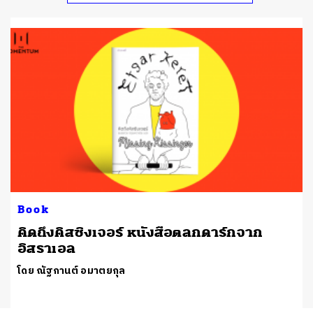
Book
คิดถึงคิสซิงเจอร์ หนังสือตลกดาร์กจาก
อิสราเอล
โดย ณัฐกานต์ อมาตยกุล