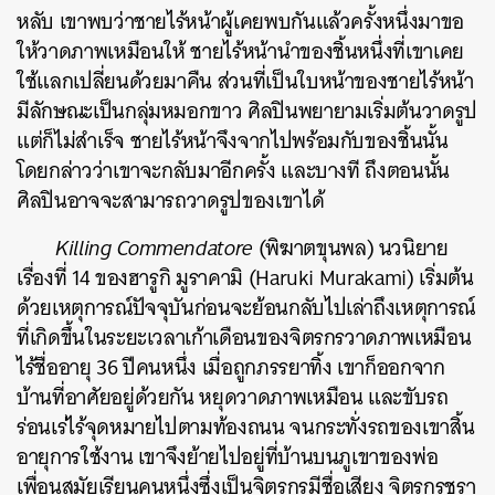
หลับ เขาพบว่าชายไร้หน้าผู้เคยพบกันแล้วครั้งหนึ่งมาขอ
ให้วาดภาพเหมือนให้ ชายไร้หน้านำของชิ้นหนึ่งที่เขาเคย
ใช้แลกเปลี่ยนด้วยมาคืน ส่วนที่เป็นใบหน้าของชายไร้หน้า
มีลักษณะเป็นกลุ่มหมอกขาว ศิลปินพยายามเริ่มต้นวาดรูป
แต่ก็ไม่สำเร็จ ชายไร้หน้าจึงจากไปพร้อมกับของชิ้นนั้น
โดยกล่าวว่าเขาจะกลับมาอีกครั้ง และบางที ถึงตอนนั้น
ศิลปินอาจจะสามารถวาดรูปของเขาได้
Killing Commendatore
(พิฆาตขุนพล) นวนิยาย
เรื่องที่ 14 ของฮารูกิ มูราคามิ (Haruki Murakami) เริ่มต้น
ด้วยเหตุการณ์ปัจจุบันก่อนจะย้อนกลับไปเล่าถึงเหตุการณ์
ที่เกิดขึ้นในระยะเวลาเก้าเดือนของจิตรกรวาดภาพเหมือน
ไร้ชื่ออายุ 36 ปีคนหนึ่ง เมื่อถูกภรรยาทิ้ง เขาก็ออกจาก
บ้านที่อาศัยอยู่ด้วยกัน หยุดวาดภาพเหมือน และขับรถ
ร่อนเร่ไร้จุดหมายไปตามท้องถนน จนกระทั่งรถของเขาสิ้น
อายุการใช้งาน เขาจึงย้ายไปอยู่ที่บ้านบนภูเขาของพ่อ
เพื่อนสมัยเรียนคนหนึ่งซึ่งเป็นจิตรกรมีชื่อเสียง จิตรกรชรา