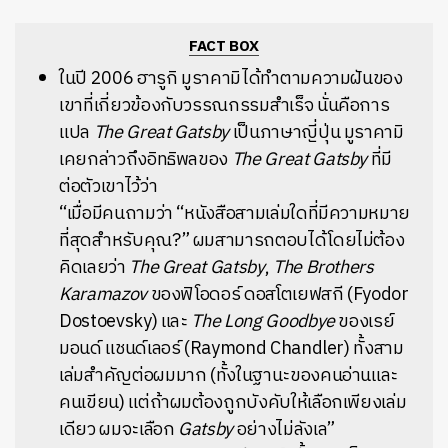
FACT BOX
ในปี 2006 ฮารูกิ มูราคามิได้ทำตามความฝันของ
เขาที่เกี่ยวข้องกับวรรณกรรมสำเร็จ นั่นคือการ
แปล
The Great Gatsby
เป็นภาษาญี่ปุ่น มูราคามิ
เคยกล่าวถึงอิทธิพลของ
The Great Gatsby
ที่มี
ต่อตัวเขาไว้ว่า
“เมื่อมีคนถามว่า “หนังสือสามเล่มใดที่มีความหมาย
ที่สุดสำหรับคุณ?” ผมสามารถตอบได้โดยไม่ต้อง
คิดเลยว่า
The Great Gatsby
,
The Brothers
Karamazov
ของฟิโอดอร์ ดอสโตเยฟสกี (Fyodor
Dostoevsky) และ
The Long Goodbye
ของเรย์
มอนด์ แชนด์เลอร์ (Raymond Chandler) ทั้งสาม
เล่มสำคัญต่อผมมาก (ทั้งในฐานะของคนอ่านและ
คนเขียน) แต่ถ้าผมต้องถูกบังคับให้เลือกเพียงเล่ม
เดียว ผมจะเลือก
Gatsby
อย่างไม่ลังเล”