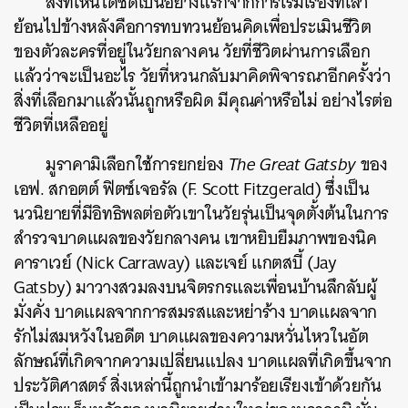
สิ่งที่เห็นได้ชัดเป็นอย่างแรกจากการเริ่มเรื่องที่เล่า
ย้อนไปข้างหลังคือการทบทวนย้อนคิดเพื่อประเมินชีวิต
ของตัวละครที่อยู่ในวัยกลางคน วัยที่ชีวิตผ่านการเลือก
แล้วว่าจะเป็นอะไร วัยที่หวนกลับมาคิดพิจารณาอีกครั้งว่า
ค้นหา
สิ่งที่เลือกมาแล้วนั้นถูกหรือผิด มีคุณค่าหรือไม่ อย่างไรต่อ
SHARE
TWEET
LINE
EMAIL
ชีวิตที่เหลืออยู่
มูราคามิเลือกใช้การยกย่อง
The Great Gatsby
ของ
เอฟ. สกอตต์ ฟิตซ์เจอรัล (F. Scott Fitzgerald) ซึ่งเป็น
นวนิยายที่มีอิทธิพลต่อตัวเขาในวัยรุ่นเป็นจุดตั้งต้นในการ
สำรวจบาดแผลของวัยกลางคน เขาหยิบยืมภาพของนิค
คาราเวย์ (Nick Carraway) และเจย์ แกตสบี้ (Jay
Gatsby) มาวางสวมลงบนจิตรกรและเพื่อนบ้านลึกลับผู้
มั่งคั่ง บาดแผลจากการสมรสและหย่าร้าง บาดแผลจาก
รักไม่สมหวังในอดีต บาดแผลของความหวั่นไหวในอัต
ลักษณ์ที่เกิดจากความเปลี่ยนแปลง บาดแผลที่เกิดขึ้นจาก
ประวัติศาสตร์ สิ่งเหล่านี้ถูกนำเข้ามาร้อยเรียงเข้าด้วยกัน