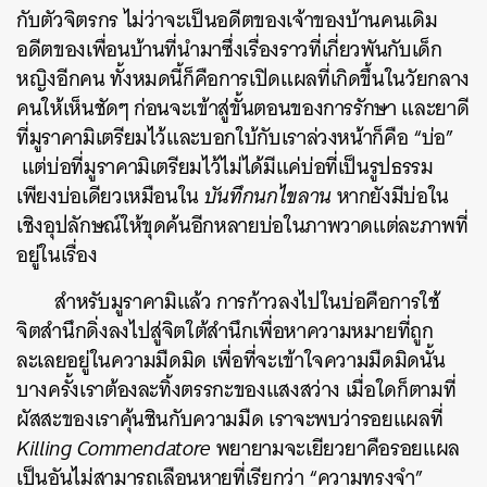
กับตัวจิตรกร ไม่ว่าจะเป็นอดีตของเจ้าของบ้านคนเดิม
อดีตของเพื่อนบ้านที่นำมาซึ่งเรื่องราวที่เกี่ยวพันกับเด็ก
หญิงอีกคน ทั้งหมดนี้ก็คือการเปิดแผลที่เกิดขึ้นในวัยกลาง
คนให้เห็นชัดๆ ก่อนจะเข้าสู่ขั้นตอนของการรักษา และยาดี
ที่มูราคามิเตรียมไว้และบอกใบ้กับเราล่วงหน้าก็คือ “บ่อ”
แต่บ่อที่มูราคามิเตรียมไว้ไม่ได้มีแค่บ่อที่เป็นรูปธรรม
เพียงบ่อเดียวเหมือนใน
บันทึกนกไขลาน
หากยังมีบ่อใน
เชิงอุปลักษณ์ให้ขุดค้นอีกหลายบ่อในภาพวาดแต่ละภาพที่
อยู่ในเรื่อง
สำหรับมูราคามิแล้ว การก้าวลงไปในบ่อคือการใช้
จิตสำนึกดิ่งลงไปสู่จิตใต้สำนึกเพื่อหาความหมายที่ถูก
ละเลยอยู่ในความมืดมิด เพื่อที่จะเข้าใจความมืดมิดนั้น
บางครั้งเราต้องละทิ้งตรรกะของแสงสว่าง เมื่อใดก็ตามที่
ผัสสะของเราคุ้นชินกับความมืด เราจะพบว่ารอยแผลที่
Killing Commendatore
พยายามจะเยียวยาคือรอยแผล
เป็นอันไม่สามารถเลือนหายที่เรียกว่า “ความทรงจำ”