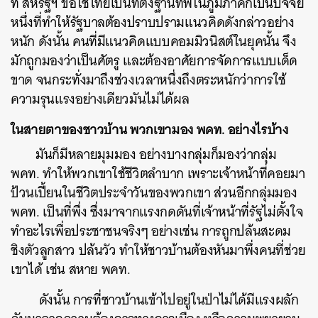
ที่ สหรัฐฯ ขอใช้ไทยเป็นที่ตั้งฐานทัพในภูมิภาคก็เป็นปัจจัย
หนึ่งที่ทำให้รัฐบาลต้องปราบปรามแนวคิดดังกล่าวอย่าง
หนัก ดังนั้น คนที่มีแนวคิดแบบคอมมิวนิสต์ในยุคนั้น จึง
มักถูกมองว่าเป็นศัตรู และต้องอาศัยการจัดการแบบเด็ด
ขาด จนกระทั่งมาถึงช่วงเวลาหนึ่งถึงตระหนักว่าการใช้
ความรุนแรงอย่างเดียวมันไม่ได้ผล
ในสายตาของชาวบ้าน พวกเขามอง พคท. อย่างไรบ้าง
มันก็มีหลายมุมมอง อย่างบางกลุ่มก็มองว่ากลุ่ม
พคท. ทำให้พวกเขาใช้ชีวิตลำบาก เพราะเจ้าหน้าที่คอยมา
ป้วนเปี้ยนในชีวิตประจำวันของพวกเขา ส่วนอีกกลุ่มมอง
พคท. เป็นที่พึ่ง ซึ่งมาจากแรงกดดันที่เจ้าหน้าที่รัฐไม่ตั้งใจ
ทำอะไรเพื่อประชาชนจริงๆ อย่างเช่น การถูกปล้นสะดม
ชิงตัวลูกสาว ปล้นวัว ทำให้ชาวบ้านต้องหันมาพึ่งคนที่ช่วย
เขาได้ เช่น สหาย พคท.
ดังนั้น การที่ชาวบ้านเข้าไปอยู่ในป่าไม่ได้มีแรงผลัก