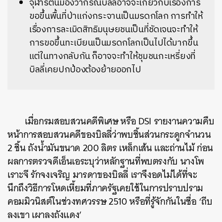
จุฬารัตน์มองว่ากรณีบิลลี่อาจจะเกี่ยวกับเรื่องการ
ขอขึ้นพื้นที่ป่าแก่งกระจานเป็นมรดกโลก การทำให้
เรื่องการละเมิดสิทธิมนุษยชนเป็นที่ชัดเจนจะทำให้
การขอขึ้นทะเบียนเป็นมรดกโลกเป็นไปได้มากขึ้น
แต่ในทางกลับกัน ก็อาจจะทำให้ชุมชนกะเหรี่ยงที่
บิลลี่เคยปกป้องต้องย้ายออกไป
เมื่อกรมสอบสวนคดีพิเศษ หรือ DSI รายงานความคืบ
หน้าการสอบสวนคดีของบิลลี่ว่าพบชิ้นส่วนกระดูกจำนวน
2 ชิ้น ถังน้ำมันขนาด 200 ลิตร เหล็กเส้น และถ่านไม้ ก่อน
ผลการตรวจดีเอ็นเอระบุว่าหลักฐานที่พบตรงกับ นางโพ
เราะจี รักจงเจริญ มารดาของบิลลี่ เราจึงอดไม่ได้ที่จะ
นึกถึงวิธีการโหดเหี้ยมที่ภาครัฐเคยใช้ในการปราบปราม
คอมมิวนิสต์ในช่วงทศวรรษ 2510 หรือที่รู้จักกันในชื่อ ‘ถีบ
ลงเขา เผาลงถังแดง’