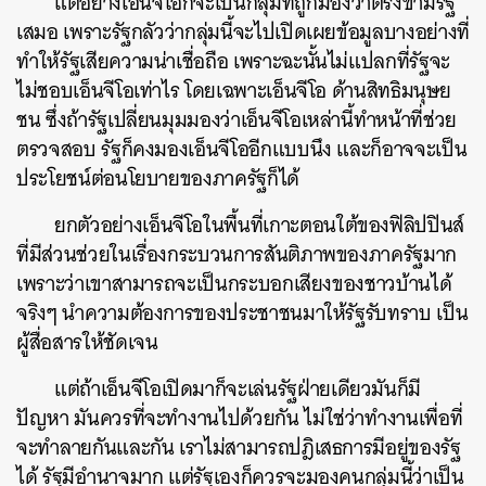
แต่อย่างเอ็นจีโอก็จะเป็นกลุ่มที่ถูกมองว่าตรงข้ามรัฐ
เสมอ เพราะรัฐกลัวว่ากลุ่มนี้จะไปเปิดเผยข้อมูลบางอย่างที่
ทำให้รัฐเสียความน่าเชื่อถือ เพราะฉะนั้นไม่แปลกที่รัฐจะ
ไม่ชอบเอ็นจีโอเท่าไร โดยเฉพาะเอ็นจีโอ ด้านสิทธิมนุษย
ชน ซึ่งถ้ารัฐเปลี่ยนมุมมองว่าเอ็นจีโอเหล่านี้ทำหน้าที่ช่วย
ตรวจสอบ รัฐก็คงมองเอ็นจีโออีกแบบนึง และก็อาจจะเป็น
ประโยชน์ต่อนโยบายของภาครัฐก็ได้
ยกตัวอย่างเอ็นจีโอในพื้นที่เกาะตอนใต้ของฟิลิปปินส์
ที่มีส่วนช่วยในเรื่องกระบวนการสันติภาพของภาครัฐมาก
เพราะว่าเขาสามารถจะเป็นกระบอกเสียงของชาวบ้านได้
จริงๆ นำความต้องการของประชาชนมาให้รัฐรับทราบ เป็น
ผู้สื่อสารให้ชัดเจน
แต่ถ้าเอ็นจีโอเปิดมาก็จะเล่นรัฐฝ่ายเดียวมันก็มี
ปัญหา มันควรที่จะทำงานไปด้วยกัน ไม่ใช่ว่าทำงานเพื่อที่
จะทำลายกันและกัน เราไม่สามารถปฎิเสธการมีอยู่ของรัฐ
ได้ รัฐมีอำนาจมาก แต่รัฐเองก็ควรจะมองคนกลุ่มนี้ว่าเป็น