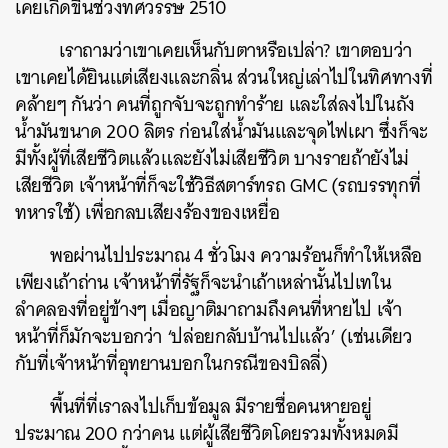
เคยเกิดขึ้นช่วงทศวรรษ 2510
เราถามว่าเขาเคยเห็นกับตาหรือเปล่า? เขาตอบว่า
เขาเคยได้ยินแต่เสียงและกลิ่น ส่วนใหญ่เล่าไปในทิศทางที่
คล้ายๆ กันว่า คนที่ถูกจับจะถูกทำร้าย และใส่ลงไปในถัง
น้ำมันขนาด 200 ลิตร ก่อนใส่น้ำมันและจุดไฟเผา ซึ่งก็จะ
มีทั้งผู้ที่เสียชีวิตแล้วและยังไม่เสียชีวิต บางรายถ้ายังไม่
เสียชีวิต เจ้าหน้าที่ก็จะใช้วิธีสตาร์ทรถ GMC (รถบรรทุกที่
ทหารใช้) เพื่อกลบเสียงร้องของเหยื่อ
พอผ่านไปประมาณ 4 ชั่วโมง ความร้อนก็ทำให้เหลือ
เพียงเถ้าถ่าน เจ้าหน้าที่รัฐก็จะนำเถ้าเหล่านั้นไปเทใน
ลำคลองที่อยู่ข้างๆ เมื่อญาติมาถามถึงคนที่หายไป เจ้า
หน้าที่ก็มักจะบอกว่า ‘ปล่อยกลับบ้านไปแล้ว’ (เช่นเดียว
กับที่เจ้าหน้าที่อุทยานบอกในกรณีของบิลลี่)
พื้นที่ที่เราลงไปเก็บข้อมูล มีรายชื่อคนหายอยู่
ประมาณ 200 กว่าคน แต่ผู้เสียชีวิตโดยรวมทั้งหมดมี