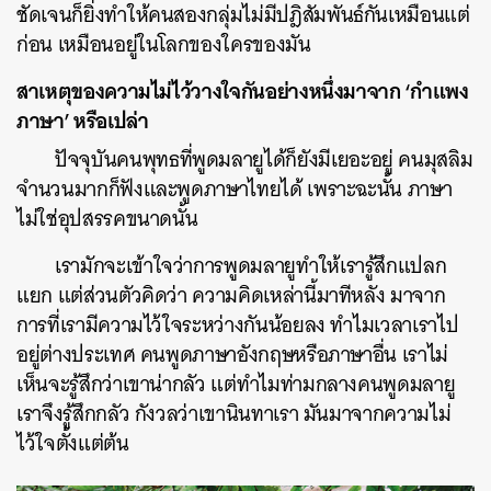
ชัดเจนก็ยิ่งทำให้คนสองกลุ่มไม่มีปฎิสัมพันธ์กันเหมือนแต่
ก่อน เหมือนอยู่ในโลกของใครของมัน
สาเหตุของความไม่ไว้วางใจกันอย่างหนึ่งมาจาก ‘กำแพง
ภาษา’ หรือเปล่า
ปัจจุบันคนพุทธที่พูดมลายูได้ก็ยังมีเยอะอยู่ คนมุสลิม
จำนวนมากก็ฟังและพูดภาษาไทยได้ เพราะฉะนั้น ภาษา
ไม่ใช่อุปสรรคขนาดนั้น
เรามักจะเข้าใจว่าการพูดมลายูทำให้เรารู้สึกแปลก
แยก แต่ส่วนตัวคิดว่า ความคิดเหล่านี้มาทีหลัง มาจาก
การที่เรามีความไว้ใจระหว่างกันน้อยลง ทำไมเวลาเราไป
อยู่ต่างประเทศ คนพูดภาษาอังกฤษหรือภาษาอื่น เราไม่
เห็นจะรู้สึกว่าเขาน่ากลัว แต่ทำไมท่ามกลางคนพูดมลายู
เราจึงรู้สึกกลัว กังวลว่าเขานินทาเรา มันมาจากความไม่
ไว้ใจตั้งแต่ต้น