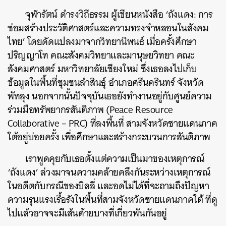
จุฬารัตน์ ดำรงวิถีธรรม ผู้เขียนหนังสือ ‘ถังแดง: การ
ซ่อมสร้างประวัติศาสตร์และความทรงจำหลอนในสังคม
ไทย’ โดยดัดแปลงมาจากวิทยานิพนธ์ เมื่อครั้งศึกษา
ปริญญาโท คณะสังคมวิทยาและมานุษยวิทยา คณะ
สังคมศาสตร์ มหาวิทยาลัยเชียงใหม่ ซึ่งเธอลงไปเก็บ
ข้อมูลในพื้นที่
ชุมชนลำสินธุ์ อำเภอศรีนครินทร์ จังหวัด
พัทลุง
นอกจากนั้นปัจจุบันเธอยัง
ทำงานอยู่กับศูนย์ความ
ร่วมมือทรัพยากรสันติภาพ (Peace Resource
Collaborative – PRC)
ที่ลงพื้นที่ สามจังหวัดชายแดนภาค
ใต้อยู่บ่อยครั้ง เพื่อศึกษาและสร้างกระบวนการสันติภาพ
เราพูดคุยกับเธอตั้งแต่ความเป็นมาของเหตุการณ์
‘ถังแดง’ ล่วงมาจนความคล้ายคลึงกันระหว่างเหตุการณ์
ในอดีตกับกรณีของบิลลี่ และอดไม่ได้ที่จะถามถึงปัญหา
ความรุนแรงเรื้อรังในพื้นที่สามจังหวัดชายแดนภาคใต้ ที่ดู
ไปแล้วอาจจะมีเส้นด้ายบางที่เกี่ยวพันกันอยู่