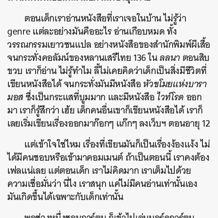
ตอนเด็กเราอ่านหนังสือที่เราเจอในบ้าน ไม่รู้ว่า
genre แต่ละอย่างมันคืออะไร อ่านเกือบหมด ทั้ง
วรรณกรรมเยาวชนแปล อย่างหนังสือของสำนักพิมพ์ผีเสื้อ
จนกระทั่งคอลัมน์ของหลานเสรีไทย 136 ใน
ลลนา
ตอนสิบ
ขวบ เราก็อ่าน ไม่รู้ทำไม ลี้ไม่เคยคิดว่าเด็กเป็นสิ่งมีชีวิตที่
เขียนหนังสือได้ จนกระทั่งมันมีหนังสือ
หัวขโมยแห่งบารา
มอส
ซึ่งเป็นกระแสที่บูมมาก และมีหนังสือ
ไวท์โรด
ออก
มา เราก็รู้สึกว่า เฮ้ย เด็กคนอื่นเขาก็เขียนหนังสือได้ เราก็
เลยเริ่มเขียนเรื่องออกมาก๊อกๆ แก๊กๆ ลงเว็บฯ ตอนอายุ 12
แต่เข้าใจใช่ไหม เรื่องที่เขียนมันก็เป็นเรื่องง้องแง้ง ไม่
ได้มีคนชอบหรือเข้ามาคอมเมนต์ ถ้าเป็นตอนนี้ เราคงต้อง
เฟลแน่เลย แต่ตอนเด็ก เราไม่คิดมาก เราเต็มไปด้วย
ความเชื่อมั่นว่า นี่ไง เราสนุก แค่ไม่มีคนอ่านเท่านั้นเอง
มันเกิดขึ้นได้เฉพาะกับเด็กเท่านั้น
พอช่วงหนึ่งชอบการ์ตูน ก็เข้าไปเล่นบอร์ดการ์ตูน