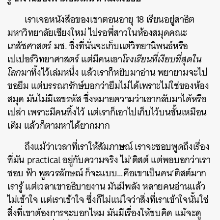
เราเจอหนังสือของเขาตอนอายุ 18 เรียนอยู่สาธิต
มหาวิทยาลัยเชียงใหม่ ไปรอพี่สาวในห้องสมุดคณะ
เภสัชศาสตร์ มช. ซึ่งที่นั่นจะเก็บแต่วิทยานิพนธ์หรือ
เปเปอร์วิทยาศาสตร์ แต่มีคนเอา
โรงเรียนที่เงียบที่สุดใน
โลก
มาทิ้งไว้เล่มหนึ่ง แล้วเราก็หยิบมาอ่าน พยายามจะไป
ขอยืม แต่บรรณารักษ์บอกว่ายืมไม่ได้เพราะไม่ใช่ของห้อง
สมุด มันไม่มีเลขรหัส ซึ่งหมายความว่าเอากลับมาได้หรือ
เปล่า เพราะมีคนทิ้งไว้ แต่เราก็เอาไปเก็บไว้บนชั้นเหมือน
เดิม แล้วก็ตามหาได้ยากมาก
ถึงแม้ว่าเวลาที่เราให้สัมภาษณ์ เราจะชอบพูดถึงเรื่อง
ที่มัน practical อยู่กับความจริง ไม่’ติสต์ แต่พอบอกว่าเรา
ชอบ ฟ้า พูลวรลักษณ์ ก็จะแบบ…คือเขาเป็นคน’ติสต์มาก
เรารู้ แต่เวลาเขาอธิบายงาน มันมีพลัง หลายคนอ่านแล้ว
ไม่เข้าใจ แต่เราเข้าใจ ซึ่งก็ไม่แน่ใจว่าสิ่งที่เราเข้าใจนั้นใช่
สิ่งที่เขาต้องการจะบอกไหม มันมีเรื่องให้ขบคิด แม้จะดู