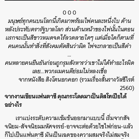
0 0 0
มนุษย์ทุกคนบนโลกนี้เกิดมาพร้อมไพ่คนละหนึ่งใบ ด้าน
หลังประทับตรารัฐบาลโลก ส่วนด้านหน้าของไพ่นั้นในตอน
แรกจะเป็นสีขาวหมดจดไร้ลวดลายใดๆ แต่เมื่อใดก็ตามที่
คนคนนั้นทำสิ่งที่สังคมตัดสินว่าผิด ไพ่จะกลายเป็นสีดำ
…
คนหลายคนยืนยันก่อนถูกรุมสังหารว่าเขาไม่ได้ทำอะไรผิด
เลย…พวกผมคนดีย่อมไม่หลงเชื่อ
จากหนังสือ
สิงโตนอกคอก
(รวมเรื่องสั้นรางวัลซีไรต์
2560)
จากงานเขียนแฟนตาซี คุณกระโดดมาเป็นดิสโทเปียได้
อย่างไร
เราแบ่งระดับความเข้มข้นออกมาแบบนี้ เริ่มจากสัจ
จนิยม-สัจจนิยมมหัศจรรย์-อาจจะต่อด้วยไซไฟก่อน-แล้ว
ก็ไปเป็นแฟนตาซี มันเป็นเฉดของความสมจริงไม่สมจริง