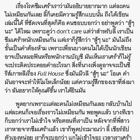
เรื่องโรคซึมเศร้าเราว่ามันอธิบายยากมาก แต่ละคน
SHARE
TWEET
LINE
EMAIL
ไม่เหมือนกันเลย ลี้ก็เคยมีความรู้สึกแบบนั้น ถึงได้เขียน
เล่มนี้ได้ ที่ชัดเจนที่สุดก็คือ คนชอบบอกว่า อย่าพูดว่า “สู้ๆ
นะ” ได้ไหม เพราะดูว่า don’t care แต่ว่าสำหรับลี้ เราเป็น
ซึมเศร้าหนักเหมือนกัน แต่เราก็รู้สึกว่า “สู้ๆ นะ” มันไม่ถึง
ขั้นเป็นคำต้องห้าม เพราะเพื่อนบางคนไม่ได้เป็นนักเขียน
อาจเป็นหมอฟันหรือพนักงานบัญชี มันเห็นเราเศร้าก็ไม่รู้
จะประดิดประดอยคำอะไรมา สิ่งที่นางเพิ่งดูอาจจะเป็นซี
รีส์เกาหลีเรื่อง
Full House
ซึ่งมันมีวลี “สู้ๆ นะ” โอเค คำ
มันอาจจะทำให้โมโหเล็กน้อย แต่ความรู้สึกของเขาที่ส่งมา
ว่า
ฉันอยากให้คุณดีขึ้น
เราได้ยินมัน
พูดยากเพราะแต่ละคนไม่เหมือนกันเลย กลับบ้านไป
แต่ละคนก็เจอเรื่องราวไม่เหมือนกัน พอพูดแล้ว บางทีเขา
ก็บอกว่าเราไม่เข้าใจ หรือตอนที่เราเป็น หลังจากที่พี่สาว
เราหายจากซึมเศร้าแล้ว เขาก็พูดประมาณว่า ลี้ เชียร์อัป
ตัวเองหน่อย เราก็จะบอกว่า แกไม่เข้าใจอะ เวลาเราเศร้า