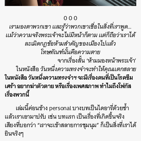
0 0 0
เรามองตาพวกเขา และรู้ว่าพวกเขาเชื่อในสิ่งที่เราพูด…
แม้ว่าความจริงพระเจ้าจะไม่มีหน้าก็ตาม แต่ก็ถือว่าเราได้
ละเมิดกฎข้อห้ามสำคัญของเมืองไปแล้ว
โทษทัณฑ์นั้นคือความตาย
จากเรื่องสั้น ‘ห้ามมองหน้าพระเจ้า’
ในหนังสือ
วันหนึ่งความทรงจำจะทำให้คุณแตกสลาย
ในหนังสือ
วันหนึ่งความทรงจำฯ
จะมีเรื่องคนที่เป็นโรคซึม
เศร้า อยากฆ่าตัวตาย หรือเรื่องเพศสภาพ ทำไมถึงโฟกัส
เรื่องพวกนี้
เล่มนี้ค่อนข้าง personal บางบทเป็นไดอารี่ด้วยซ้ำ
แล้วเราเอามาปรับ เช่น บทแรก เป็นเรื่องที่เกิดขึ้นจริง
เสียงที่บอกว่า “เราจะเข้าสลายการชุมนุม” ก็เป็นสิ่งที่เราได้
ยินจริงๆ
ค้นหา