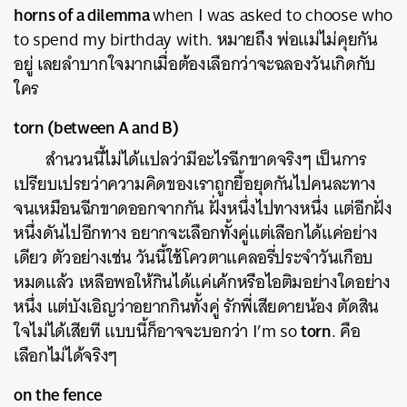
horns of a dilemma
when I was asked to choose who
to spend my birthday with. หมายถึง พ่อแม่ไม่คุยกัน
อยู่ เลยลำบากใจมากเมื่อต้องเลือกว่าจะฉลองวันเกิดกับ
ใคร
torn (between A and B)
สำนวนนี้ไม่ได้แปลว่ามีอะไรฉีกขาดจริงๆ เป็นการ
เปรียบเปรยว่าความคิดของเราถูกยื้อยุดกันไปคนละทาง
จนเหมือนฉีกขาดออกจากกัน ฝั่งหนึ่งไปทางหนึ่ง แต่อีกฝั่ง
หนึ่งดันไปอีกทาง อยากจะเลือกทั้งคู่แต่เลือกได้แค่อย่าง
เดียว ตัวอย่างเช่น วันนี้ใช้โควตาแคลอรี่ประจำวันเกือบ
หมดแล้ว เหลือพอให้กินได้แค่เค้กหรือไอติมอย่างใดอย่าง
หนึ่ง แต่บังเอิญว่าอยากกินทั้งคู่ รักพี่เสียดายน้อง ตัดสิน
torn
ใจไม่ได้เสียที แบบนี้ก็อาจจะบอกว่า I’m so
. คือ
เลือกไม่ได้จริงๆ
on the fence