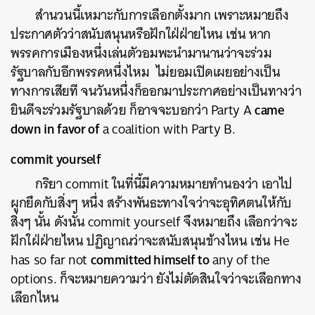
SHARE
TWEET
LINE
EMAIL
สำนวนนี้เหมาะกับการเลือกตั้งมาก เพราะหมายถึง
ประกาศตัวว่าสนับสนุนหรือฝักใฝ่ฝ่ายไหน เช่น หาก
พรรคการเมืองหนึ่งเล่นตัวอมพะนำมานานว่าจะร่วม
รัฐบาลกับอีกพรรคหนึ่งไหม ไม่ยอมเปิดเผยอย่างเป็น
ทางการเสียที จนวันหนึ่งก็ออกมาประกาศอย่างเป็นทางว่า
came
ยินดีจะร่วมรัฐบาลด้วย ก็อาจจะบอกว่า Party A
down in favor of
a coalition with Party B.
commit yourself
กริยา commit ในที่นี้มีความหมายทำนองว่า เอาไป
ผูกยึดกับสิ่งๆ หนึ่ง สร้างพันธะทางใจว่าจะอุทิศตนให้กับ
สิ่งๆ นั้น ดังนั้น commit yourself จึงหมายถึง เลือกว่าจะ
ฝักใฝ่ฝ่ายไหน ปฏิญาณว่าจะสนับสนุนข้างไหน เช่น He
committed himself to
has so far not
any of the
options. ก็จะหมายความว่า ยังไม่ตัดสินใจว่าจะเลือกทาง
เลือกไหน