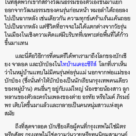
ในที่สุดพวกเขาก็สร้างวัฒนธรรมของตัวเองขึ้นมาแยก
ออกจากวัฒนธรรมของคนรุ่นก่อนหน้า หมอลำได้ถอยลง
ไปเป็นฉากหลัง เช่นเดียวกัน ความทุกข์เศร้าแร้นแค้นถอย
ไปเป็นฉากหลัง แต่ชีวิตที่อาจจะไม่ได้แตกต่างจากวัยรุ่น
ในเมืองในเชิงความคิดแต่มีบริบทที่เฉพาะต่อพื้นที่ได้ก้าว
ขึ้นมาแทน
และนี่คือวิธีการที่ดนตรีได้พาเรามาถึงโลกของบักเซี
ยง จาลอด และบักป่องใน
ไทบ้านเดอะซีรีส์
โลกที่เราเห็น
ว่าในหมู่บ้านแทบไม่มีคนรุ่นพ่อรุ่นแม่ นอกจากพ่อแม่ของ
บักป่อง (ซึ่งนั่นทำให้บักป่องเป็นนักเรียนกรุงเทพคนเดียว
ของหมู่บ้าน) คนอื่นๆ อยู่กับแม่ใหญ่ น้องชายน้องสาว ลูก
หลานของตัวละครในเพลงของต่าย อรทัย หรือไมค์ ภิรมย์
พร เติบโตขึ้นมาแล้วและกลายเป็นคนหนุ่มสาวแห่งยุค
สมัย
ถึงที่สุดจาลอด บักเซียงคือผู้คนที่กรุงเทพไม่ใช่มิตร
หรือศัตรู กรุงเทพไม่ใช่ความวุ่นวายหรือทุนนิยมสามานย์