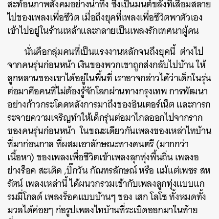
สะท้อนภาพสังคมอย่างน่าทึ่ง ซึ่งเป็นมนต์ขลังที่เสื่อมสลาย
ไปของเพลงเพื่อชีวิต เมื่อถึงยุคที่เพลงเพื่อชีวิตพาตัวเอง
เข้าไปอยู่ในร้านเหล้าและกลายเป็นเพลงรักเทศนาผู้คน
นั่นคือกลุ่มคนที่เป็นแรงงานหลักจนถึงยุคนี้ ต่างไป
จากคนรุ่นก่อนหน้า เงินของพวกเขาถูกส่งกลับไปบ้าน ให้
ลูกหลานของเขาได้อยู่ในพื้นที่ เราอาจกล่าวได้ว่าเด็กในรุ่น
ต่อมาคือคนที่ไม่ต้องรู้จักโลกผ่านทางกรุงเทพ การพัฒนา
อย่างก้าวกระโดดหลังการมาถึงของอินเตอร์เน็ต และการก
ระจายความเจริญทำให้เด็กรุ่นต่อมาไกลออกไปจากราก
ของคนรุ่นก่อนหน้า ในขณะเดียวกันเพลงของเหล่าไทบ้าน
ที่มาก่อนกาล ที่ผสมเอาลักษณะทางดนตรี (มากกว่า
เนื้อหา) ของเพลงเพื่อชีวิตเข้าเพลงลุกทุ่งพื้นถิ่น เพลงอ
ย่างร็อค สะเดิด ,บิ๊กวัน กัณทรลักษณ์ หรือ แม้แต่เพชร สห
รัตน์ เพลงเหล่านี้ ได้ผนวกรวมเข้ากับเพลงลูกทุ่งแบบแก
รมมี่โกลด์ เพลงร็อคแบบบ้านๆ ของ เสก โลโซ ทั้งหมดทั้ง
มวลได้ค่อยๆ ก่อรูปเพลงไทบ้านที่ระเบิดออกมาในท้าย