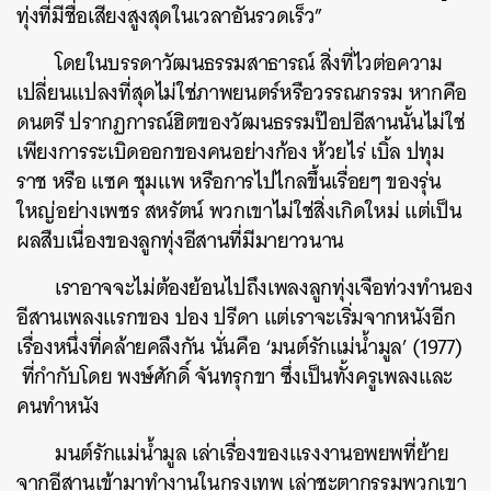
ทุ่งที่มีชื่อเสียงสูงสุดในเวลาอันรวดเร็ว”
โดยในบรรดาวัฒนธรรมสาธารณ์ สิ่งที่ไวต่อความ
เปลี่ยนแปลงที่สุดไม่ใช่ภาพยนตร์หรือวรรณกรรม หากคือ
ดนตรี ปรากฏการณ์ฮิตของวัฒนธรรมป๊อปอีสานนั้นไม่ใช่
เพียงการระเบิดออกของคนอย่างก้อง ห้วยไร่ เบิ้ล ปทุม
ราช หรือ แซค ชุมแพ หรือการไปไกลขึ้นเรื่อยๆ ของรุ่น
ใหญ่อย่างเพชร สหรัตน์ พวกเขาไม่ใช่สิ่งเกิดใหม่ แต่เป็น
ผลสืบเนื่องของลูกทุ่งอีสานที่มีมายาวนาน
เราอาจจะไม่ต้องย้อนไปถึงเพลงลูกทุ่งเจือท่วงทำนอง
อีสานเพลงแรกของ ปอง ปรีดา แต่เราจะเริ่มจากหนังอีก
เรื่องหนึ่งที่คล้ายคลึงกัน นั่นคือ ‘มนต์รักแม่น้ำมูล’ (1977)
ที่กำกับโดย พงษ์ศักดิ์ จันทรุกขา ซึ่งเป็นทั้งครูเพลงและ
คนทำหนัง
มนต์รักแม่น้ำมูล เล่าเรื่องของแรงงานอพยพที่ย้าย
จากอีสานเข้ามาทำงานในกรุงเทพ เล่าชะตากรรมพวกเขา