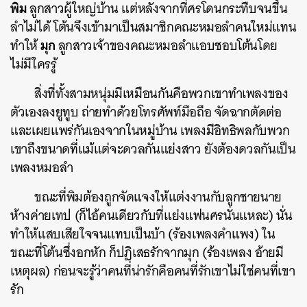
พิม
ลูกสาวผู้ใหญ่บ้าน แต่หลังจากที่ศรโดนกระทืบจนขึ้น
ลำไม่ได้ โต้นจึงเข้ามาเป็นสมาชิกคณะหมอลำคนใหม่แทน
มุก
ทำให้
ลูกสาวเจ้าของคณะหมอลำแอบชอบโต้นโดย
ไม่มีใครรู้
สิ่งที่ทั้งสามหนุ่มมีเหมือนกันคือพวกเขาทำเพลงของ
ตัวเองลงยูทูบ ถ่ายทำด้วยโทรศัพท์มือถือ จัดฉากตัดต่อ
และเผยแพร่กันเองจากในหมู่บ้าน เพลงมีอิทธิพลกับพวก
เขาถึงขนาดที่แม้แต่จะดวลกันแย่งสาว ยังต้องดวลกันเป็น
เพลงหมอลำ
ขณะที่พิมต้องถูกจัดแจงให้แต่งงานกับลูกชายนาย
ห้างค่ายเทป (ก็ไอ้คนเดียวกับที่แย่งแฟนศรนั่นแหละ) นั่น
ทำให้แสบเสียใจจนแทบเป็นบ้า (ร้องเพลงคำแพง) ใน
ขณะที่โต้นซึ่งอกหัก ก็ปฏิเสธรักจากมุก (ร้องเพลง อ้ายมี
เหตุผล) ก่อนจะรู้ว่าคนที่น่ารักคือคนที่รักเขาไม่ใช่คนที่เขา
รัก