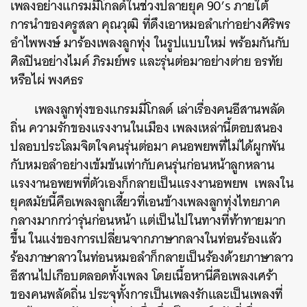
เพลงอย่างแกรมมีโกลด์ในช่วงปลายยุค 90’s ภายใต้
การนำของครูสลา คุณวุฒิ ที่ดึงเอาหมอลำเก่าอย่างศิริพร
อำไพพงษ์ มาร้องเพลงลูกทุ่ง ในรูปแบบใหม่ พร้อมกันกับ
ค้นหา
ศิลปินอย่างไมค์ ภิรมย์พร และรุ่นต่อมาอย่างต่าย อรทัย
SHARE
TWEET
LINE
EMAIL
หรือไผ่ พงศธร
เพลงลูกทุ่งของแกรมมี่โกลด์ เล่าเรื่องคนอีสานพลัด
ถิ่น ความรักของแรงงานในเมือง เพลงเหล่านี้ตอบสนอง
ปลอบประโลมจิตใจคนรุ่นต่อมา คนอพยพที่ไม่ได้ผูกพัน
กับหมอลำอย่างเข้มข้นเท่ากับคนรุ่นก่อนหน้าลูกหลาน
แรงงานอพยพที่ตัวเองก็กลายเป็นแรงงานอพยพ เพลงใน
ยุคสมัยนี้คือเพลงลูกเสี้ยวที่เอนข้างเพลงลูกทุ่งไทยภาค
กลางมากกว่ารุ่นก่อนหน้า แต่เป็นไปในทางที่ท้าทายมาก
ขึ้น ในแง่ของการเปลี่ยนจากภาษากลางในท่อนร้องแล้ว
ร้องภาษาลาวในท่อนหมอลำก็กลายเป็นร้องด้วยภาษาลาว
อีสานไปเกือบตลอดทั้งเพลง โดยเนื้อหานี่คือเพลงเศร้า
ของคนพลัดถิ่น ประจุทั้งการเป็นเพลงรักและเป็นเพลงที่