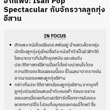
ฮักแพง: Isan Pop
Spectacular กับจักรวาลลูกทุ่ง
อีสาน
IN FOCUS
ฮักแพง หนังโดยธีรเดช สพันอยู่ นำแสดงโดยกลุ่ม
นักร้องลูกทุ่งรุ่นใหม่ชื่อดัง หนังทำตัวเป็นมิวสิกวิดิ
โอขนาดยาวที่บันทึกยุคสมัย และเล่นกับ
ประวัติศาสตร์อีสานป๊อปได้อย่างน่าสนใจ โดย
ความฮิตของวัฒนธรรมนี้เอง เป็นผลมาจากรากอัน
ยาวนานของเพลงลูกทุ่งอีสาน
กล่าวถึงประวัติศาสตร์ของลูกทุ่งอีสาน จากยุคที่
ลูกทุ่งร่วมสมัยผสมเข้ากับหมอลำ ก่อนจะขยาย
ขอบเขตเมื่อเจอกับดนตรีฮาร์ดร็อคจากผับของ
พวกทหารจีไอ ไปจนถึงยุคของแกรมมี่โกลด์ ซึ่ง