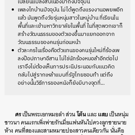
เปลี่ยนแปลงสืบเนื่องมาถึงปัจจุบัน
เพลงไทบ้านปัจจุบัน ไม่ได้พูดถึงแรงงานอพยพอีก
แล้ว มันพูดถึงวัยรุ่นหนุ่มสาวในหมู่บ้าน ที่เรียนใน
พื้นที่และเข้ามหาวิทยาลัยในพื้นที่ ในที่สุดพวกเขาก็
สร้างวัฒนธรรมของตัวเองขึ้นมาแยกออกจาก
วัฒนธรรมของคนรุ่นก่อนหน้า
ตัวละครในเรื่องคือตัวแทนของคนรุ่นใหม่ที่ร้องเพ
ลงป๊อปภาษาอีสาน ไม่ใช่นักร้องหมอลำอีกต่อไป
เราจึงไม่ต้องเห็นการประนีประนอมกับแนวคิด
กลับไปสู่รากเหล้าแบบที่รัฐไทยชอบทำ แต่ถึง
อย่างนั้นวิธีการของหนังก็ยังมีบางจุดที่...
ศร
โต้น
แสบ
เป็นพระเอกหมอลำ ส่วน
และ
เป็นหนุ่ม
ชาวนา คนแรกเพิ่งพ่ายรักเมื่อแฟนหันไปควงลูกชายนาย
ห้าง คนที่สองและสามหมายปองสาวคนเดียวกัน นั่นคือ