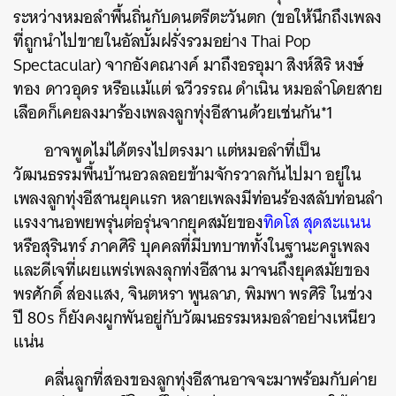
ระหว่างหมอลำพื้นถิ่นกับดนตรีตะวันตก (ขอให้นึกถึงเพลง
ที่ถูกนำไปขายในอัลบั้มฝรั่งรวมอย่าง Thai Pop
Spectacular) จากอังคณางค์ มาถึงอรอุมา สิงห์สิริ หงษ์
ทอง ดาวอุดร หรือแม้แต่ ฉวีวรรณ ดำเนิน หมอลำโดยสาย
เลือดก็เคยลงมาร้องเพลงลูกทุ่งอีสานด้วยเช่นกัน*1
อาจพูดไม่ได้ตรงไปตรงมา แต่หมอลำที่เป็น
วัฒนธรรมพื้นบ้านอวลลอยข้ามจักรวาลกันไปมา อยู่ใน
เพลงลูกทุ่งอีสานยุคแรก หลายเพลงมีท่อนร้องสลับท่อนลำ
แรงงานอพยพรุ่นต่อรุ่นจากยุคสมัยของ
ทิดโส สุดสะแนน
หรือสุรินทร์ ภาคศิริ บุคคลที่มีบทบาททั้งในฐานะครูเพลง
และดีเจที่เผยแพร่เพลงลุกท่งอีสาน มาจนถึงยุคสมัยของ
พรศักดิ์ ส่องแสง, จินตหรา พูนลาภ, พิมพา พรศิริ ในช่วง
ปี 80s ก็ยังคงผูกพันอยู่กับวัฒนธรรมหมอลำอย่างเหนียว
แน่น
คลื่นลูกที่สองของลูกทุ่งอีสานอาจจะมาพร้อมกับค่าย