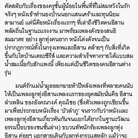
ตัดสลับกับเรื่องของครูชั้นผู้น้อยในพื้นที่ที่ไม่สมหวังในรัก
จริงๆ หนังเข้าทำนองบ้านนอกแสนเศร้าและทุนนิยม
สามานย์ แต่นี่คือหนังเรื่องแรกๆ ที่เล่าถึงชีวิตคนอีสาน
พลัดถิ่นในฐานะแรงงาน มาพร้อมเพลงดังของสนธิ
สมมาตร อย่าง ลูกทุ่งคนยาก หนังโด่งดังจนเป็น
ปรากฏการณ์ทั้งในกรุงเทพและอีสาน คล้ายๆ กับสิ่งที่เกิด
ขึ้นกับไทบ้านเดอะซีรีส์ และความสำเร็จทางรายได้แบบสม
น้ำสมเนื้อกับฮักแพงนี้ เพียงแต่เป็นชีวิตของคนอีสานต่าง
รุ่น
มนต์รักแม่น้ำมูลออกฉายห้าปีหลังเพลงที่หลายคนนับ
ให้เป็นเพลงลูกทุ่งอีสานเพลงแรกของยุคสมัยนั่นคือ อีสาน
ลำเพลิน ของอังคณางค์ คุณไชย (ซึ่งตัวเพลงถูกเขียนขึ้น
มาเพื่อประกอบหนังเรื่อง ‘บัวลำภู’ จนราวกับว่าหนังและ
เพลงลูกทุ่งอีสานเกี่ยวพันกันจนแยกได้ยากในฐานะวัฒน
ธรรมป๊อบของชนชั้นล่าง) ขบวนทัพนักร้องเพลงลูกทุ่ง
อีสาน ค่อยๆ แยกสายเดินกับลูกทุ่งกระแสหลัก แม้ว่าจะ