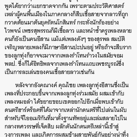
พูดได้ยากว่าแยกขาดจากกัน เพราะตามประวัติศาสตร์
เหล่าผู้คนพื้นเมืองในภาคกลางก็สืบเชื้อสายจากลาวที่ถูก
กวาดต้อนมาต้นยุครัตนโกสินทร์ กระทั่งนักร้องอย่าง
ไวพจน์ เพชรสุพรรณก็มีเชื้อลาว และหนำซ้ำครูเพลงหลาย
คนก็ยังเป็นคนอีสาน แม้แต่เพลงดังๆ ของสุรพล สมบัติ
เจริญหลายเพลงก็มีภาษาอีสานปะปนอยู่ หรือถ้าจะสืบราก
ของลูกทุ่งก็อาจจะมาจากเพลงรำโทนรำวงในสมัยจอม
พลป. ซึ่งก็ได้อิทธิพลจากเพลงรำโทนแถบเพชรบูรณ์ซึ่ง
เป็นการละเล่นของคนเชื้อสายลาวเช่นกัน
หลังจากอังคณางค์ คุณไชย เพลงลูกทุ่งอีสานซึ่งเป็น
เพลงที่ประกอบขึ้นจากเพลงลูกทุ่งร่วมสมัย ผสมเข้ากับ
เพลงหมอลำ ได้ขยายขอบเขตออกไปอีกเมื่อพบเข้ากับ
ดนตรีฮาร์ดร็อคที่ได้มาจากเหล่านักดนตรีที่ไปเล่นในผับ
สำหรับจีไออเมริกันที่มาตั้งฐานทัพอยู่และล่มสลายไปใน
กลางทศวรรษที่เจ็ดสิบ ผลักดันนักดนตรีเหล่านี้เข้าสู่
วงการเพลง และเกิดการผสมข้ามสายพันธุ์กันอย่างน่าทึ่ง