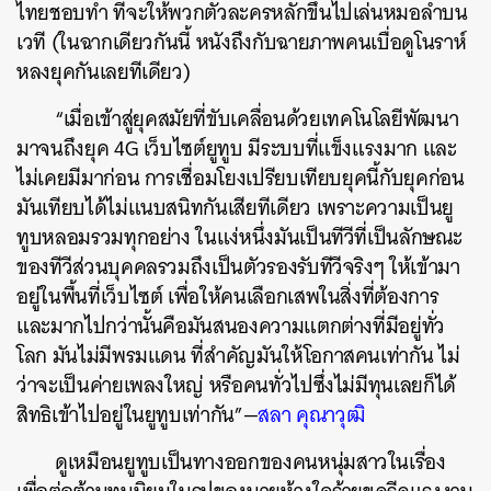
ไทยชอบทำ ที่จะให้พวกตัวละครหลักขึ้นไปเล่นหมอลำบน
เวที (ในฉากเดียวกันนี้ หนังถึงกับฉายภาพคนเบื่อดูโนราห์
หลงยุคกันเลยทีเดียว)
“เมื่อเข้าสู่ยุคสมัยที่ขับเคลื่อนด้วยเทคโนโลยีพัฒนา
มาจนถึงยุค 4G เว็บไซต์ยูทูบ มีระบบที่แข็งแรงมาก และ
ไม่เคยมีมาก่อน การเชื่อมโยงเปรียบเทียบยุคนี้กับยุคก่อน
มันเทียบได้ไม่แนบสนิทกันเสียทีเดียว เพราะความเป็นยู
ทูบหลอมรวมทุกอย่าง ในแง่หนึ่งมันเป็นทีวีที่เป็นลักษณะ
ของทีวีส่วนบุคคลรวมถึงเป็นตัวรองรับทีวีจริงๆ ให้เข้ามา
อยู่ในพื้นที่เว็บไซต์ เพื่อให้คนเลือกเสพในสิ่งที่ต้องการ
และมากไปกว่านั้นคือมันสนองความแตกต่างที่มีอยู่ทั่ว
โลก มันไม่มีพรมแดน ที่สำคัญมันให้โอกาสคนเท่ากัน ไม่
ว่าจะเป็นค่ายเพลงใหญ่ หรือคนทั่วไปซึ่งไม่มีทุนเลยก็ได้
สิทธิเข้าไปอยู่ในยูทูบเท่ากัน”—
สลา คุณาวุฒิ
ดูเหมือนยูทูบเป็นทางออกของคนหนุ่มสาวในเรื่อง