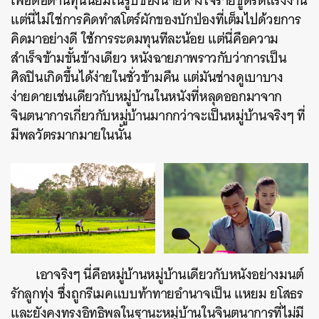
เพื่อต่อต้านทุนนิยมในรูปของนายห้างใจร้ายขูดรีดแรงงาน
แต่นี่ไม่ใช่การคิดทำสโตร์ผักของบักป่องที่เต็มไปด้วยการ
คิดมาอย่างดี ใช้การระดมทุนทีละน้อย แต่นี่คือความ
สำเร็จข้ามขั้นข้างเดียว หนังฉายภาพราวกับว่าการเป็น
ศิลปินเกิดขึ้นได้ง่ายในชั่วข้ามคืน แต่มันช่างดูเบาบาง
ง่ายดายเช่นเดียวกับหมู่บ้านในหนังที่หลุดออกมาจาก
จินตนาการเกี่ยวกับหมู่บ้านมากกว่าจะเป็นหมู่บ้านจริงๆ ที่
มีพลวัตรมากมายในนั้น
เอาจริงๆ นี่คือหมู่บ้านหมู่บ้านเดียวกับหนังอย่างมนต์
รักลูกทุ่ง ซึ่งถูกรีเมคแบบท้าทายอำนาจเป็น แหยม ยโสธร
และยังคงทรงอิทธิพลในฐานะหมู่บ้านในจินตนาการที่ไม่มี