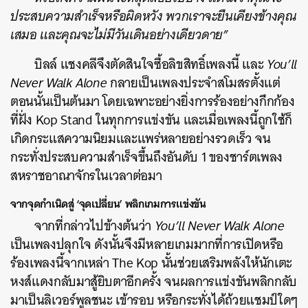
ประสบความสำเร็จหรือผิดหวัง พวกเราจะยืนเคียงข้างคุณ
เสมอ และคุณจะไม่มีวันเดินอย่างเดียวดาย”
บิลล์ แชงคลีจึงตัดสินใจซื้อลิขสิทธิ์เพลงนี้ และ
You’ll
Never Walk Alone
กลายเป็นเพลงประจำสโมสรตั้งแต่
ตอนนั้นเป็นต้นมา โดยเฉพาะอย่างยิ่งการร้องอย่างกึกก้อง
ที่ฝั่ง Kop Stand ในทุกการแข่งขัน และเมื่อเพลงนี้ถูกใช้ก็
เกิดกระแสความนิยมและแพร่หลายอย่างรวดเร็ว จน
กระทั่งประสบความสำเร็จขึ้นถึงอันดับ 1 ของชาร์ตเพลง
สหราชอาณาจักรในเวลาต่อมา
จากจุดกำเนิดสู่ ‘จุดเปลี่ยน’ พลิกเกมการแข่งขัน
จากที่กล่าวไปข้างต้นว่า
You’ll Never Walk Alone
เป็นเพลงปลุกใจ ดังนั้นจึงมีหลายเกมมากที่การเปิดหรือ
ร้องเพลงนี้จากเหล่า The Kop นั้นช่วยเสริมพลังให้นักเตะ
หงส์แดงกลับมาสู้ยิบตาอีกครั้ง จนผลการแข่งขันพลิกกลับ
มาเป็นลิเวอร์พูลชนะ เข้ารอบ หรือกระทั่งได้ถ้วยแชมป์ใดๆ