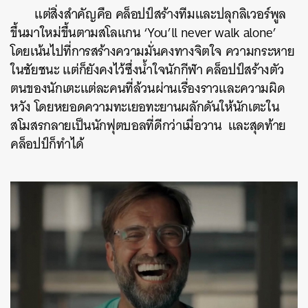
แต่สิ่งสำคัญคือ คล็อปป์สร้างทีมและปลุกลิเวอร์พูล
ขึ้นมาใหม่ขึ้นตามสโลแกน ‘You’ll never walk alone’
โดยเน้นไปที่การสร้างความมั่นคงทางจิตใจ ความกระหาย
ในชัยชนะ แต่ก็ยังคงไว้ซึ่งน้ำใจนักกีฬา คล็อปป์สร้างตัว
ตนของนักเตะแต่ละคนที่ล้วนผ่านเรื่องราวและความผิด
หวัง โดยหยอดความทะเยอทะยานผลักดันให้นักเตะใน
สโมสรกลายเป็นนักฟุตบอลที่ดีกว่าเมื่อวาน และสุดท้าย
คล็อปป์ก็ทำได้