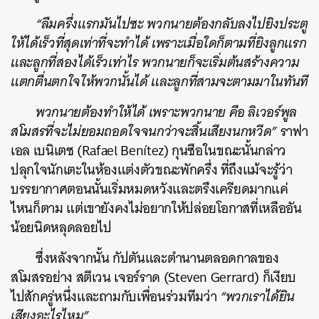
“ลืมครึ่งแรกมันไปซะ พวกนายต้องกลับลงไปยิงประตู
ให้ได้เร็วที่สุดเท่าที่จะทำได้ เพราะเมื่อใดก็ตามที่ยิงลูกแรก
และลูกที่สองได้เร็วเท่าไร พวกนายก็จะเริ่มต้นสร้างความ
แตกตื่นตกใจให้พวกนั้นได้ และลูกที่สามจะตามมาในทันที
พวกนายต้องทำให้ได้ เพราะพวกนาย คือ ลิเวอร์พูล
สโมสรที่จะไม่ยอมถอดใจจนกว่าจะสิ้นเสียงนกหวีด”
ราฟา
เอล เบนิเตซ (Rafael Benítez) กุนซือในขณะนั้นกล่าว
ปลุกใจนักเตะในห้องแต่งตัวขณะพักครึ่ง ที่ถึงแม้จะรู้ว่า
บรรยากาศตอนนั้นเริ่มหมดหวังและตรึงเครียดมากแค่
ไหนก็ตาม แต่เขายังคงไม่อยากให้ปล่อยโอกาสที่เหลืออัน
น้อยนิดหลุดลอยไป
ซึ่งหลังจากนั้น กัปตันและตำนานตลอดกาลของ
สโมสรอย่าง สตีเวน เจอร์ราด (Steven Gerrard) ก็เงียบ
ไปสักครู่หนึ่งและถามกับเพื่อนร่วมทีมว่า
“พวกเราได้ยิน
เสียงอะไรไหม”