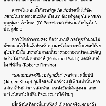
สภาพในตอนนั้นลิเวอร์พูลร่อแร่อย่างเห็นได้ชัด
เพราะในรอบรองชนะเลิศ นัดแรก ลิเวอร์พูลบุกไปพ่ายเจ้า
บุญทุ่มบาร์เซโลนา (FC Barcelona) ที่สนามคัมป์นูถึง 3
ประตูต่อ 0
หากให้กล่าวตามตรง คิดว่าแฟนลิเวอร์พูลจำนวนไม่
น้อยถอดใจไปแล้วสำหรับความหวังในการคว้าแชมป์ถ้วย
ยุโรปในปีนั้น เพราะในตอนนั้นขาดสองกองหน้าคนสำคัญ
อย่าง โมฮาเหม็ด ซาลาห์ (Mohamed Salah) และโรแบร์
โต ฟีร์มีโน (Roberto Firmino)
“แค่เล่นอย่างที่ลิเวอร์พูลเป็น”
เจอร์เกน คล็อปป์
(Jürgen Klopp) กุนซือของทีมกล่าวแต่เพียงเท่านั้น หาก
แต่เรารู้กันดีว่าการเดิมพันการแข่งขันนี้มันสูงมาก และ
บาร์เซโลนาไม่ใช่ทีมที่จะประมาทได้ง่ายๆ
เมื่อถึงนัดที่สองที่แอนฟิลด์ เปิดฉากครึ่งแรกมาถึง