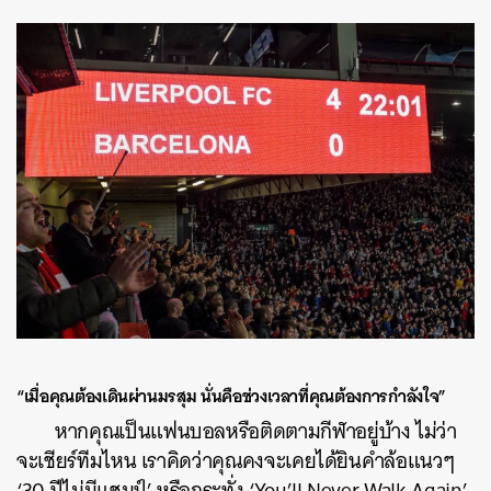
“เมื่อคุณต้องเดินผ่านมรสุม นั่นคือช่วงเวลาที่คุณต้องการกำลังใจ”
หากคุณเป็นแฟนบอลหรือติดตามกีฬาอยู่บ้าง ไม่ว่า
จะเชียร์ทีมไหน เราคิดว่าคุณคงจะเคยได้ยินคำล้อแนวๆ
‘30 ปีไม่มีแชมป์’ หรือกระทั่ง ‘You’ll Never Walk Again’