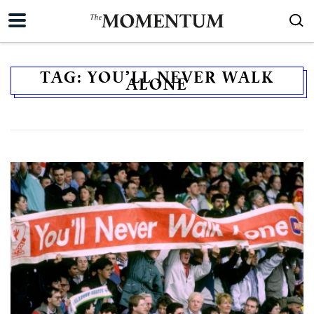
TAG:
YOU’LL NEVER WALK
ALONE