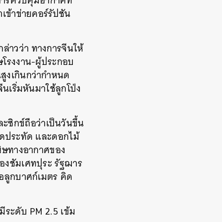
การควบคุมอากาศที่
เข้าข่ายคอร์รัปชัน
ล่าวว่า ทางการจีนให้
ทษโรงงาน-ผู้ประกอบ
้นสูงเกินกว่ากำหนด
นเริ่มหันมาใช้ลูกโป่ง
ิกข์ถือว่าเป็นวันขึ้น
จุดประทัด และดอกไม้
มลพิษทางอากาศของ
ืองชัมเศทปุระ รัฐฌาร
่อลูกบาศก์เมตร คิด
ีระดับ PM 2.5 เข้ม