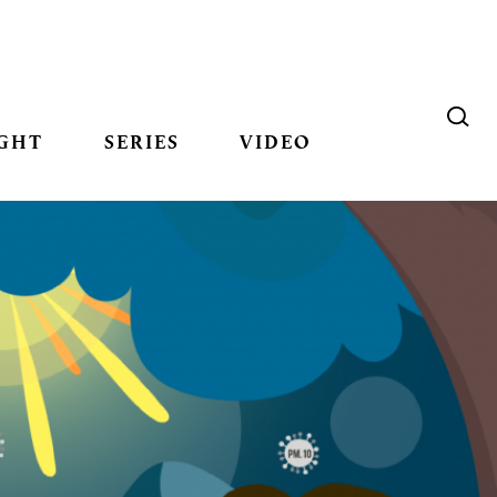
GHT
SERIES
VIDEO