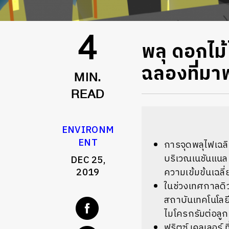
พลุ ดอกไม
4
ฉลองที่มาพ
MIN.
READ
ENVIRONM
ENT
การจุดพลุไฟเฉลิม
บริเวณเนชันแนล ม
DEC 25,
2019
ความเข้มข้นเฉลี่
ในช่วงเทศกาลดิว
สถาบันเทคโนโลยี
ไมโครกรัมต่อลูก
ฟริตซ์ เคลเลอร์