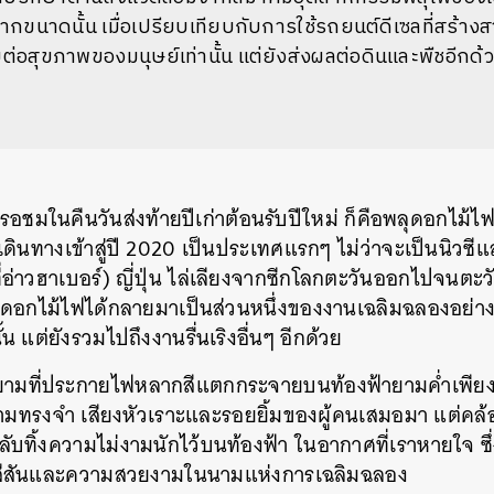
ากขนาดนั้น เมื่อเปรียบเทียบกับการใช้รถยนต์ดีเซลที่สร้างสา
่อสุขภาพของมนุษย์เท่านั้น แต่ยังส่งผลต่อดินและพืชอีกด้
นรอชมในคืนวันส่งท้ายปีเก่าต้อนรับปีใหม่ ก็คือพลุดอกไม้ไฟ ท
ดินทางเข้าสู่ปี 2020 เป็นประเทศแรกๆ ไม่ว่าจะเป็นนิวซีแล
ลุที่อ่าวฮาเบอร์) ญี่ปุ่น ไล่เลียงจากซีกโลกตะวันออกไปจนต
ือดอกไม้ไฟได้กลายมาเป็นส่วนหนึ่งของงานเฉลิมฉลองอย่าง
้น แต่ยังรวมไปถึงงานรื่นเริงอื่นๆ อีกด้วย
ที่ประกายไฟหลากสีแตกกระจายบนท้องฟ้ายามค่ำเพียงไม่กี
ามทรงจำ เสียงหัวเราะและรอยยิ้มของผู้คนเสมอมา แต่คล้อยห
กลับทิ้งความไม่งามนักไว้บนท้องฟ้า ในอากาศที่เราหายใจ ซึ
บสีสันและความสวยงามในนามแห่งการเฉลิมฉลอง