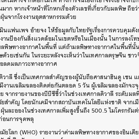
ด้ไม่ต่างจากดอกไม้ไฟ ทางการจีนเองก็เอาจริงเอาจังกับ
ก หากเจ้าหน้าที่โกหกเรื่องตัวเลขที่เกี่ยวกับมลพิษ ถือว่า
มฝุ่นจากโรงงานอุตสาหกรรมด้วย
ินแฟนเพจ อ้ายจง ให้ข้อมูลกับไทยรัฐเรื่องการควบคุมดังก
นักงานป้องกันสิ่งแวดล้อมในเขตหรือในเมืองนั้น ในการลงโ
ะมลพิษทางอากาศในพื้นที่ แต่ถ้ามลพิษทางอากาศในพื้นที่นั
โทษด้วยเช่นกัน ในระยะหลังจะเห็นว่าในเทศกาลตรุษจีน ชาวจี
พื่อลดมลภาวะทางอากาศ
วาลี ซึ่งเป็นเทศกาลสำคัญของผู้นับถือศาสนาฮินดู เชน และซ
่งมีงานเฉลิมฉลองติดต่อกันตลอด 5 วัน ผู้เฉลิมฉลองมักจะ
้าย จากรายงานของบีบีซีชี้ว่าในช่วงเทศกาลดิวาลี ระดับ
งมีนัยสำคัญ โดยนักเคมีจากสถาบันเทคโนโลยีแห่งชาติ จากเม
ฝุ่นละอองในช่วงเทศกาลเพิ่มสูงขึ้นถึง 500.5 ไมโครกรัมต
์ก่อนการจุดพลุ
นามัยโลก (WHO) รายงานว่าค่ามลพิษทางอากาศของอินเดียม