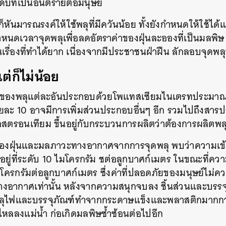
ระดับที่เป็นอันตรายต่อมนุษย์
็หันมารณรงค์ให้ใช้พลุที่มีควันน้อย ทั้งยังกำหนดให้ใช้ได้แค่พ
หนดเวลาจุดพลุเพื่อลดอัตราค่าของฝุ่นละอองที่เป็นมลพิษ
นเรื่องที่ทำได้ยาก เนื่องจากมีประชาชนฝ่าฝืน ลักลอบจุด
ต่ก็ไม่น้อย
ของพลุแต่ละอันประกอบด้วยโพแทสเซียมไนเตรทประมาณร้
ยละ 10 อาจมีการเพิ่มส่วนประกอบอื่นๆ อีก รวมไปถึงสา
สตรอนเทียม ขึ้นอยู่กับกระบวนการผลิตว่าต้องการผลิตพล
เรื่องฝุ่นและมลภาวะทางอากาศจากการจุดพลุ พบว่าความเข
ยอยู่ที่ระดับ 10 ไมโครกรัม ชต่อลูกบาศก์เมตร ในขณะที่ควา
โครกรัมต่อลูกบาศก์เมตร ซึ่งค่าที่ปลอดภัยของมนุษย์ไม่คว
ทางอากาศเท่านั้น หลังจากความสนุกจบลง ชิ้นส่วนและบรรจ
อกพลุไฟและบรรจุภัณฑ์ทำจากกระดาษแข็งและพลาสติกมากกว่า
ไหลลงแม่น้ำ ก่อเกิดมลพิษซ้ำซ้อนต่อไปอีก