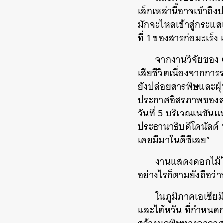
เล็กเหล่านี้อาจเข้าถึ
มักจะไหลเข้าสู่กระแส
ที่ 1 ของสารก่อมะเร็
จากงานวิจัยของ C
เสียชีวิตเนื่องจากก
ยังปล่อยสารพิษและฝุ่
ประกาศอิสรภาพของสหรั
วันที่ 5 บริเวณเนชันแ
ประธานาธิบดีโดนัลด์ ท
เคยมีมาในดีซีเลย”
งานแสดงดอกไม้ไฟท
อย่างไรก็ตามยังถือว่าน
ในภูมิภาคเอเชียม
และไต้หวัน ที่กำหนดกฎ