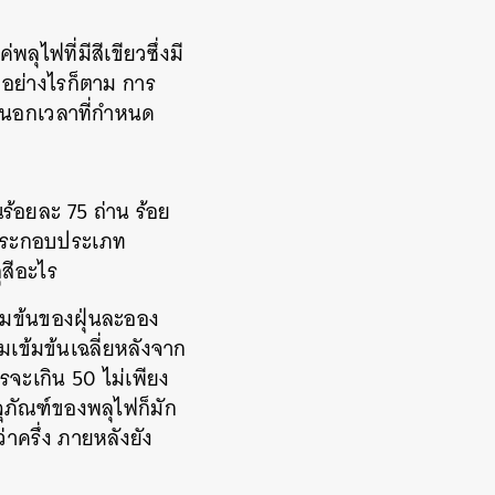
ลุไฟที่มีสีเขียวซึ่งมี
 อย่างไรก็ตาม การ
พลุนอกเวลาที่กำหนด
อยละ 75 ถ่าน ร้อย
รประกอบประเภท
ุสีอะไร
้มข้นของฝุ่นละออง
มเข้มข้นเฉลี่ยหลังจาก
รจะเกิน 50 ไม่เพียง
ุภัณฑ์ของพลุไฟก็มัก
ครึ่ง ภายหลังยัง