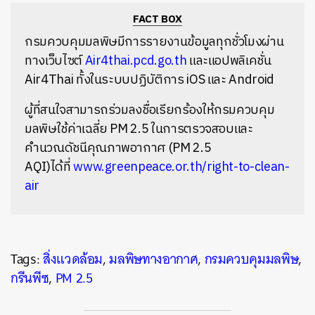
FACT BOX
กรมควบคุมมลพิษมีการรายงานข้อมูลทุกชั่วโมงผ่าน
ทางเว็บไซต์
Air4thai.pcd.go.th
และแอปพลิเคชั่น
Air4Thai ทั้งในระบบปฏิบัติการ iOS และ Android
ผู้ที่สนใจสามารถร่วมลงชื่อเรียกร้องให้กรมควบคุม
มลพิษใช้ค่าเฉลี่ย PM 2.5 ในการตรวจสอบและ
คำนวณดัชนีคุณภาพอากาศ (PM 2.5
AQI)ได้ที่
www.greenpeace.or.th/right-to-clean-
air
Tags:
สิ่งแวดล้อม
,
มลพิษทางอากาศ
,
กรมควบคุมมลพิษ
,
กรีนพีซ
,
PM 2.5