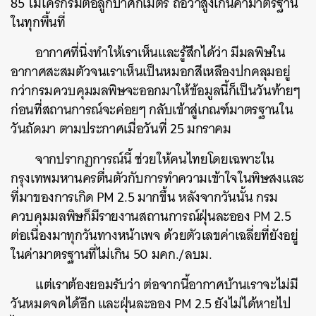
85 ไมโครกรัมต่อลูกบาศก์เมตร ถือว่าสูงเกินค่ามาตรฐาน
ในทุกพื้นที่
อากาศที่นิ่งทำให้เราเห็นและรู้สึกได้ว่า มีมลพิษใน
อากาศสะสมตัวจนเราเห็นเป็นหมอกสีเหลืองปกคลุมอยู่
กว่ากรมควบคุมมลพิษจะออกมาให้ข้อมูลนี้ก็เป็นวันท้ายๆ
ก่อนที่สถานการณ์จะค่อยๆ กลับเข้าสู่เกณฑ์มาตรฐานใน
วันถัดมา ตามประกาศเมื่อวันที่ 25 มกราคม
จากปรากฏการณ์นี้ ช่วยให้คนไทยโดยเฉพาะใน
กรุงเทพมหานครตื่นตัวกับการทำความเข้าใจในพิษสงและ
ที่มาของการเกิด PM 2.5 มากขึ้น หลังจากวันนั้น กรม
ควบคุมมลพิษก็มีรายงานสถานการณ์ฝุ่นละออง PM 2.5
ต่อเนื่องมาทุกวันทางหน้าเพจ ด้วยตัวเลขค่าเฉลี่ยที่ยังอยู่
ในค่ามาตรฐานที่ไม่เกิน 50 มคก./ลบม.
แต่เราต้องยอมรับว่า ต่อจากนี้อากาศบ้านเราจะไม่มี
วันหมดจดได้อีก และฝุ่นละออง PM 2.5 ยังไม่ได้หายไป