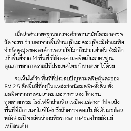
เมื่อนำค่ามาตรฐานขององค์การอนามัยโลกมาตรวจ
วัด จะพบว่า นอกจากพื้นที่ธนบุรีและสระบุรีจะมีค่ามลพิษ
จำกัดสูงสุดขององค์การอนามัยโลกถึงสามเท่าตัว ยังมีอีก
เก้าพื้นที่จาก 14 พื้นที่ ที่ยังคงค่ามลพิษเกินมาตรฐาน
คุณภาพอากาศรายปีที่ประเทศไทยกำหนดเอาไว้ด้วย
จะเห็นได้ว่า พื้นที่ที่ประสบปัญหามลพิษฝุ่นละออง
PM 2.5 คือพื้นที่ที่อยู่ในแหล่งกำเนิดมลพิษทั้งสิ้น ทั้ง
มลพิษจากการคมนาคมและการขนส่ง โรงงาน
อุตสาหกรรม โรงไฟฟ้าถ่านหิน เหมืองแร่ต่างๆ ไปจนถึง
พื้นที่ที่มีการเผาในที่โล่ง ซึ่งถ้าตรวจสอบไปยังตัวเลขย้อน
หลังสามปี จะเห็นว่ามลพิษทางอากาศของไทยยังแย่
เหมือนเดิม