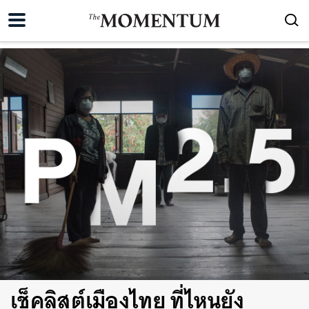
เช็คลิสต์เมืองไทย ที่ไหนยัง