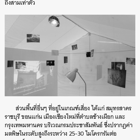
ถึงสามเท่าตัว
ส่วนพื้นที่อื่นๆ ที่อยู่ในเกณฑ์เสี่ยง ได้แก่ สมุทรสาคร
ราชบุรี ขอนแก่น เมืองเชียงใหม่ที่ตำบลช้างเผือก และ
กรุงเทพมหานคร บริเวณกรมประชาสัมพันธ์ ซึ่งปรากฏค่า
มลพิษในระดับสูงถึงระหว่าง 25-30 ไมโครกรัมต่อ