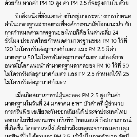
ด้วยกัน หากค่า PM 10 สูง ค่า PM 2.5 ก็จะสูงตามไปด้วย
อีกสิ่งหนึ่งที่ยังแตกต่างกันอยู่มากระหว่างการกำหนด
ค่าในมาตรฐานสากลตามที่องค์การอนามัยโลกแนะนำ กับ
การกำหนดค่ามาตรฐานของไทยก็คือ ในค่าเฉลี่ย 24
ชั่วโมง ประเทศไทยกำหนดค่ามาตรฐานของ PM 10 ไว้ที่
120 ไมโครกรัมต่อลูกบาศก์เมตร และ PM 2.5 มีค่า
มาตรฐาน 50 ไมโครกรัมต่อลูกบาศก์เมตร แต่องค์การ
อนามัยโลกแนะนำค่ามาตรฐานสากลของ PM 10 ไว้ที่ 50
ไมโครกรัมต่อลูกบาศก์เมตร และ PM 2.5 กำหนดไว้ที่ 25
ไมโครกรัมต่อลูกบาศก์เมตร
เมื่อเกิดสถานการณ์ฝุ่นละออง PM 2.5 สูงเกินค่า
มาตรฐานในวันที่ 24 มกราคม ธารา บัวคำศรี ผู้อำนวย
การกรีนพีซ เอเชียตะวันออกเฉียงใต้ ประจำประเทศไทย
ออกมาไลฟ์สดผ่านเพจ กรีนพีซ ไทยแลนด์ ถึงสถานการณ์
ที่เกิดขึ้น โดยตอนหนึ่งได้กล่าวถึงเหตุผลจากกรมควบคุม
มลพิษ ที่ไม่ได้รวมเอา PM 2.5 เข้าไปในการคำนวณดัชนี