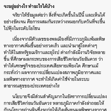
จะอยู่อย่างไร ทำอะไรได้บ้าง
จริยาให้ข้อมูลต่อว่า สิ่งที่จะเกิดขึ้นในปีนี้ และเห็นได้
อย่างขัดเจน คือการผสมกันระหว่างหมอกกับควันที่จะขึ้น
ไปฟุ้งในระดับโอโซน
เนี่องจากมีตัวเลขของพลเมืองที่มีภาวะภูมิแพ้มลพิษ
ทางอากาศเพิ่มขึ้นอย่างรวดเร็ว และนำมาสู่โรคต่างๆ
ทำให้ในสหรัฐอเมริกาและยุโรป ต่างกำลังมีงานวิจัยหลาย
ชิ้น ที่ศึกษาผลกระทบของการเสียชีวิตก่อนวัยอันควร ว่า
ทำให้เศรษฐกิจของประเทศเสียหายเพียงใด ศึกษาแม้
กระทั่งว่า ผลจากการเปลี่ยนแปลงสภาพภูมิอากาศและ
มลพิษทางอากาศ จะทำให้เกิดค่าใช้จ่ายในระบบ
สาธารณสุขของประเทศอย่างไร
นโยบายจึงมีส่วนสำคัญมากในอัตราการเปลี่ยนแปลง
การเสียชีวิตก่อนวันอันควร หลายภูมิภาคกำลังล่าถอยให้
กับนโยบายถ่านหินซึ่งจะก่อให้เกิดต้นทุนมลพิษทางอากาศ