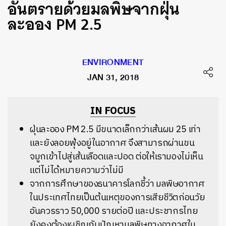
อันตรายด้วยมลพิษจากฝุ่น
ละออง PM 2.5
ENVIRONMENT
JAN 31, 2018
IN FOCUS
ฝุ่นละออง PM 2.5 มีขนาดเล็กกว่าเส้นผม 25 เท่า
และยังลอยฟุ้งอยู่ในอากาศ จึงสามารถผ่านขน
จมูกเข้าไปสู่เส้นเลือดและปอด ต่อให้เรามองไม่เห็น
แต่ไม่ได้หมายความว่าไม่มี
จากการศึกษาของธนาคารโลกชี้ว่า มลพิษอากาศ
ในประเทศไทยเป็นต้นเหตุของการเสียชีวิตก่อนวัย
อันควรราว 50,000 รายต่อปี และประชากรไทย
ยังคงต้องเผชิญกับปัญหามลพิษทางอากาศใน