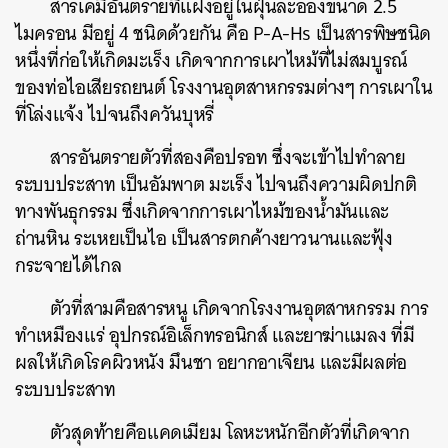
สารเคมีอันตรายที่แฝงอยู่ในฝุ่นละอองขนาด 2.5
ไมครอน มีอยู่ 4 ชนิดด้วยกัน คือ P-A-Hs เป็นสารพิษชนิด
หนึ่งที่ก่อให้เกิดมะเร็ง เกิดจากการเผาไหม้ที่ไม่สมบูรณ์
ของท่อไอเสียรถยนต์ โรงงานอุตสาหกรรมต่างๆ การเผาใน
ที่โล่งแจ้ง ไปจนถึงควันบุหรี่
สารอันตรายตัวที่สองคือปรอท ซึ่งจะเข้าไปทำลาย
ระบบประสาท เป็นอัมพาต มะเร็ง ไปจนถึงความผิดปกติ
ทางพันธุกรรม ซึ่งเกิดจากการเผาไหม้ของน้ำมันและ
ถ่านหิน ระเหยเป็นไอ เป็นสารตกค้างยาวนานและฟุ้ง
กระจายได้ไกล
ตัวที่สามคือสารหนู เกิดจากโรงงานอุตสาหกรรม การ
ทำเหมืองแร่ อุปกรณ์อิเล็กทรอนิกส์ และยาฆ่าแมลง ที่มี
ผลให้เกิดโรคผิวหนัง มึนชา อยากอาเจียน และมีผลต่อ
ระบบประสาท
ตัวสุดท้ายคือแคดเมียม โลหะหนักอีกตัวที่เกิดจาก