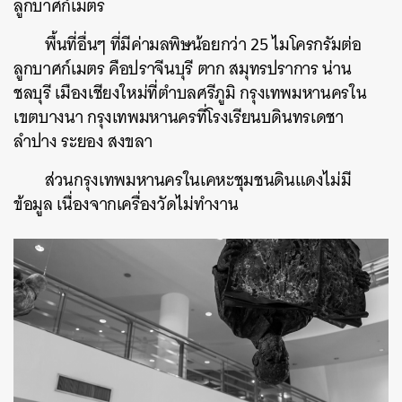
ลูกบาศก์เมตร
พื้นที่อื่นๆ ที่มีค่ามลพิษน้อยกว่า 25 ไมโครกรัมต่อ
ลูกบาศก์เมตร คือปราจีนบุรี ตาก สมุทรปราการ น่าน
ชลบุรี เมืองเชียงใหม่ที่ตำบลศรีภูมิ กรุงเทพมหานครใน
เขตบางนา กรุงเทพมหานครที่โรงเรียนบดินทรเดชา
ลำปาง ระยอง สงขลา
ส่วนกรุงเทพมหานครในเคหะชุมชนดินแดงไม่มี
ข้อมูล เนื่องจากเครื่องวัดไม่ทำงาน