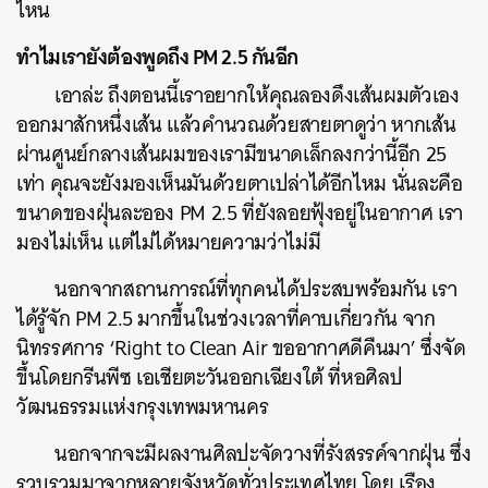
ไหน
ทำไมเรายังต้องพูดถึง
PM 2
.
5
กันอีก
เอาล่ะ ถึงตอนนี้เราอยากให้คุณลองดึงเส้นผมตัวเอง
ออกมาสักหนึ่งเส้น แล้วคำนวณด้วยสายตาดูว่า หากเส้น
ผ่านศูนย์กลางเส้นผมของเรามีขนาดเล็กลงกว่านี้อีก 25
เท่า คุณจะยังมองเห็นมันด้วยตาเปล่าได้อีกไหม นั่นละคือ
ขนาดของฝุ่นละออง PM 2.5 ที่ยังลอยฟุ้งอยู่ในอากาศ เรา
มองไม่เห็น แต่ไม่ได้หมายความว่าไม่มี
นอกจากสถานการณ์ที่ทุกคนได้ประสบพร้อมกัน เรา
ได้รู้จัก PM 2.5 มากขึ้นในช่วงเวลาที่คาบเกี่ยวกัน จาก
นิทรรศการ ‘Right to Clean Air ขออากาศดีคืนมา’ ซึ่งจัด
ขึ้นโดยกรีนพีซ เอเชียตะวันออกเฉียงใต้ ที่หอศิลป
วัฒนธรรมแห่งกรุงเทพมหานคร
นอกจากจะมีผลงานศิลปะจัดวางที่รังสรรค์จากฝุ่น ซึ่ง
รวบรวมมาจากหลายจังหวัดทั่วประเทศไทย โดย เรือง