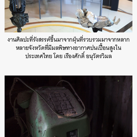
งานศิลปะที่รังสรรค์ขึ้นมาจากฝุ่นที่รวบรวมมาจากหลาก
หลายจังหวัดที่มีมลพิษทางอากาศปนเปื้อนสูงใน
ประเทศไทย โดย เรืองศักดิ์ อนุวัตรวิมล