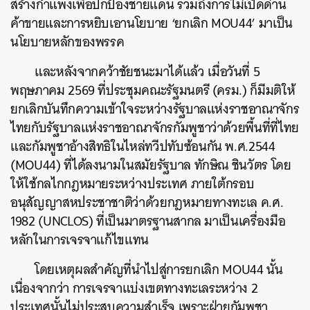
สร้างกำแพงเพื่อปกป้องชายแดน รวมถึงการไม่เปิดด่าน
ค้าขายและการหยิบเอานโยบาย ‘ยกเลิก​ MOU44’ มาเป็น
นโยบายหลักของพรรค
และหลังจากคว้าชัยชนะมาได้แล้ว เมื่อวันที่ 5
พฤษภาคม 2569 ที่ประชุมคณะรัฐมนตรี (ครม.) ก็มีมติให้
ยกเลิกบันทึกความเข้าใจระหว่างรัฐบาลแห่งราชอาณาจักร
ไทยกับรัฐบาลแห่งราชอาณาจักรกัมพูชาว่าด้วยพื้นที่ที่ไทย
และกัมพูชาอ้างสิทธิในไหล่ทวีปทับซ้อนกัน พ.ศ.2544
(MOU44) ที่ได้ลงนามในสมัยรัฐบาล ทักษิณ ชินวัตร โดย
ให้ใช้กลไกกฎหมายระหว่างประเทศ ภายใต้กรอบ
อนุสัญญาสหประชาชาติว่าด้วยกฎหมายทางทะเล ค.ศ.
1982 (UNCLOS) ที่เป็นมาตรฐานสากล มาเป็นเครื่องมือ
หลักในการเจรจาแก้ไขแทน
โดยเหตุผลสำคัญที่นำไปสู่การยกเลิก MOU44 นั้น
เนื่องจากว่า การเจรจาแบ่งเขตทางทะเลระหว่าง 2
ประเทศนั้นไม่ประสบความสำเร็จ เพราะฝ่ายกัมพูชา