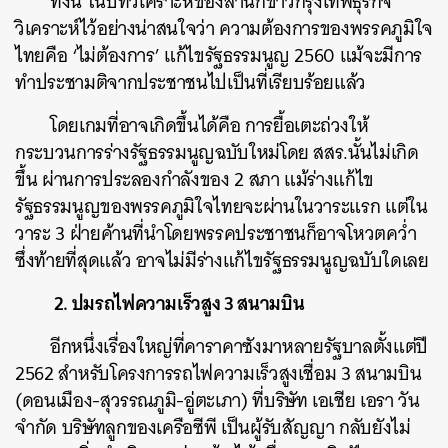
ทั้งนี้ ในบทวิเคราะห์ของสำนักข่าวกรุงเทพธุรกิจ
วิเคราะห์ไว้อย่างน่าสนใจว่า ความต้องการของพรรคภูมิใจ
ไทยคือ ‘ไม่ต้องการ’ แก้ไขรัฐธรรมนูญ 2560 แม้จะมีการ
ทำประชามติจากประชาชนไปเป็นที่เรียบร้อยแล้ว
โดยเกมที่อาจเกิดขึ้นได้คือ การยื้อเตะถ่วงให้
กระบวนการร่างรัฐธรรมนูญฉบับใหม่โดย สสร.นั้นไม่เกิด
ขึ้น ผ่านการประลองกำลังของ 2 สภา แม้ร่างแก้ไข
รัฐธรรมนูญของพรรคภูมิใจไทยจะผ่านในวาระแรก แต่ใน
วาระ 3 ฝ่ายค้านที่นำโดยพรรคประชาชนก็อาจโหวตคว่ำ
ซึ่งท้ายที่สุดแล้ว อาจไม่มีร่างแก้ไขรัฐธรรมนูญฉบับใดเลย
2. ปมรถไฟความเร็วสูง 3 สนามบิน
อีกหนึ่งเรื่องใหญ่ที่คาราคาซังมาหลายรัฐบาลตั้งแต่ปี
2562 สำหรับโครงการรถไฟความเร็วสูงเชื่อม 3 สนามบิน
(ดอนเมือง-สุวรรณภูมิ-อู่ตะเภา) ที่บริษัท เอเชีย เอรา วัน
จำกัด บริษัทลูกของเครือซีพี เป็นผู้รับสัญญา กลับยังไม่