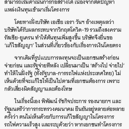
สามารถเริ่มดำเนินการก่อสร้างได้ เนื่องจากติดปัญหา
แหล่งเงินทุนเข้ามาเริ่มโครงการ
โดยทางฝั่งบริษัท เอเชีย เอรา วันฯ อ้างเหตุผลว่า
บริษัทได้รับผลกระทบจากวิกฤตโควิด-19 รวมถึงสงคราม
รัสเซีย-ยูเครน ทำให้ต้นทุนเพิ่มสูงขึ้น บริษัทจึงยื่นขอ
‘แก้ไขสัญญา’ ในส่วนที่เกี่ยวข้องกับเรื่องการเงินโดยตรง
จากเดิมที่รูปแบบการลงทุนจะเป็นเอกชนสร้างก่อน
จ่ายก่อน และรัฐจ่ายทีหลัง เปลี่ยนมาเป็น ‘สร้างไป จ่ายไป’
ทำให้ในฝั่งรัฐ (ทั้งรัฐบาล-การรถไฟแห่งประเทศไทย) ไม่
เห็นด้วยที่จะแก้ไขให้เป็นไปตามที่เอกชนต้องการ เพราะ
กลัวเสี่ยงผิดสัญญาและต้องโทษ
ในเรื่องนี้เอง พิพัฒน์ รัชกิจประการ รองนายกฯ และ
รัฐมนตรีว่าการกระทรวงคมนาคม ยืนยันอยู่หลายต่อหลาย
ครั้งว่า ตนไม่เห็นด้วยกับการแก้ไขสัญญาในโครงการ
รถไฟความเร็วสูง และระบุด้วยว่า หากเอกชนทำโครงการ