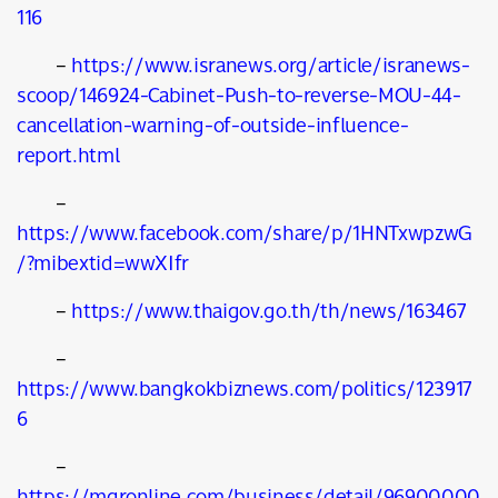
116
–
https://www.isranews.org/article/isranews-
scoop/146924-Cabinet-Push-to-reverse-MOU-44-
cancellation-warning-of-outside-influence-
report.html
–
https://www.facebook.com/share/p/1HNTxwpzwG
/?mibextid=wwXIfr
–
https://www.thaigov.go.th/th/news/163467
–
https://www.bangkokbiznews.com/politics/123917
6
–
https://mgronline.com/business/detail/96900000