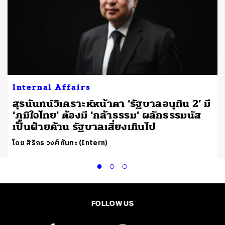
Internal Affairs
สุรนันทน์วิเคราะห์หน้าตา ‘รัฐบาลอนุทิน 2’ มี
‘ภูมิใจไทย’ ต้องมี ‘กล้าธรรม’ ผลักธรรมนัส
เป็นฝ่ายค้าน รัฐบาลเสี่ยงเกินไป
โดย สิริกร วงศ์กันทะ (Intern)
FOLLOW US