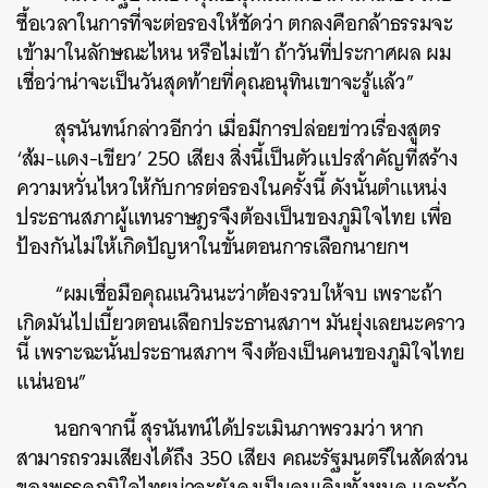
ซื้อเวลาในการที่จะต่อรองให้ชัดว่า ตกลงคือกล้าธรรมจะ
เข้ามาในลักษณะไหน หรือไม่เข้า ถ้าวันที่ประกาศผล ผม
เชื่อว่าน่าจะเป็นวันสุดท้ายที่คุณอนุทินเขาจะรู้แล้ว”
สุรนันทน์กล่าวอีกว่า เมื่อมีการปล่อยข่าวเรื่องสูตร
ค้นหา
‘ส้ม-แดง-เขียว’ 250 เสียง สิ่งนี้เป็นตัวแปรสำคัญที่สร้าง
ความหวั่นไหวให้กับการต่อรองในครั้งนี้ ดังนั้นตำแหน่ง
SHARE
TWEET
LINE
EMAIL
ประธานสภาผู้แทนราษฎรจึงต้องเป็นของภูมิใจไทย เพื่อ
ป้องกันไม่ให้เกิดปัญหาในขั้นตอนการเลือกนายกฯ
“ผมเชื่อมือคุณเนวินนะว่าต้องรวบให้จบ เพราะถ้า
เกิดมันไปเบี้ยวตอนเลือกประธานสภาฯ มันยุ่งเลยนะคราว
นี้ เพราะฉะนั้นประธานสภาฯ จึงต้องเป็นคนของภูมิใจไทย
แน่นอน”
นอกจากนี้ สุรนันทน์ได้ประเมินภาพรวมว่า หาก
สามารถรวมเสียงได้ถึง 350 เสียง คณะรัฐมนตรีในสัดส่วน
ของพรรคภูมิใจไทยน่าจะยังคงเป็นคนเดิมทั้งหมด และถ้า