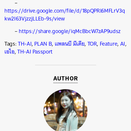
–
https://drive.google.com/file/d/18pQPRl6MFLrV3q
kw2I63VjzzjLLEb-9s/view
–
https://share.google/iqMcBbcW7zAP9udsz
Tags:
TH-AI
,
PLAN B
,
แพลนบี มีเดีย
,
TOR
,
Feature
,
AI
,
เอไอ
,
TH-AI Passport
AUTHOR