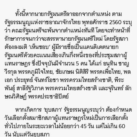
ทั้งนี้หากนายกรัฐมนตรีลาออกจากตำแหน่ง ตาม
รัฐธรรมนูญแห่งราชอาณาจักรไทย พุทธศักราช 2560 ระบุ
ว่า คณะรัฐมนตรีจะพ้นจากตำแหน่งทันที โดยจะทำหน้าที่
รักษาการจนกว่าจะสรรหานายกรัฐมนตรีใหม่ โดยรัฐสภา
ต้องลงมติ ‘เห็นชอบ’ ผู้มีรายชื่อเป็นแคนดิเดตนายก
รัฐมนตรีด้วยคะแนนเสียงเกินกึ่งหนึ่งของที่ประชุมสภาผู้
แทนราษฎร ซึ่งปัจจุบันมีจำนวน 5 คน ได้แก่ อนุทิน ชาญ
วีรกุล พรรคภูมิใจไทย, ชัยเกษม นิติสิริ พรรคเพื่อไทย, พล
เอก ประยุทธ์ จันทร์โอชา พรรครวมไทยสร้างชาติ, พีระ
พันธุ์ สาลีรัฐวิภาค พรรครวมไทยสร้างชาติ และจุรินทร์ ลัก
ษณวิศิษฏ์ พรรคประชาธิปัตย์
หากเกิดการ ‘ยุบสภา’ รัฐธรรมนูญระบุว่า ต้องกำหนด
วันเลือกตั้งสมาชิกสภาผู้แทนราษฎรใหม่เป็นการเลือกตั้ง
ทั่วไปภายในระยะเวลาไม่น้อยกว่า 45 วัน แต่ไม่เกิน 60
วัน นับแต่วันยุบสภา