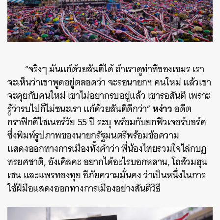
“จริงๆ มันแก้ด้วยสันติได้ ถ้าเราดูท่าทีของเขมร เรา
จะเห็นว่าเขาพูดอยู่ตลอดว่า จะรอนายกฯ คนใหม่ แล้วเขา
จะคุยกับคนใหม่ เขาไม่อยากรบอยู่แล้ว เขารอสันติ เพราะ
หง่าว
รู้ว่ารบไปก็ไม่ชนะเรา แก้ด้วยสันติดีกว่า”
อดีต
กราฟิกดีไซเนอร์วัย 55 ปี ระบุ พร้อมกับยกฟิวเจอร์บอร์ด
ซึ่งพิมพ์รูปภาพของนายกรัฐมนตรีพร้อมข้อความ
แสดงออกทางการเมืองทั้งคำว่า พี่น้องไทยรวมใจไล่กบฏ
ทรยศชาติ, อังเคิลคะ อยากได้อะไรบอกหลาน, โถส้วมฮุน
เซน และแพรทองทุย อีภัยความมั่นคง ว่าเป็นหนึ่งในการ
ใช้ฝีมือแสดงออกทางการเมืองอย่างสันติวิธี