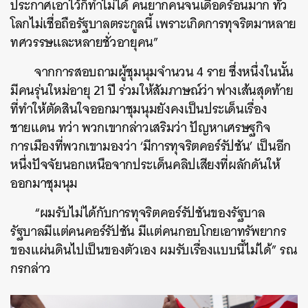
ประกาศเอาไว้ก็ทำไม่ได้ คนยากคนจนเดือดร้อนมาก ทั่ว
โลกไม่เชื่อถือรัฐบาลตระกูลนี้ เพราะเกิดการทุจริตมาหลาย
ทศวรรษและหลายชั่วอายุคน”
จากการสอบถามผู้ชุมนุมจำนวน 4 ราย ซึ่งหนึ่งในนั้น
มีคนรุ่นใหม่อายุ 21 ปี ร่วมให้สัมภาษณ์ว่า ฟางเส้นสุดท้าย
ที่ทำให้ตัดสินใจออกมาชุมนุมยังคงเป็นประเด็นเรื่อง
ชายแดน ทว่า พวกเขากล่าวเสริมว่า ปัญหาเศรษฐกิจ
การเมืองที่พวกเขามองว่า ‘มีการทุจริตคอร์รัปชัน’ เป็นอีก
หนึ่งปัจจัยนอกเหนือจากประเด็นคลิปเสียงที่ผลักดันให้
ออกมาชุมนุม
“ผมรับไม่ได้กับการทุจริตคอร์รัปชันของรัฐบาล
รัฐบาลมีแต่คนคอร์รัปชัน มีแต่คนกอบโกยเอาทรัพยากร
ของแผ่นดินไปเป็นของตัวเอง ผมรับเรื่องแบบนี้ไม่ได้” รณ
กรกล่าว