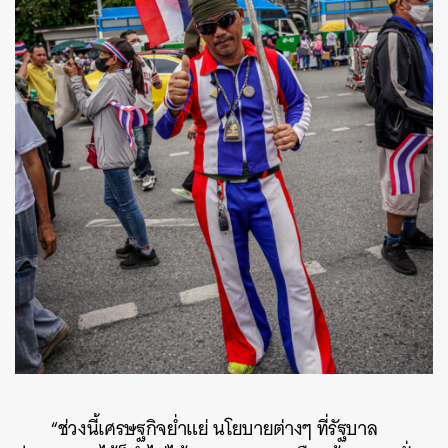
“ช่วงนี้เศรษฐกิจย่ำแย่ นโยบายต่างๆ ที่รัฐบาล