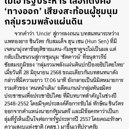
ไม่เอารัฐประหาร เลือกตั้งคือ
‘ทางออก’ เสียงสะท้อนผู้ชุมนุม
กลุ่มรวมพลังแผ่นดิน
จากคำว่า ‘Uncle’ สู่การลงถนน บทสนทนาระหว่าง
แพทองธาร ชินวัตร กับสมเด็จ ฮุน เซน (Hun Sen) ที่มี
เจตนามุ่งหาข้อยุติชายแดน-กัมพูชาดูจะไม่เป็นผล แต่
กลับเป็นชนวนสู่การชุมนุม ‘ชัตดาวน์’ ที่อนุสาวรีย์
ชัยสมรภูมิของ ‘
กลุ่มรวมพลังแผ่นดินปกป้องอธิปไตยไทย
’
เมื่อวันที่ 28 มิถุนายน 2568 ขณะเดียวกันบทสนทนาดัง
กล่าวที่มีความยาว 17.06 นาที ยังกลายเป็นนิมิตหมายการ
รวมตัวของ ‘คนหน้าเดิม’ อดีตแกนนำกลุ่มพันธมิตร
ประชาชนเพื่อประชาธิปไตย ที่
มีบทบาทสำคัญในช่วงปี
2548-2552 โดยมีจุดประสงค์คือการขับไล่ ทักษิณ ชินวัตร
ออกจากตำแหน่งนายกรัฐมนตรี และมีข้อครหาว่าเป็นก
ลุ่มที่รู้เห็นเป็นใจต่อกา
รรัฐประหารปี 2557 โดยคณะรักษา
ความสงบแห่งชาติ (คสช.) มาขึ้นเวทีปราศรัย