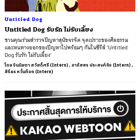
Untitled Dog
Untitled Dog รับรัก ไม่รับเลี้ยง
ชวนคุณร่วมสำรวจปัญหาสุนัขจรจัด จุดเปราะของศีลธรรม
และหนทางออกของปัญหาไปพร้อมๆ กันในซีรีส์ ‘Untitled
Dog รับรัก ไม่รับเลี้ยง’
โดย
จินนิยตา สวัสดิ์ศรี (Intern)
,
อาภัสสร ประสงค์กิจ (Intern)
,
สิรีธร หวั่นท๊อก (Intern)