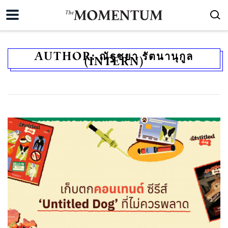
AUTHOR:
ณัฐชยา รัตนานุกูล
(INTERN)