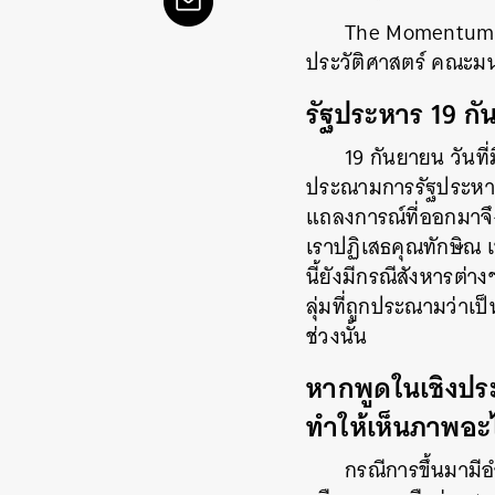
The Momentum ทบ
ประวัติศาสตร์ คณะมนุ
รัฐประหาร 19 กั
19 กันยายน วันที
ประณามการรัฐประหาร แ
แถลงการณ์ที่ออกมาจึง
เราปฏิเสธคุณทักษิณ 
นี้ยังมีกรณีสังหารต่
ลุ่มที่ถูกประณามว่าเป
ช่วงนั้น
หากพูดในเชิงประ
ทำให้เห็นภาพอะไ
กรณีการขึ้นมามีอ