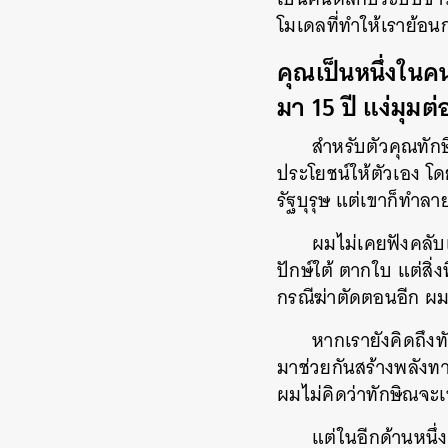
โมเดลที่ทำให้เราย้
คุณเป็นหนึ่งในค
มา 15 ปี แง่มุม
สำหรับตัวคุณทัก
ประโยชน์ให้ตัวเอง โ
รัฐบุรุษ แต่เขาก็ทำล
ผมไม่เคยฟังคลับเ
ปักษ์ใต้ ตากใบ แต่สิ่
กรณีฆ่าตัดตอนอีก ผม
หากเรายังคิดถึงท
มาช่วยกันสร้างพลังท
ผมไม่คิดว่าทักษิณจะ
แต่ในอีกด้านหนึ่