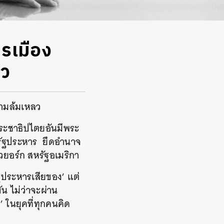
รเมือง
ลว
วามล้มเหลว
ประชาธิปไตยอันมีพระ
ะรัฐประหาร ยึดอำนาจ
ิวยอร์ก สหรัฐอเมริกา
ัฐประหารเสียของ’ แต่
ัน ไม่ว่าจะผ่าน
 ในยุคที่ทุกคนคิด