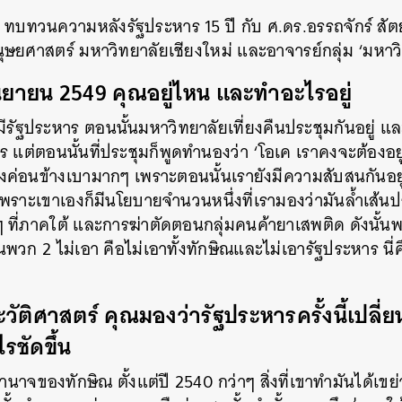
ทวนความหลังรัฐประหาร 15 ปี กับ ศ.ดร.อรรถจักร์ สัตยา
ษยศาสตร์ มหาวิทยาลัยเชียงใหม่ และอาจารย์กลุ่ม ‘มหาวิท
นยายน 2549 คุณอยู่ไหน และทำอะไรอยู่
่มีรัฐประหาร ตอนนั้นมหาวิทยาลัยเที่ยงคืนประชุมกันอยู่ 
ต่ตอนนั้นที่ประชุมก็พูดทำนองว่า ‘โอเค เราคงจะต้องอยู่ก
ค่อนข้างเบามากๆ เพราะตอนนั้นเรายังมีความสับสนกันอยู่ 
เพราะเขาเองก็มีนโยบายจำนวนหนึ่งที่เรามองว่ามันล้ำเส้
างๆ ที่ภาคใต้ และการฆ่าตัดตอนกลุ่มคนค้ายาเสพติด ดังนั้
็นพวก 2 ไม่เอา คือไม่เอาทั้งทักษิณและไม่เอารัฐประหาร นี่ค
วัติศาสตร์ คุณมองว่ารัฐประหารครั้งนี้เปลี่
รชัดขึ้น
ำนาจของทักษิณ ตั้งแต่ปี 2540 กว่าๆ สิ่งที่เขาทำมันได้เขย