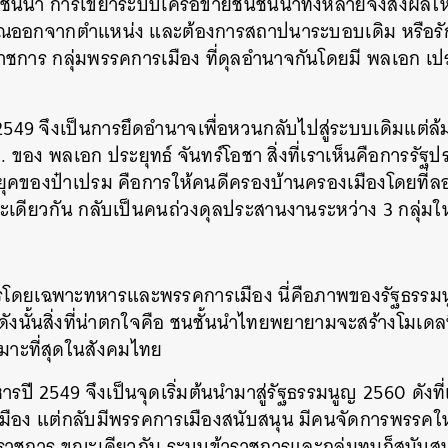
ั้นนำ การเขย่าระบบเครือข่ายชนชั้นนำทั้งหลายจึงส่งผลให้
กษิณออกจากตำแหน่ง และต้องการสถาปนาระบอบเดิม หรือรั
ราชการ กลุ่มพรรคการเมือง ที่ดุลอำนาจกันโดยมี พลเอก เปรม
2549 จึงเป็นการยึดอำนาจเพื่อหวนกลับไปสู่ระบบเดิมแต่ล
ของ พลเอก ประยุทธ์ จันทร์โอชา สิ่งที่เราเห็นคือการรัฐปร
่ยุคของป๋าเปรม คือการให้คนดีครองบ้านครองเมืองโดยที่
เดียวกัน กลับเป็นคนถ่วงดุลประสานงานระหว่าง 3 กลุ่มใ
ารโดยเฉพาะทหารและพรรคการเมือง นี่คือภาพของรัฐธรรมน
ดังนั้นสิ่งที่น่าตกใจคือ ชนชั้นนำไทยพยายามจะสร้างโมเดลน
เหมาะที่สุดในสังคมไทย
หารปี 2549 จึงเป็นจุดเริ่มต้นนำมาสู่รัฐธรรมนูญ 2560 ดังท
เมือง แต่กลับมีพรรคการเมืองสนับสนุน มีคนจัดการพรรคให้
าชการ ขณะเดียวกัน ระบบข้าราชการและกลุ่มทุนก็สนับสนุน
นหา