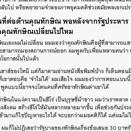
อนกลับไป หรือพยายามจำลองภาพอุดมคติช่วงสมัยพลเอกเป
SHARE
TWEET
LINE
EMAIL
นที่ต่อต้านคุณทักษิณ พอหลังจากรัฐประหาร 
ต่อคุณทักษิณเปลี่ยนไปไหม
ษิณเองผมไม่เปลี่ยน ผมมองว่าคุณทักษิณคือผู้ที่สามารถแ
ดยสามารถมองสถานการณ์ออก ผมพูดกับเพื่อนหลายคนว่า ท
ายโอกาสนั้นไปแล้ว
ฮาส์ของโทนี แต่ก็มาตามอ่านหนังสือพิมพ์บ้าง ก็เห็นตอนมี
งที่เขาตอบคือ ‘จำไม่ได้’ ผมเสียใจ ผมมองว่าการตอบแบบนี้มั
พูดแบบนี้อาจจะโดนคนที่ศรัทธาทักษิณด่าเอาได้
ักษิณในแง่ความเป็นฮีโร่ เป็นบุรุษขี่ม้าขาว ผมว่าเราพลาด 
างสังคม สร้างฮีโร่ให้มันหลากหลายมากขึ้น เพื่อช่วยกันป
เข้ามาแก้ไขปัญหาอะไรได้ จะบอกว่าผมอคติก็ได้ แต่ผมไม่ไ
ง ผมก็ไม่ปฏิเสธว่ารัฐบาลของทักษิณเรื่องข้อเสนอ 30 บาทร