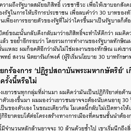
ามถึงรัฐบาลสมัยอภิสิทธิ์ เวชชาชีวะ เพื่อให้เขาบอกสัง
องรัฐในการให้บริการประชาชน เพื่อลบคำว่า 30 บาทของท
็นเพียงการขยายตัวของรัฐที่ไม่ว่าใครขึ้นมาเป็นรัฐบาลก็ต้
ตย์ขณะนั้นกลับดึงกลับมาว่าอภิสิทธิ์จะทำให้ดีกว่า ผมคิดว
อยู่แล้ว ขอย้ำอีกรอบว่า โดยรวมการทำงานของรัฐบาลทักษิณผมค
นแหละ ผมก็อคติอีกว่ามันไม่ใช่ผลงานของทักษิณ แต่เขา
ทย์ สงวน นิตยารัมภ์พงศ์ (ผู้ริเริ่มนโยบาย 30 บาทรักษา
ยกร้องการ ‘ปฏิรูปสถาบันพระมหากษัตริย์’ เกี
ั้งนี้หรือไม่
เยาวชนทุกกลุ่มที่ผ่านมา ผมคิดว่ามันเป็นปฏิกิริยาต่อต้
นาตัวเองขึ้นมา ผมมองว่าเยาวชนอาจจะต้องนับคนอายุ 30 ป
็นของตัวเอง ในขณะเดียวกัน โมเดลนี้กลับไม่เปิดทางให้เขาม
นปฏิกิริยาตอบโต้ต่อโครงสร้างทางการเมืองที่คนชนชั้นนำต้อ
้มีจำนวนหลักล้านอาจจะ 10 ล้านด้วยซ้ำไป เขาเริ่มนึกถึงสิ่