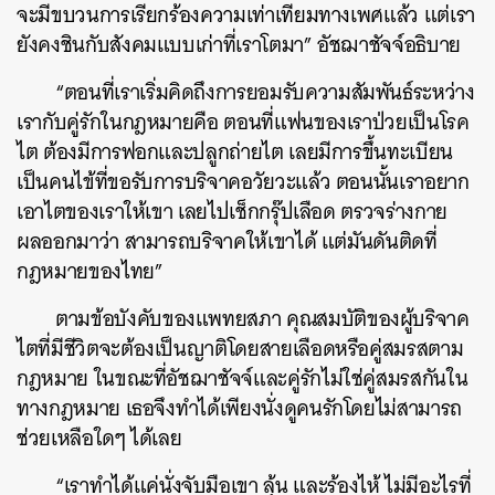
SHARE
TWEET
LINE
EMAIL
จะมีขบวนการเรียกร้องความเท่าเทียมทางเพศแล้ว แต่เรา
ยังคงชินกับสังคมแบบเก่าที่เราโตมา” อัชฌาชัจจ์อธิบาย
“ตอนที่เราเริ่มคิดถึงการยอมรับความสัมพันธ์ระหว่าง
เรากับคู่รักในกฎหมายคือ ตอนที่แฟนของเราป่วยเป็นโรค
ไต ต้องมีการฟอกและปลูกถ่ายไต เลยมีการขึ้นทะเบียน
เป็นคนไข้ที่ขอรับการบริจาคอวัยวะแล้ว ตอนนั้นเราอยาก
เอาไตของเราให้เขา เลยไปเช็กกรุ๊ปเลือด ตรวจร่างกาย
ผลออกมาว่า สามารถบริจาคให้เขาได้ แต่มันดันติดที่
กฎหมายของไทย”
ตามข้อบังคับของแพทยสภา คุณสมบัติของผู้บริจาค
ไตที่มีชีวิตจะต้องเป็นญาติโดยสายเลือดหรือคู่สมรสตาม
กฎหมาย ในขณะที่อัชฌาชัจจ์และคู่รักไม่ใช่คู่สมรสกันใน
ทางกฎหมาย เธอจึงทำได้เพียงนั่งดูคนรักโดยไม่สามารถ
ช่วยเหลือใดๆ ได้เลย
“เราทำได้แค่นั่งจับมือเขา ลุ้น และร้องไห้ ไม่มีอะไรที่