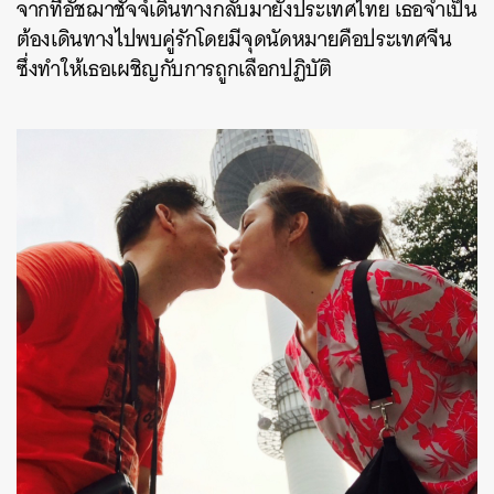
จากที่อัชฌาชัจจ์เดินทางกลับมายังประเทศไทย เธอจำเป็น
ต้องเดินทางไปพบคู่รักโดยมีจุดนัดหมายคือประเทศจีน
ซึ่งทำให้เธอเผชิญกับการถูกเลือกปฏิบัติ