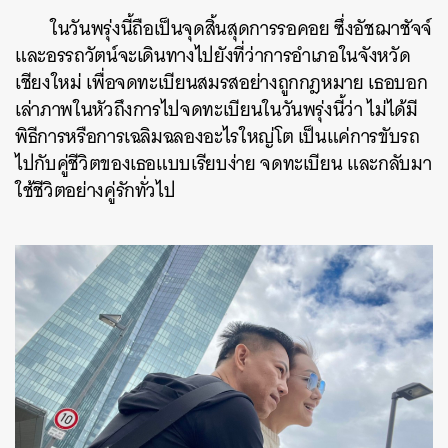
ในวันพรุ่งนี้ถือเป็นจุดสิ้นสุดการรอคอย ซึ่งอัชฌาชัจจ์
และอรรถวัตน์จะเดินทางไปยังที่ว่าการอำเภอในจังหวัด
เชียงใหม่ เพื่อจดทะเบียนสมรสอย่างถูกกฎหมาย เธอบอก
เล่าภาพในหัวถึงการไปจดทะเบียนในวันพรุ่งนี้ว่า ไม่ได้มี
พิธีการหรือการเฉลิมฉลองอะไรใหญ่โต เป็นแค่การขับรถ
ไปกับคู่ชีวิตของเธอแบบเรียบง่าย จดทะเบียน และกลับมา
ใช้ชีวิตอย่างคู่รักทั่วไป