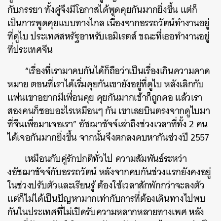
กับภรรยา ทั้งคู่จึงมีโอกาสได้พูดคุยกันมากยิ่งขึ้น แต่ก็
เป็นการพูดคุยแบบทางไกล เนื่องจากอรรถวัตน์ทำงานอยู่
ที่ดูไบ ประเทศสหรัฐอาหรับเอมิเรตส์ ขณะที่เธอทำงานอยู่
ที่ประเทศจีน
“เรื่องที่เรามาคบกันได้ก็ถือว่าเป็นเรื่องเกินความคาด
หมาย ตอนที่เราได้เริ่มคุยกันเขายังอยู่ที่ดูไบ หลังเลิกกับ
แฟนเขาอยากมีเพื่อนคุย คุยกันมากเข้าก็ถูกคอ แล้วเรา
สองคนก็ชอบอะไรเหมือนๆ กัน เขาเลยบินตรงจากดูไบมา
ที่จีนเพื่อมาเจอเรา” อัชฌาชัจจ์เล่าถึงช่วงเวลาที่ทั้ง 2 คน
ได้เจอกันมากยิ่งขึ้น จากนั้นจึงตกลงคบหากันช่วงปี 2557
เหมือนกับคู่รักปกติทั่วไป ความสัมพันธ์ระหว่า
งอัชฌาชัจจ์กับอรรถวัตน์ หลังจากคบกันช่วงแรกยังคงอยู่
ในช่วงปรับตัวและเรียนรู้ ต้องใช้เวลาสักพักกว่าจะลงตัว
แต่ก็ไม่ได้เป็นปัญหามากเท่ากับการที่ต้องเดินทางไปพบ
กันในประเทศที่ไม่เปิดรับความหลากหลายทางเพศ หลัง