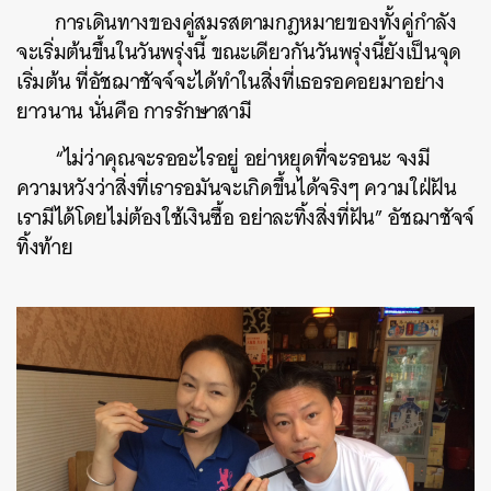
การเดินทางของคู่สมรสตามกฎหมายของทั้งคู่กำลัง
จะเริ่มต้นขึ้นในวันพรุ่งนี้ ขณะเดียวกันวันพรุ่งนี้ยังเป็นจุด
เริ่มต้น ที่อัชฌาชัจจ์จะได้ทำในสิ่งที่เธอรอคอยมาอย่าง
ยาวนาน นั่นคือ การรักษาสามี
“ไม่ว่าคุณจะรออะไรอยู่ อย่าหยุดที่จะรอนะ จงมี
ความหวังว่าสิ่งที่เรารอมันจะเกิดขึ้นได้จริงๆ ความใฝ่ฝัน
เรามีได้โดยไม่ต้องใช้เงินซื้อ อย่าละทิ้งสิ่งที่ฝัน” อัชฌาชัจจ์
ทิ้งท้าย