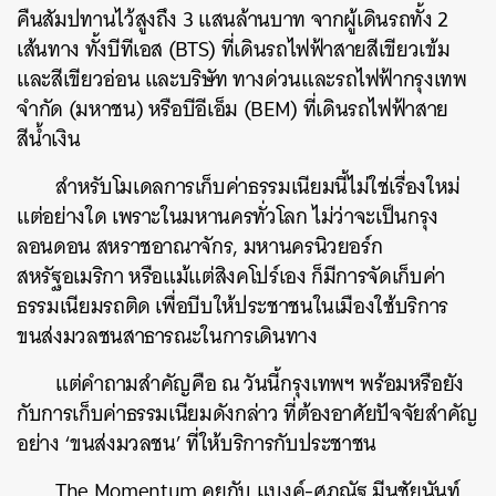
คืนสัมปทานไว้สูงถึง 3 แสนล้านบาท จากผู้เดินรถทั้ง 2
เส้นทาง ทั้งบีทีเอส (BTS) ที่เดินรถไฟฟ้าสายสีเขียวเข้ม
และสีเขียวอ่อน และ
บริษัท ทางด่วนและรถไฟฟ้ากรุงเทพ
จำกัด (มหาชน) หรือบีอีเอ็ม
(BEM) ที่เดินรถไฟฟ้าสาย
สีน้ำเงิน
สำหรับโมเดลการเก็บค่าธรรมเนียมนี้ไม่ใช่เรื่องใหม่
แต่อย่างใด เพราะในมหานครทั่วโลก ไม่ว่าจะเป็นกรุง
ลอนดอน สหราชอาณาจักร, มหานครนิวยอร์ก
สหรัฐอเมริกา หรือแม้แต่สิงคโปร์เอง ก็มีการจัดเก็บค่า
ธรรมเนียมรถติด เพื่อบีบให้ประชาชนในเมืองใช้บริการ
ขนส่งมวลชนสาธารณะในการเดินทาง
แต่คำถามสำคัญคือ ณ วันนี้กรุงเทพฯ พร้อมหรือยัง
กับการเก็บค่าธรรมเนียมดังกล่าว ที่ต้องอาศัยปัจจัยสำคัญ
อย่าง ‘ขนส่งมวลชน’ ที่ให้บริการกับประชาชน
The Momentum คุยกับ แบงค์-ศุภณัฐ มีนชัยนันท์