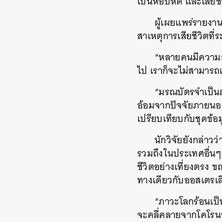
เป็นหอบหืด และเสียชี
ผู้เผยแพร่รายงานเ
สาเหตุการเสียชีวิตที่ร
“หลายคนมีความกั
ไป เราก็จะไม่สามารถ
“มรณบัตรจำเป็นต้
อ้อมจากปัจจัยภายนอกต
เปรียบเทียบกับชุดข้
นักวิจัยยังกล่าวว
รวมถึงในประเทศอื่น
ชีวิตอย่างเที่ยงตรง ข
ทางเดียวกับออสเตรเ
“ภาวะโลกร้อนเป็น
จะคลี่คลายจากโคโรนา