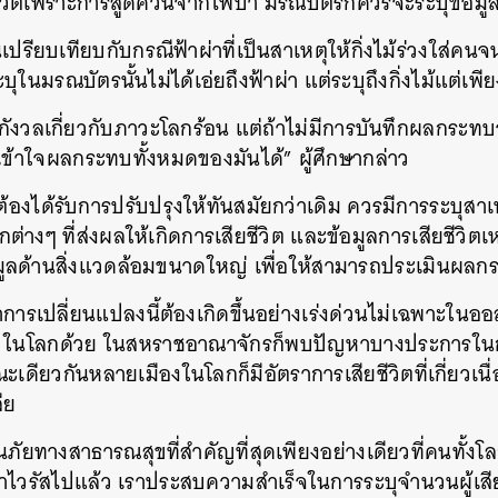
วิตเพราะการสูดควันจากไฟป่า มรณบัตรก็ควรจะระบุข้อมูลเ
ปรียบเทียบกับกรณีฟ้าผ่าที่เป็นสาเหตุให้กิ่งไม้ร่วงใส่คนจน
ะบุในมรณบัตรนั้นไม่ได้เอ่ยถึงฟ้าผ่า แต่ระบุถึงกิ่งไม้แต่เพี
งวลเกี่ยวกับภาวะโลกร้อน แต่ถ้าไม่มีการบันทึกผลกระทบจา
เข้าใจผลกระทบทั้งหมดของมันได้” ผู้ศึกษากล่าว
องได้รับการปรับปรุงให้ทันสมัยกว่าเดิม ควรมีการระบุสาเ
่างๆ ที่ส่งผลให้เกิดการเสียชีวิต และข้อมูลการเสียชีวิตเ
อมูลด้านสิ่งแวดล้อมขนาดใหญ่ เพื่อให้สามารถประเมินผลก
่าการเปลี่ยนแปลงนี้ต้องเกิดขึ้นอย่างเร่งด่วนไม่เฉพาะในออส
ๆ ในโลกด้วย ในสหราชอาณาจักรก็พบปัญหาบางประการในก
ณะเดียวกันหลายเมืองในโลกก็มีอัตราการเสียชีวิตที่เกี่ยวเ
ลีย
ภัยทางสาธารณสุขที่สำคัญที่สุดเพียงอย่างเดียวที่คนทั้งโ
ไวรัสไปแล้ว เราประสบความสำเร็จในการระบุจำนวนผู้เสี