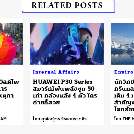
RELATED POSTS
Internal Affairs
Envir
วิลด์ไพ
HUAWEI P30 Series
นักวิทย
การ
สมาร์ทโฟนพลังซูม 50
กรีนแล
หตุกา
เท่า กล้องหลัง 4 ตัว ใคร
เดิม 4 
ถ่ายก็สวย
สำคัญ
โลกร้อ
EAM
โดย คุณัชญ์กร จิระสมรรถกิจ
โดย THE