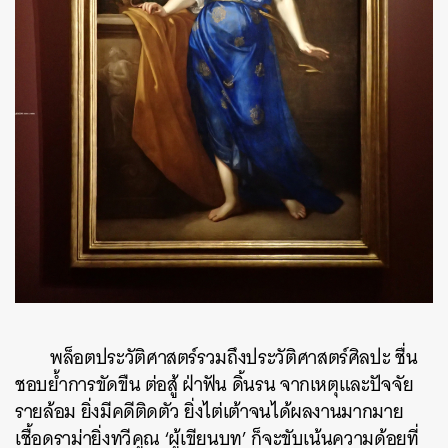
พล็อตประวัติศาสตร์รวมถึงประวัติศาสตร์ศิลปะ ชื่น
ชอบย้ำการขัดขืน ต่อสู้ ฝ่าฟัน ดิ้นรน จากเหตุและปัจจัย
รายล้อม ยิ่งมีคดีติดตัว ยิ่งไต่เต้าจนได้ผลงานมากมาย
เชื้อดราม่ายิ่งทวีคูณ ‘ผู้เขียนบท’ ก็จะขับเน้นความด้อยที่