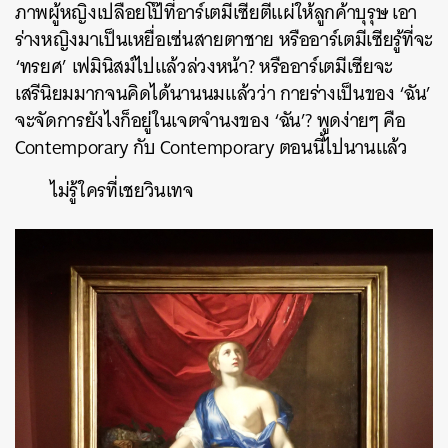
ภาพผู้หญิงเปลือยโป๊ที่อาร์เตมีเซียตีแผ่ให้ลูกค้าบุรุษ เอา
ร่างหญิงมาเป็นเหยื่อเซ่นสายตาชาย หรืออาร์เตมีเซียรู้ที่จะ
‘ทรยศ’ เฟมินิสม์ไปแล้วล่วงหน้า? หรืออาร์เตมีเซียจะ
เสรีนิยมมากจนคิดได้นานนมแล้วว่า กายร่างเป็นของ ‘ฉัน’
จะจัดการยังไงก็อยู่ในเจตจำนงของ ‘ฉัน’? พูดง่ายๆ คือ
Contemporary กับ Contemporary ตอนนี้ไปนานแล้ว
ไม่รู้ใครที่เชยวินเทจ