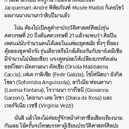
Jacquemart-André พิพิธภัณฑ์ Musée Maillol ก็เคยโชว์
ผลงานนางนานกว่าสิบปี
มาแล้ว
โน่น ต้องไปเปิดดูตำราประวัติศาสตร์ศิลปะรุ่น
ศตวรรษที่ 20 ถึงต้นศตวรรษที่ 21 แล้วจะพบว่า ศิลปิน
เพศแม่นับจำนวนคนได้เลยในแต่ละยุคสมัย ทั้งๆ ที่ลอง
คุ้ยลองขุดจริงจัง รุ่นเดียวหรือใกล้เคียงกันกับอาร์เตมีเซีย
มีจำนวนไม่น้อยเชียว แจงดูหน่อยให้เปลืองบรรทัดเล่น
ออร์โซลา มัดดาเลนา คัดเซีย (Orsola Maddalena
Caccia), เฟเด กาลิเซีย (Fede Galizia), โซโฟนิสบา อังกิส
โซลา (Sofonisba Anguissola), ลาวิเนีย ฟอนตานา
(Lavinia Fontana), โจวานนา การ์โซนี (Giovanna
Garzoni), ไดอานา เดอ โรซา (Diana de Rosa) และ
เวอร์จิเนีย เวซซี (Virginia Vezzi)
นั่นสิ แล้วไหงไม่ค่อยรู้จักหน้าค่าตาชื่อเสียงเรียงนาม
กันเลย ไอ้ครั้นจะโทษบรรดาผู้เขียนประวัติศาสตร์ศิลปะ