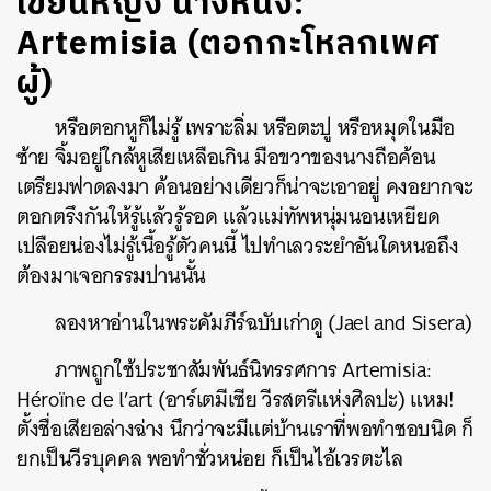
เขียนหญิง นางหนึ่ง:
Artemisia (ตอกกะโหลกเพศ
ผู้)
หรือตอกหูก็ไม่รู้ เพราะลิ่ม หรือตะปู หรือหมุดในมือ
ซ้าย จิ้มอยู่ใกล้หูเสียเหลือเกิน มือขวาของนางถือค้อน
เตรียมฟาดลงมา ค้อนอย่างเดียวก็น่าจะเอาอยู่ คงอยากจะ
ตอกตรึงกันให้รู้แล้วรู้รอด แล้วแม่ทัพหนุ่มนอนเหยียด
เปลือยน่องไม่รู้เนื้อรู้ตัวคนนี้ ไปทำเลวระยำอันใดหนอถึง
ต้องมาเจอกรรมปานนั้น
ลองหาอ่านในพระคัมภีร์ฉบับเก่าดู (Jael and Sisera)
ภาพถูกใช้ประชาสัมพันธ์นิทรรศการ Artemisia:
Héroïne de l’art (อาร์เตมีเซีย วีรสตรีแห่งศิลปะ) แหม!
ตั้งชื่อเสียอล่างฉ่าง นึกว่าจะมีแต่บ้านเราที่พอทำชอบนิด ก็
ยกเป็นวีรบุคคล พอทำชั่วหน่อย ก็เป็นไอ้เวรตะไล