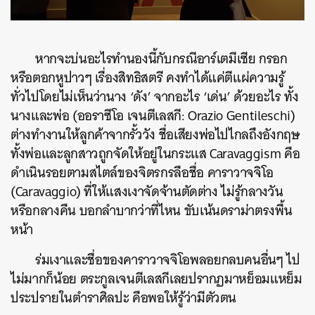
หากจะบ่นอะไรทำนองนี้กับกรณีอาร์เตมีเซีย กรอก
หรือตอกหูปาวๆ เรื่องสิทธิสตรี คงทำได้แค่ตีแผ่ความรู้
ทั่วไปโดยไม่เห็นว่านาง ‘ดัง’ จากอะไร ‘เด่น’ ด้วยอะไร ทั้ง
นางและพ่อ (ออราซีโอ เจนตีเลสกี: Orazio Gentileschi)
ต่างทำงานให้ลูกค้าจากรั้ววัง ชื่อเสียงพ่อไปไกลถึงอังกฤษ
ทั้งพ่อและลูกสาวถูกจัดให้อยู่ในกระแส Caravaggism คือ
ดำเนินรอยตามสไตล์ของจิตรกรลือชื่อ คาราวาจจิโอ
(Caravaggio) ที่ให้แสงเงาจัดจ้านตัดต่าง ไม่รู้กลางวัน
หรือกลางคืน บอกลำบากว่าที่ไหน ขับเน้นดราม่าตรงพื้น
หน้า
ร่มเงาและชื่อของคาราวาจจิโอพลอยกลบคนอื่นๆ ไป
ไม่มากก็น้อย ตระกูลเจนตีเลสกีเลยปรากฏมาหย็อมแหย็ม
ประปรายในตำราศิลปะ คือพอให้รู้ว่ามีตัวตน