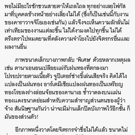
พอไม่มีอะไรชักชวนสายตาให้เถลไถล ทุกอย่างเลยโฟกัส
มาที่บุคคลข้างหน้าอย่างเลี่ยงไม่ได้ (ซึ่งก็เป็นเช่นนี้กับงาน
ของคาราวาจจิโอเองเช่นกัน) แล้วจึงจะเห็นความลักลั่นไม่
เท่าเทียมของงานแต่ละชิ้น ไม่ได้งามงดไปทุกชิ้น ไม่ได้
ตรึงตราไปหมดยามที่คลังความจำโยงไปยังจิตรกรอื่นและ
ผลงานอื่น
ภาพขนาดเล็กบางภาพกลับ ‘พิเศษ’ ด้วยหลากเหตุผล
เช่น ดานาเอนอนเปลือยแผ่รับฝนทองที่ตกลงมา
โปรยปรายตามเนื้อตัว จูปิเตอร์ช่างขี้เล่นเสียจริง คิดได้ไง
แปลงเป็นฝนทอง อาร์เตมีเซียแปลงฝนทองเป็นเหรียญ
ทองโรยลงร่างล่อนจ้อนของดานาเอ ซ้ำวาดลงบนแผ่น
ทองแดงขนาดย่อมสำหรับความสำราญส่วนตนของผู้ว่า
ค้นหา
จ้าง สันนิษฐานกันว่า น่าจะมีม่านเล็กปิดบังภาพไว้อีกชั้น ก็
SHARE
TWEET
LINE
EMAIL
มันของส่วนตัว!
อีกภาพหนึ่งวาดโดยจิตรกรจำชื่อไม่ได้แล้ว ขนาดไม่