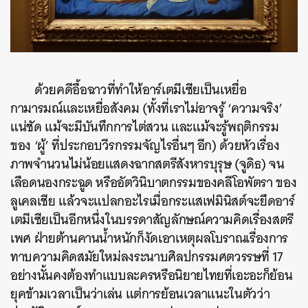
ด้วยคดีอื้อฉาวที่ทำให้อาร์เตมีเซียเป็นเหยื่อ
กามารมณ์และเหยื่อสังคม (ทั้งที่เราไม่อาจรู้ ‘ความจริง’
แน่ชัด แม้จะมีบันทึกการไต่สวน และแม้จะรู้พฤติกรรม
ของ ‘ผู้’ ที่ประกอบวีรกรรมจัญไรอื่นๆ อีก) ด้วยหัวเรื่อง
ภาพจำนวนไม่น้อยแสดงฉากสตรีสังหารบุรุษ (จูดิธ) จน
เลือดนองกระฉูด หรืออัตวินิบาตกรรมของคลีโอพัตรา ของ
ลูเคลเชีย แล้วจะแปลกอะไรเมื่อกระแสเฟมินิสต์จะยึดอาร์
เตมีเซียเป็นอีกหนึ่งในบรรดาสัญลักษณ์ความคิดเรื่องสตรี
เพศ ฝ่ายต้านคานน้ำหนักก็งัดเอาเหตุผลโบราณเรื่องการ
ทาบความคิดสมัยใหม่ลงระนาบศิลปกรรมศตวรรษที่ 17
อย่างนั้นคงต้องทำแบบละครหรือนิยายไทยที่เอะอะก็ย้อน
ยุคข้ามเวลาเป็นว่าเล่น แต่การย้อนเวลาแนะในตัวว่า