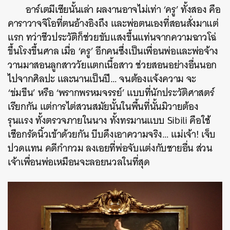
อาร์เตมีเซียนั้นเล่า ผลงานอาจไม่เท่า ‘ครู’ ทั้งสอง คือ
คาราวาจจิโอที่ตนอ้างอิงถึง และพ่อตนเองที่สอนสั่งมาแต่
แรก ทว่าชีวประวัติก็ช่วยขับแสงขึ้นแท่นจากความฉาวโฉ่
ขึ้นโรงขึ้นศาล เมื่อ ‘ครู’ อีกคนซึ่งเป็นเพื่อนพ่อและพ่อจ้าง
วานมาสอนลูกสาววัยแตกเนื้อสาว ช่วยสอนอย่างอื่นนอก
ไปจากศิลปะ และนานเป็นปี… จนต้องแจ้งความ จะ
‘ข่มขืน’ หรือ ‘พรากพรหมจรรย์’ แบบที่นักประวัติศาสตร์
เรียกกัน แต่การไต่สวนสมัยนั้นในพื้นที่นั้นมิวายต้อง
รุนแรง ทั้งตรวจภายในนาง ทั้งทรมานแบบ Sibili คือใช้
เชือกรัดนิ้วเข้าด้วยกัน บีบดึงเอาความจริง… แม่เจ้า! เจ็บ
ปวดแทน คดีกำกวม ลงเอยที่พ่อจับแต่งกับชายอื่น ส่วน
เจ้าเพื่อนพ่อเหมือนจะลอยนวลในที่สุด