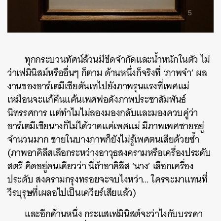
ทุกกระบวนทัศน์ล้วนมีขีดจำกัดและน้ำหนักในตัว ไม่
ว่าเฟมินิสม์หรืออื่นๆ ก็ตาม ด้านหนึ่งก็จริงที่ ‘ภาพจำ’ ผล
งานของอาร์เตมีเซียดันเทไปยังภาพรุนแรงที่เพศแม่
เหมือนจะแก้คืนแค้นเพศพ่อดังภาพประชาสัมพันธ์
นิทรรศการ แต่ทำไมไม่ลองมองกลับและมองควบคู่ว่า
อาร์เตมีเซียนางก็ไม่ได้วาดแค่เพศแม่ มีภาพเพศชายอยู่
จำนวนมาก ชายในบางภาพก็ยังไม่รู้เพศตนเสียด้วยซ้ำ
(ภาพอาคิลีสเลือกระหว่างอาวุธสงครามหรือเครื่องประดับ
สตรี คิดอยู่คนเดียวว่า นี่ถ้าอาคิลีส ‘นาง’ เลือกเครื่อง
ประดับ สงครามกรุงทรอยจะจบไงหว่า… ใครจะมาแทนที่
วีรบุรุษที่เผลอไปเป็นเควียร์เสียแล้ว)
และอีกด้านหนึ่ง กระแสเฟมินิสต์จะว่าไงกับบรรดา