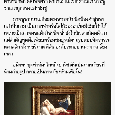
ตำนานก็อีก คลีโอพัตรา ดานาเอ แมรีมักดาเลนา หรือซู
ซานนาถูกสองเฒ่าข่มขู่
ภาพซูซานนาเปลือยตรงฉากหน้า ปัดป้องคำขู่ของ
เฒ่าหื่นกาม เป็นภาพจำหรือโลโก้ของอาร์เตมีเซียก็ว่าได้
เพราะเป็นภาพตอนต้นวิชาชีพ ซ้ำยังใกล้เวลาเกิดคดีฉาว
แต่สำคัญสุดคือเพียบพร้อมสมบูรณ์ตามรูปแบบจิตรกรรม
คลาสสิก ทั้งกายวิภาค สีสัน องค์ประกอบ หมดจดเกลี้ยง
เกลา
อนิจจา อุตส่าห์มาไกลถึงปารีส ดันเป็นภาพเดียวที่
ห้ามถ่ายรูป กลายเป็นภาพต้องห้ามเสียงั้น!