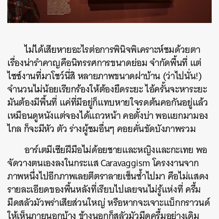
ไม่ได้เสียหายอะไรต่อการพินิจพิเคราะห์ชมด้วยตา
เรื่องน่ารำคาญคือนิทรรศการขนาดย่อม จำกัดพื้นที่ แต่
ไซซ์งานที่มาโชว์นี่สิ หลายภาพขนาดฝาบ้าน (ว่าไปนั่น!)
จำนวนไม่น้อยเรียกร้องให้ต้องยึดระยะ ไอ้ครั้นจะหาระยะ
มันต้องมีพื้นที่ แค่ที่มีอยู่ก็แทบหายใจรดต้นคอกันอยู่แล้ว
เหมือนดูหนังแต่จองได้แถวหน้า คอตั้งบ่า พอแยกมามอง
ไกล ก็จะมีหัว ตัว ร่างผู้ชมอื่นๆ คอยคั่นขัดบังภาพรวม
อาร์เตมีเซียฝีมือไม่ด้อยชายและหญิงและกะเทย พอ
จัดวางตนเองลงในกระแส Caravaggism โครงงานจาก
ภาพหนึ่งไปอีกภาพเลยตีตราลายเซ็นซ้ำไปมา คือไม่แสดง
รายละเอียดของพื้นหลังที่เรียบไปเลยจนไม่รู้แห่งที่ ครึ้ม
มืดสลัวมัวพร่าเสียส่วนใหญ่ หรือหากจะเจาะแบ็กกราวนด์
ให้เห็นภายนอกบ้าง ข้างนอกก็สลัวมัวมืดครึ้มอย่างเดิม