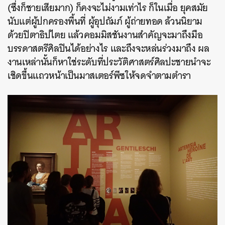
(ซึ่งก็ชายเสียมาก) ก็คงจะไม่งามเท่าไร ก็ในเมื่อ ยุคสมัย
นับแต่ผู้ปกครองพื้นที่ ผู้อุปถัมภ์ ผู้ถ่ายทอด ล้วนนิยาม
ด้วยปิตาธิปไตย แล้วคอมมิสชันงานสำคัญจะมาถึงมือ
บรรดาสตรีศิลปินได้อย่างไร และถึงจะหล่นร่วงมาถึง ผล
งานเหล่านั้นก็หาใช่ระดับที่ประวัติศาสตร์ศิลปะชายนำจะ
เชิดขึ้นแถวหน้าเป็นมาสเตอร์พีซให้จดจำตามตำรา