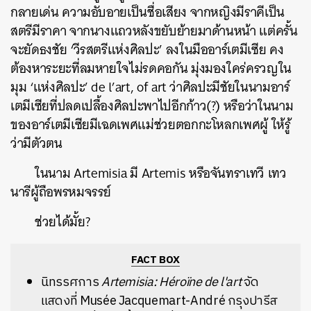
กลายเด่น ความอับอายเป็นชื่อเสียง จากหญิงมีราคีเป็น
สตรีมีราคา จากนางแถวหลังขยับย้ายมาด้านหน้า แต่ครั้น
จะยัดธงชัย ‘วีรสตรีแห่งศิลปะ’ ลงในมืออาร์เตมีเซีย คง
ต้องหาระยะที่ลมหายใจไม่รดคอกัน มุ่งมองใคร่ครวญใน
มุม ‘แห่งศิลปะ’ de l’art, of art ว่าศิลปะมีชัยในนามอาร์
เตมีเซียที่ปลดเปลื้องศิลปะพาไปอีกก้าว(?) หรือว่าในนาม
ของอาร์เตมีเซียมีเฉดเพศแม่ช่วยตอกกะโหลกเพศผู้ ให้รู้
ว่ามีตัวตน
ในนาม Artemisia มี Artemis หรือจันทราเทวี เทว
นารีผู้ถือพรหมจรรย์
ช่วยได้มั้ย?
FACT BOX
นิทรรศการ
Artemisia: Héroïne de l'art
จัด
แสดงที่ Musée Jacquemart-André กรุงปารีส