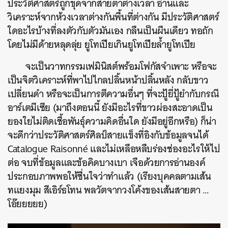
ประวัติศาสตร์ถูกขุดจากสายตาต่างเวลา อ่านและ
วิเคราะห์จากห้วงเวลาต่างกันพื้นที่ต่างกัน มีประวัติศาสตร์
ใดอะไรบ้างที่ลงตัวกับตัวมันเอง กลืนเป็นผืนเดียว ทอถัก
โดยไม่มีด้ายหลุดลุ่ย ยูโทเปียเกินยูโทเปียล้ำยูโทเปีย
จะเป็นวาทกรรมเฟมินิสต์พร้อมโฟกัสจำเพาะ หรือจะ
เป็นจิตวิเคราะห์ที่พาไปไกลปลิ้นหน้าปลิ้นหลัง กลับขาว
เปลี่ยนดำ หรือจะเป็นการตีความอื่นๆ ที่จะปู้ยี่ปู้ยำกับกรณี
อาร์เตมีเซีย (มาถึงตอนนี้ ยังมีอะไรที่ขาวผ่องสะอาดเป็น
ยองใยไม่ติดเชื้อพันธุ์ความคิดอื่นใด ยังมีอยู่อีกหรือ) ก็น่า
จะดีกว่าประวัติศาสตร์ศิลป์สายแข็งที่อิงกับข้อมูลจนได้
Catalogue Raisonné และไม่เหลือหลืบร่องช่องอะไรให้ไป
ต่อ จบที่ข้อมูลและข้อคิดบางเบา เจือด้วยการอ่านองค์
ประกอบภา
พพอให้ชื่นใ
จว่าทำแล้ว (เรียงบุคคลตามเส้น
ทแยงมุม สีเอิร์ธโทน พลวัตจากวงโค้งของเส้นสายตา …
โอ๊ยยยยย)