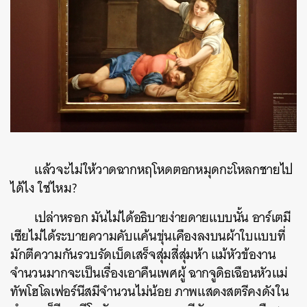
แล้วจะไม่ให้วาดฉากหฤโหดตอกหมุดกะโหลกชายไป
ได้ไง ใช่ไหม?
เปล่าหรอก มันไม่ได้อธิบายง่ายดายแบบนั้น อาร์เตมี
เซียไม่ได้ระบายความคับแค้นขุ่นเคืองลงบนผ้าใบแบบที่
มักตีความกันรวบรัดเบ็ดเสร็จสุ่มสี่สุ่มห้า แม้หัวข้องาน
จำนวนมากจะเป็นเรื่องเอาคืนเพศผู้ ฉากจูดิธเฉือนหัวแม่
ทัพโฮโลเฟอร์นีสมีจำนวนไม่น้อย ภาพแสดงสตรีคงดังใน