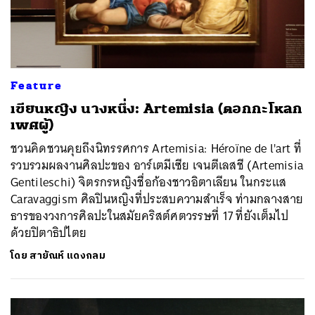
Feature
เขียนหญิง นางหนึ่ง: Artemisia (ตอกกะโหลก
เพศผู้)
ชวนคิดชวนคุยถึงนิทรรศการ Artemisia: Héroïne de l'art ที่
รวบรวมผลงานศิลปะของ อาร์เตมีเซีย เจนตีเลสชี (Artemisia
Gentileschi) จิตรกรหญิงชื่อก้องชาวอิตาเลียน ในกระแส
Caravaggism ศิลปินหญิงที่ประสบความสำเร็จ ท่ามกลางสาย
ธารของวงการศิลปะในสมัยคริสต์ศตวรรษที่ 17 ที่ยังเต็มไป
ด้วยปิตาธิปไตย
ค้นหา
โดย
สายัณห์ แดงกลม
SHARE
TWEET
LINE
EMAIL