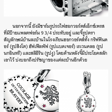
นอกจากนี้ ยังมีชาร์มรูปรถไฟฮอกวอร์ตส์เอ็กซ์เพรส
ที่มีป้ายแพลตฟอร์ม 9 3/4 ประทับอยู่ และจี้รูปตรา
สัญลักษณ์บ้านละบ้านในโรงเรียนฮอกวอร์ตส์ทั้ง
กริฟฟินด
อร์ (รูปสิงโต) ฮัฟเฟิลพัฟ (รูปแบดเจอร์) เรเวนคลอ (รูป
นกอินทรี) และสลิธีริน (รูปงู) โดยด้านหลังจี้มีประโยคสลัก
เอาไว้ บ่งบอกถึงปรัชญาของแต่ละบ้านอีกด้วย