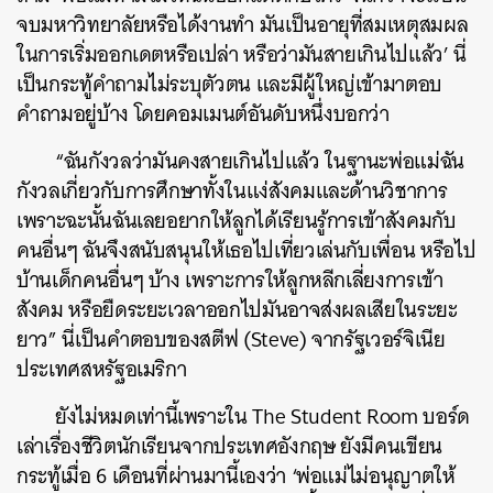
จบมหาวิทยาลัยหรือได้งานทำ มันเป็นอายุที่สมเหตุสมผล
ในการเริ่มออกเดตหรือเปล่า หรือว่ามันสายเกินไปแล้ว’ นี่
เป็นกระทู้คำถามไม่ระบุตัวตน และมีผู้ใหญ่เข้ามาตอบ
คำถามอยู่บ้าง โดยคอมเมนต์อันดับหนึ่งบอกว่า
“ฉันกังวลว่ามันคงสายเกินไปแล้ว ในฐานะพ่อแม่ฉัน
กังวลเกี่ยวกับการศึกษาทั้งในแง่สังคมและด้านวิชาการ
เพราะฉะนั้นฉันเลยอยากให้ลูกได้เรียนรู้การเข้าสังคมกับ
คนอื่นๆ ฉันจึงสนับสนุนให้เธอไปเที่ยวเล่นกับเพื่อน หรือไป
บ้านเด็กคนอื่นๆ บ้าง เพราะการให้ลูกหลีกเลี่ยงการเข้า
สังคม หรือยืดระยะเวลาออกไปมันอาจส่งผลเสียในระยะ
ยาว” นี่เป็นคำตอบของสตีฟ (Steve) จากรัฐเวอร์จิเนีย
ประเทศสหรัฐอเมริกา
ยังไม่หมดเท่านี้เพราะใน The Student Room บอร์ด
เล่าเรื่องชีวิตนักเรียนจากประเทศอังกฤษ ยังมีคนเขียน
กระทู้เมื่อ 6 เดือนที่ผ่านมานี้เองว่า ‘พ่อแม่ไม่อนุญาตให้