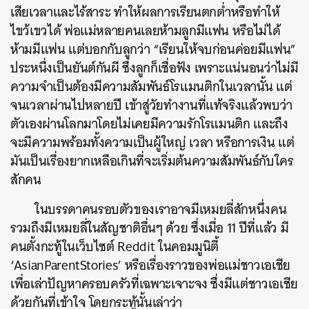
เสียเวลาและไร้สาระ ทำให้ผลการเรียนตกต่ำหรือทำให้
ไขว้เขวได้ พ่อแม่หลายคนเลยห้ามลูกมีแฟน หรือไม่ได้
ห้ามมีแฟน แต่บอกกับลูกว่า “เรียนให้จบก่อนค่อยมีแฟน”
ประหนึ่งเป็นยันต์กันผี ซึ่งลูกก็เชื่อฟัง เพราะแน่นอนว่าไม่มี
ความจำเป็นต้องมีความสัมพันธ์โรแมนติกในเวลานั้น แต่
จนเวลาผ่านไปหลายปี เข้าสู่วัยทำงานที่แท้จริงแล้วพบว่า
ตัวเองผ่านโลกมาโดยไม่เคยมีความรักโรแมนติก และถึง
จะมีความพร้อมทั้งความเป็นผู้ใหญ่ เวลา หรือการเงิน แต่
มันเป็นเรื่องยากเหลือเกินที่จะเริ่มต้นความสัมพันธ์กับใคร
สักคน
ในบรรดาคนรอบตัวของเราอาจมีเหมยลี่สักหนึ่งคน
รวมถึงมีเหมยลี่ในสัญชาติอื่นๆ ด้วย ซึ่งเมื่อ 11 ปีที่แล้ว มี
คนตั้งกะทู้ในเว็บไซต์ Reddit ในคอมมูนิตี้
‘
AsianParentStories
’ หรือเรื่องราวของพ่อแม่ชาวเอเชีย
เพื่อเล่าปัญหาครอบครัวที่เฉพาะเจาะจง ซึ่งมีแต่ชาวเอเชีย
ด้วยกันที่เข้าใจ โดยกระทู้นั้นเล่าว่า