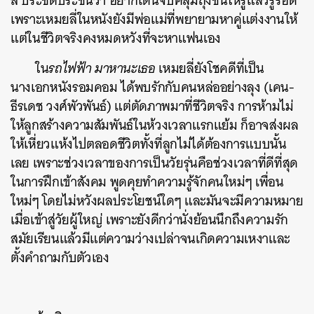
ล
ประชดประชันว่า อยากโดนจับคลุมถุงชนให้รู้แล้วรู้รอด
เพราะเหมยลี่ในหนังยังมีพ่อแม่ที่พยายามหาคู่แต่งงานให้
แต่ในชีวิตจริงคงหมดหวังที่จะหาแฟนเอง
ใน
รถไฟฟ้า มาหานะเธอ
เหมยลี่ยังโชคดีที่เป็น
นางเอกหนังรอมคอม ได้พบรักกับคนหล่ออย่างลุง (เคน-
ธีรเดช วงศ์พัวพันธ์) แต่ตัดภาพมาที่ชีวิตจริง การห้ามไม่
ให้ลูกสร้างความสัมพันธ์ในห้วงเวลาแรกแย้ม ก็อาจส่งผล
ให้เหี่ยวแห้งไปตลอดชีวิตทั้งที่ลูกไม่ได้ต้องการแบบนั้น
เลย เพราะช่วงเวลาของการเป็นวัยรุ่นคือช่วงเวลาที่ดีที่สุด
ในการฝึกเข้าสังคม พูดคุยทำความรู้จักคนใหม่ๆ เพื่อน
ใหม่ๆ โดยไม่หวังผลประโยชน์ใดๆ และมันจะมีความหมาย
เมื่อเข้าสู่วัยผู้ใหญ่ เพราะยังดีกว่านั่งย้อนนึกถึงความรัก
สมัยเรียนแล้วมีแต่ความว่างเปล่าจนเกิดความเหงาและ
ตั้งคำถามกับตัวเอง