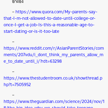
อ้างอิง
–
https://www.quora.com/My-parents-say-
that-I-m-not-allowed-to-date-until-college-or-
once-I-get-a-job-Is-this-a-reasonable-age-to-
start-dating-or-is-it-too-late
–
https://www.reddit.com/r/AsianParentStories/com
ments/207vdu/i_dont_think_my_parents_allow_m
e_to_date_until_i/?rdt=63298
–
https://www.thestudentroom.co.uk/showthread.p
hp?t=7505952
–
https://www.theguardian.com/science/2024/nov/1
8/the-big-idea-why-we-should-take-teenage-