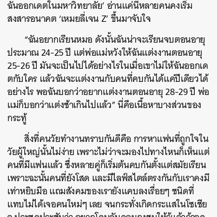
ฉันออกเดตในมหาวิทยาลัย’ อ่านแค่นี้หลายคนคงเริ่ม
สงสารอนาคต ‘เหมยลี่เจน Z’ ขึ้นมาจับใจ
“ฉันอยากเรียนหมอ ดังนั้นฉันน่าจะเรียนจบตอนอายุ
ประมาณ 24-25 ปี แต่พ่อแม่หวังให้ฉันแต่งงานตอนอายุ
25-26 ปี มันจ
ะเป็นไปได้อย่างไรในเมื่อเขาไม่ให้ฉันออกเด
ตกับใคร แล้วฉันจะแต่งงานกับคนที่คบกันได้แค่ปีเดียวได้
อย่างไร พอฉันบอกว่าอยากแต่งงานตอนอายุ 28-29 ปี พ่อ
แม่ก็บอกว่าแต่งช้าเกินไป
แล้ว” นี่คือเนื้อหาบางส่วนของ
กระทู้
สิ่งที่คนวัยทำงานทราบกันดีคือ การหาแฟนที่ถูกใจใน
วัยผู้ใหญ่นั้นไม่ง่าย เพราะไม่ว่าจะมองไปทางไหนก็เห็นแต่
คนที่มีแฟนแล้ว ซึ่งหลายคู่ก็เริ่มต้นคบกันตั้งแต่สมัยเรียน
เพราะฉะนั้นคนที่ยังโสด และมีไลฟ์สไตล์ตรงกันกับเราคงมี
เท่าหยิบมือ แถมสังคมของเรายังแคบลงเรื่อยๆ ชนิดที่
ค้นหา
แทบไม่ได้เจอคนใหม่ๆ เลย จนกระทั่งเกิดกระแสในโซเชีย
SHARE
TWEET
LINE
EMAIL